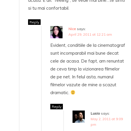
acasa. E alt “feeling”, se vede mai bine…te simti
si tu mai confortabil.
Reply
Nice
says:
April 29, 2011 at 12:21 am
Evident, conditiile de la cinematograf
sunt incomparabil mai bune decat
cele de acasa. De fapt, am renuntat
de ceva timp la vizionarea filmelor
de pe net. In felul asta, numarul
filmelor vazute de mine a scazut
dramatic.
Reply
Lusio
says:
May 2, 2011 at 9:09
pm