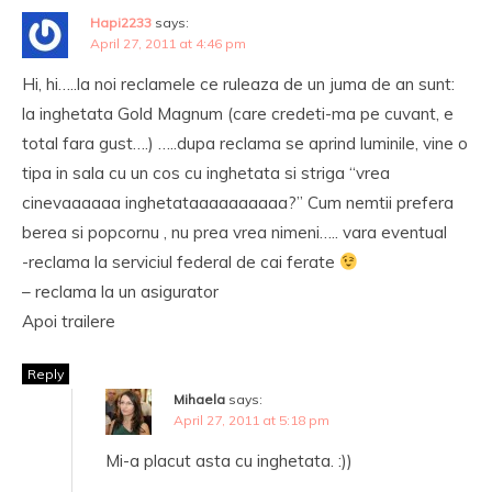
Hapi2233
says:
April 27, 2011 at 4:46 pm
Hi, hi…..la noi reclamele ce ruleaza de un juma de an sunt:
la inghetata Gold Magnum (care credeti-ma pe cuvant, e
total fara gust….) …..dupa reclama se aprind luminile, vine o
tipa in sala cu un cos cu inghetata si striga “vrea
cinevaaaaaa inghetataaaaaaaaaa?” Cum nemtii prefera
berea si popcornu , nu prea vrea nimeni….. vara eventual
-reclama la serviciul federal de cai ferate
– reclama la un asigurator
Apoi trailere
Reply
Mihaela
says:
April 27, 2011 at 5:18 pm
Mi-a placut asta cu inghetata. :))