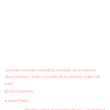
comedie
,
comedie romantica
,
concediu de la casnicie
,
filme
,
hall pass
,
trailer concediu de la casnicie
,
trailer hall
pass
20 Comments
«
Dupa Paste
Review: sapun cu proteine din ou – Lavandine
»