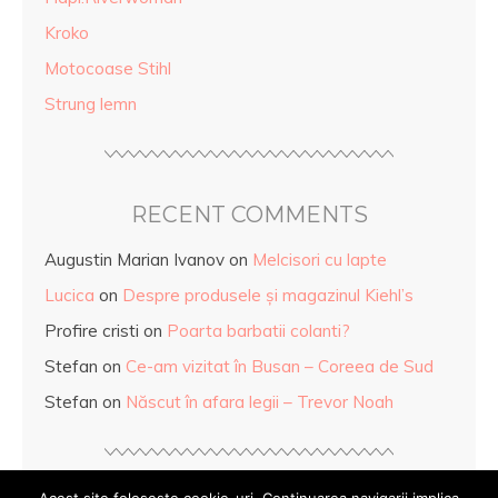
Kroko
Motocoase Stihl
Strung lemn
RECENT COMMENTS
Augustin Marian Ivanov
on
Melcisori cu lapte
Lucica
on
Despre produsele și magazinul Kiehl’s
Profire cristi
on
Poarta barbatii colanti?
Stefan
on
Ce-am vizitat în Busan – Coreea de Sud
Stefan
on
Născut în afara legii – Trevor Noah