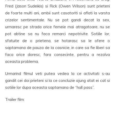
Fred (Jason Sudeikis) si Rick (Owen Wilson) sunt prieteni
de foarte multi ani, ambii sunt casatoriti si aflati la varsta
crizelor sentimentale. Nu se pot gandi decat la sex,
urmaresc pe strada orice femeie mai atragatoare, nu se
pot abtine sa nu faca remarci nepotrivite. Sotiile lor,
sfatuite de o prietena, se hotarasc sa le ofere o
saptamana de pauza de la casnicie, in care sa fie liberi sa
faca orice doresc, fara consecinte, pentru a rezolva
aceasta problema.
Urmarind filmul veti putea vedea la ce activitati s-au
gandit cei doi prieteni si la ce concluzie ajung atat ei cat si
sotiile lor dupa aceasta saptamana de “hall pass”.
Trailer film: