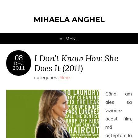
MIHAELA ANGHEL
MENU
I Don’t Know How She
08
DEC
Does It (2011)
2011
categories:
filme
Când am
ales să
vizionez
acest film,
mă
așteptam la