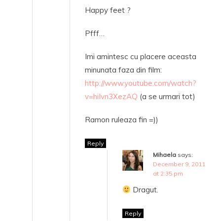
Happy feet ?
Pfff…
Imi amintesc cu placere aceasta
minunata faza din film:
http://www.youtube.com/watch?
v=hiIvn3XezAQ
(a se urmari tot)
Ramon ruleaza fin =))
Reply
Mihaela
says:
December 9, 2011
at 2:35 pm
Dragut.
Reply