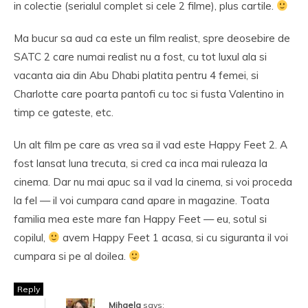
in colectie (serialul complet si cele 2 filme), plus cartile.
Ma bucur sa aud ca este un film realist, spre deosebire de
SATC 2 care numai realist nu a fost, cu tot luxul ala si
vacanta aia din Abu Dhabi platita pentru 4 femei, si
Charlotte care poarta pantofi cu toc si fusta Valentino in
timp ce gateste, etc.
Un alt film pe care as vrea sa il vad este Happy Feet 2. A
fost lansat luna trecuta, si cred ca inca mai ruleaza la
cinema. Dar nu mai apuc sa il vad la cinema, si voi proceda
la fel — il voi cumpara cand apare in magazine. Toata
familia mea este mare fan Happy Feet — eu, sotul si
copilul,
avem Happy Feet 1 acasa, si cu siguranta il voi
cumpara si pe al doilea.
Reply
Mihaela
says: