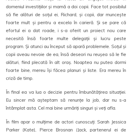
domeniul investițiilor și mamă a doi copii. Face tot posibilul
să fie alături de soțul ei, Richard, și copii, dar muncește
foarte mult și pentru a excela în carieră. Și se pare că
efortul ei a dat roade, i s-a oferit un proiect nou care
necesită însă foarte multe delegații și lucru peste
program. Și atunci au început să apară problemele. Soțul și
copii aveau nevoie de ea, însă deseori nu reușea să le fie
alături, fiind plecată în alt oraș. Noaptea nu putea dormi
foarte bine, mereu își făcea planuri și liste. Era mereu în
criză de timp.
În final ea va lua o decizie pentru îmbunătățirea situației.
Eu sincer mă așteptam să renunțe la job, dar nu s-a
întâmplat asta. Cel mai bine urmăriți singuri și veți afla.
În film apar o mulțime de actori cunoscuți: Sarah Jessica
Parker (Kate), Pierce Brosnan (Jack, partenerul ei de