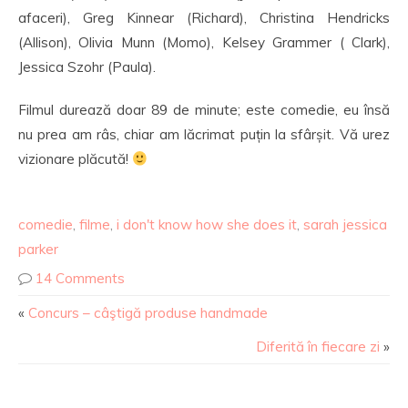
afaceri), Greg Kinnear (Richard), Christina Hendricks
(Allison), Olivia Munn (Momo), Kelsey Grammer ( Clark),
Jessica Szohr (Paula).
Filmul durează doar 89 de minute; este comedie, eu însă
nu prea am râs, chiar am lăcrimat puțin la sfârșit. Vă urez
vizionare plăcută!
comedie
,
filme
,
i don't know how she does it
,
sarah jessica
parker
14 Comments
«
Concurs – câştigă produse handmade
Diferită în fiecare zi
»