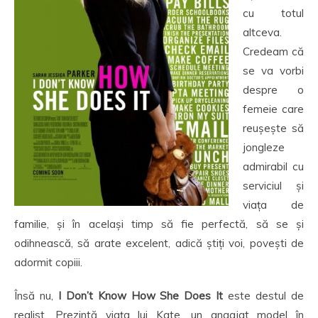
cu totul
altceva.
Credeam că
se va vorbi
despre o
femeie care
reușește să
jongleze
admirabil cu
serviciul și
viața de
familie, și în același timp să fie perfectă, să se și
odihnească, să arate excelent, adică știți voi, povești de
adormit copiii.
Însă nu,
I Don’t Know How She Does It
este destul de
realist. Prezintă viața lui Kate, un angajat model în