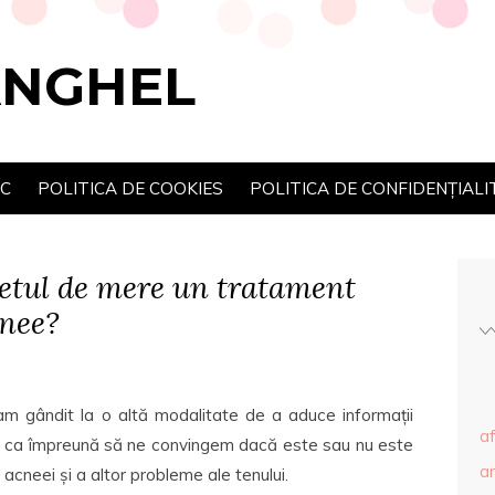
ANGHEL
SC
POLITICA DE COOKIES
POLITICA DE CONFIDENȚIALI
țetul de mere un tratament
cnee?
am gândit la o altă modalitate de a aduce informații
af
deți ca împreună să ne convingem dacă este sau nu este
ar
acneei și a altor probleme ale tenului.