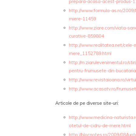
prepara-acasa-acest-produs-
http://www.formula-as.ro/2009/
miere-11459
http://www.ziare.com/viata-san
curative-859804
http://www.realitatea.net/cele
mere_1152789.html
http://m.ziarulevenimentul.ro/sti
pentru-frumusete-din-bucatari
http://www.revistaioana.ro/virt
http://www.acasatv.ro/frumuset
Articole de pe diverse site-uri:
http://www.medicina-naturista.r
otetul-de-cidru-de-mere.html
http://blocnotes.ro/2009/08/lup