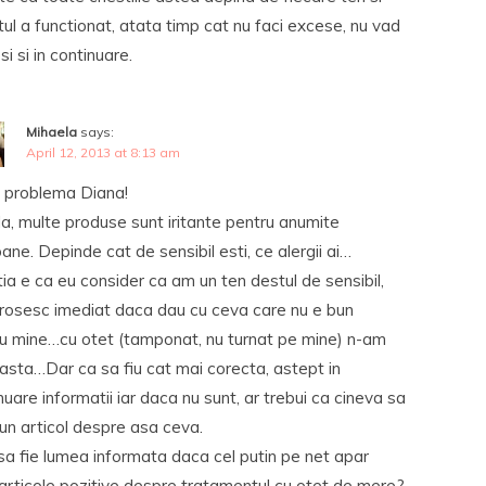
tul a functionat, atata timp cat nu faci excese, nu vad
si si in continuare.
Mihaela
says:
April 12, 2013 at 8:13 am
o problema Diana!
da, multe produse sunt iritante pentru anumite
ane. Depinde cat de sensibil esti, ce alergii ai…
ia e ca eu consider ca am un ten destul de sensibil,
rosesc imediat daca dau cu ceva care nu e bun
u mine…cu otet (tamponat, nu turnat pe mine) n-am
 asta…Dar ca sa fiu cat mai corecta, astept in
nuare informatii iar daca nu sunt, ar trebui ca cineva sa
 un articol despre asa ceva.
a fie lumea informata daca cel putin pe net apar
articole pozitive despre tratamentul cu otet de mere?