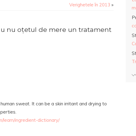
Verighetele în 2013
»
ma
Pr
co
u nu oțetul de mere un tratament
S
C
S
T
 human sweat. It can be a skin irritant and drying to
operties.
learn/ingredient-dictionary/