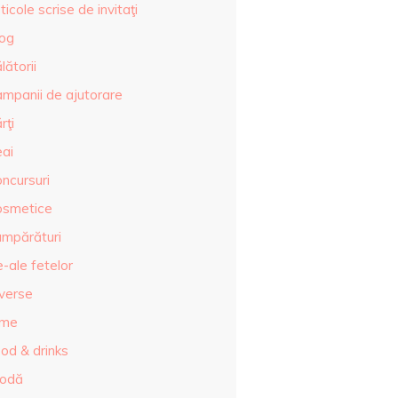
ticole scrise de invitaţi
log
lătorii
ampanii de ajutorare
rţi
eai
ncursuri
osmetice
umpărături
-ale fetelor
iverse
lme
od & drinks
odă