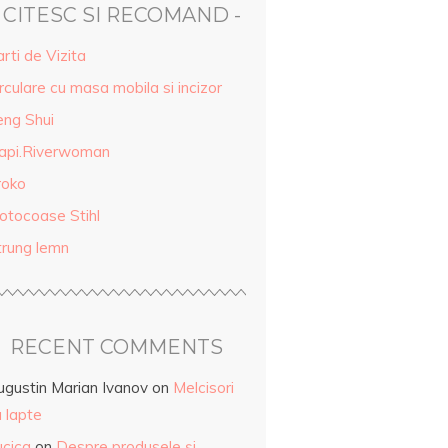
- CITESC SI RECOMAND -
rti de Vizita
rculare cu masa mobila si incizor
eng Shui
api.Riverwoman
roko
otocoase Stihl
trung lemn
RECENT COMMENTS
ugustin Marian Ivanov
on
Melcisori
 lapte
ucica
on
Despre produsele și