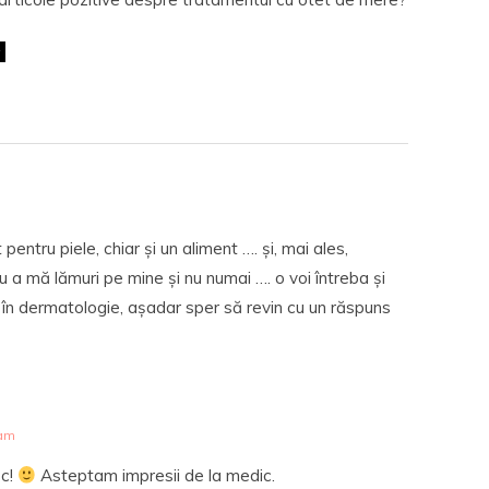
t pentru piele, chiar și un aliment …. și, mai ales,
ru a mă lămuri pe mine și nu numai …. o voi întreba și
 în dermatologie, așadar sper să revin cu un răspuns
 am
sc!
Asteptam impresii de la medic.