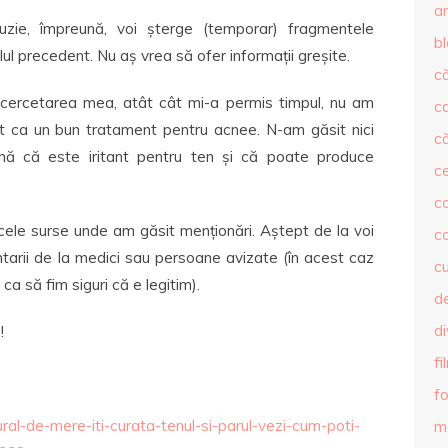
ar
ie, împreună, voi șterge (temporar) fragmentele
b
lul precedent. Nu aș vrea să ofer informații greșite.
că
 cercetarea mea, atât cât mi-a permis timpul, nu am
c
t ca un bun tratament pentru acnee. N-am găsit nici
că
nă că este iritant pentru ten și că poate produce
c
co
acele surse unde am găsit menționări. Aștept de la voi
c
mentarii de la medici sau persoane avizate (în acest caz
c
ca să fim siguri că e legitim).
de
d
!
fi
fo
tural-de-mere-iti-curata-tenul-si-parul-vezi-cum-poti-
m