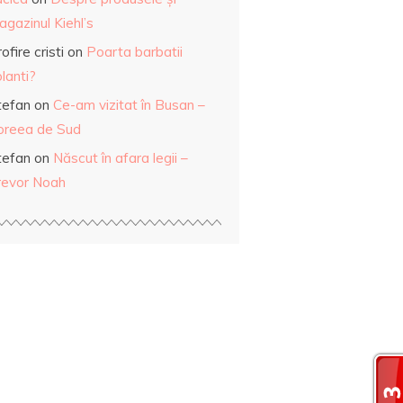
gazinul Kiehl’s
ofire cristi
on
Poarta barbatii
lanti?
tefan
on
Ce-am vizitat în Busan –
oreea de Sud
tefan
on
Născut în afara legii –
revor Noah