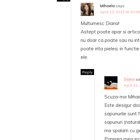
Mihaela
says:
April 11, 2013 at 10:5
Multumesc Diana!
Astept poate apar si artico
nu doar ca poate sau nu iri
poate irita pielea, in funct
ele.
Reply
Diana
sa
April 12,
Scuza-ma Mihaela
Este desigur doa
sapunurile sunt f
sapunuri (natura
ma spalam cu gelu
Parerea mea este