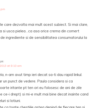
9 pm
le care dezvolta mai mult acest subiect. Si mai clare,
ta si usca pielea…ca asa orice crema din comert
ie de ingrediente si de sensibilitatea consumatorului la
ys:
 2013 at 8:10 am
, n-am avut timp ieri decat sa-ti dau rapid linkul.
r un punct de vedere. Paula considera si ca
oarte iritante pt ten ori eu folosesc de ani de zile
le ce-i drept) si mi-e mult mai bine decat inainte cand
ri si lotiuni.
 ca toate chestiile astea depind de fiecare ten si