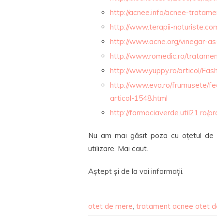
http://acnee.info/acnee-tratam
http://www.terapii-naturiste.c
http://www.acne.org/vinegar-as
http://www.romedic.ro/tratam
http://www.yuppy.ro/articol/Fash
http://www.eva.ro/frumusete/fe
articol-1548.html
http://farmaciaverde.util21.ro
Nu am mai găsit poza cu oțetul de 
utilizare. Mai caut.
Aștept și de la voi informații.
otet de mere
,
tratament acnee otet 