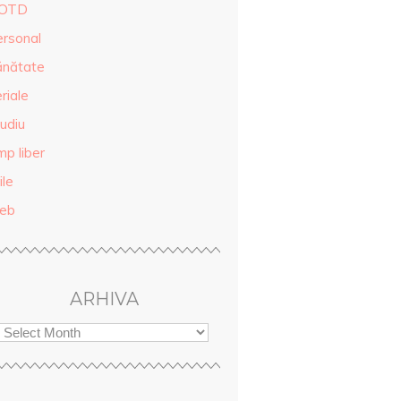
OTD
ersonal
ănătate
riale
udiu
mp liber
ile
eb
ARHIVA