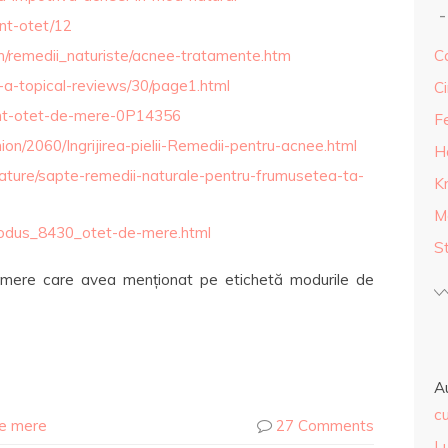
ent-otet/12
om/remedii_naturiste/acnee-tratamente.htm
Ca
-a-topical-reviews/30/page1.html
Ci
ent-otet-de-mere-0P14356
F
ion/2060/Ingrijirea-pielii-Remedii-pentru-acnee.html
H
ature/sapte-remedii-naturale-pentru-frumusetea-ta-
K
M
/produs_8430_otet-de-mere.html
S
mere care avea menționat pe etichetă modurile de
A
cu
de mere
27 Comments
L