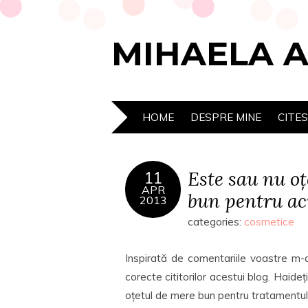
MIHAELA 
HOME
DESPRE MINE
CITE
Este sau nu o
11
APR
bun pentru a
2013
categories:
cosmetice
Inspirată de comentariile voastre m-
corecte cititorilor acestui blog. Hai
oțetul de mere bun pentru tratamentul 