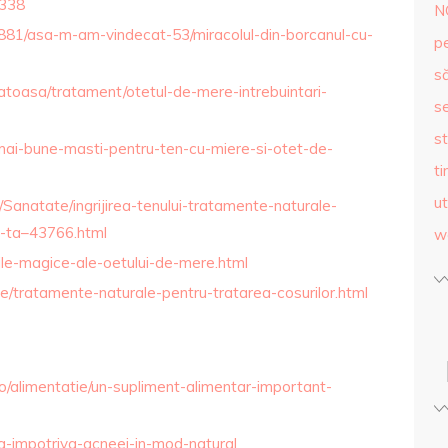
1338
N
881/asa-m-am-vindecat-53/miracolul-din-borcanul-cu-
p
s
atoasa/tratament/otetul-de-mere-intrebuintari-
se
st
-mai-bune-masti-pentru-ten-cu-miere-si-otet-de-
ti
ut
ri/Sanatate/ingrijirea-tenului-tratamente-naturale-
a-ta–43766.html
w
uile-magice-ale-oetului-de-mere.html
e/tratamente-naturale-pentru-tratarea-cosurilor.html
o/alimentatie/un-supliment-alimentar-important-
ta-impotriva-acneei-in-mod-natural