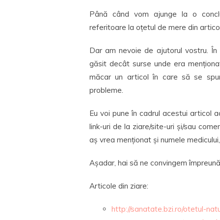
Până când vom ajunge la o concluz
referitoare la oțetul de mere din artico
Dar am nevoie de ajutorul vostru. În
găsit decât surse unde era menționa
măcar un articol în care să se spu
probleme.
Eu voi pune în cadrul acestui articol 
link-uri de la ziare/site-uri și/sau co
aș vrea menționat și numele medicului, 
Așadar, hai să ne convingem împreună
Articole din ziare:
http://sanatate.bzi.ro/otetul-na