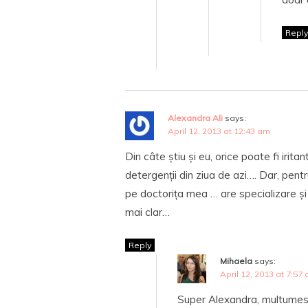
Reply
Alexandra Ali
says:
April 12, 2013 at 12:43 am
Din câte știu și eu, orice poate fi iritan
detergenții din ziua de azi…. Dar, pent
pe doctorița mea … are specializare și
mai clar…
Reply
Mihaela
says:
April 12, 2013 at 7:57
Super Alexandra, multume