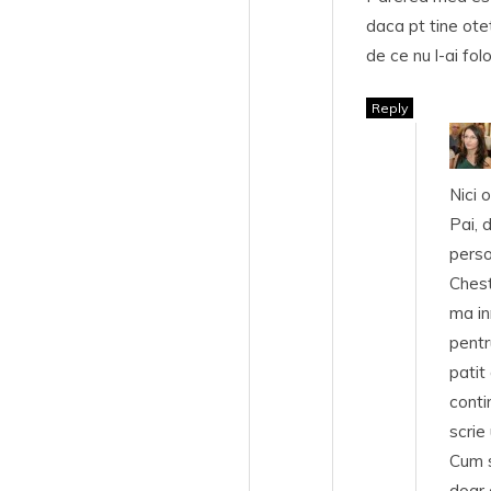
daca pt tine ote
de ce nu l-ai folo
Reply
Nici 
Pai, 
perso
Chest
ma in
pentr
patit
conti
scrie
Cum s
doar 