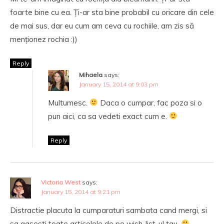
foarte bine cu ea. Ți-ar sta bine probabil cu oricare din cele
de mai sus, dar eu cum am ceva cu rochiile, am zis să
menționez rochia :))
Reply
Mihaela
says:
January 15, 2014 at 9:03 pm
Multumesc.
Daca o cumpar, fac poza si o
pun aici, ca sa vedeti exact cum e.
Reply
Victoria West
says:
January 15, 2014 at 9:21 pm
Distractie placuta la cumparaturi sambata cand mergi, si
sa gasesti toate articolele de pe wish-list-ul tau.