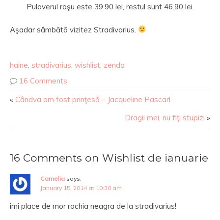
Puloverul roşu este 39.90 lei, restul sunt 46.90 lei.
Aşadar sâmbătă vizitez Stradivarius.
haine
,
stradivarius
,
wishlist
,
zenda
16 Comments
«
Cândva am fost prinţesă – Jacqueline Pascarl
Dragii mei, nu fiţi stupizi
»
16 Comments on Wishlist de ianuarie
Camelia
says:
January 15, 2014 at 10:30 am
imi place de mor rochia neagra de la stradivarius!