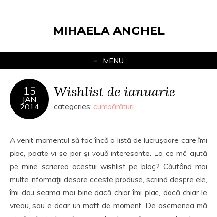
MIHAELA ANGHEL
MENU
Wishlist de ianuarie
15
JAN
2014
categories:
cumpărături
A venit momentul să fac încă o listă de lucruşoare care îmi
plac, poate vi se par şi vouă interesante. La ce mă ajută
pe mine scrierea acestui wishlist pe blog? Căutând mai
multe informaţii despre aceste produse, scriind despre ele,
îmi dau seama mai bine dacă chiar îmi plac, dacă chiar le
vreau, sau e doar un moft de moment. De asemenea mă