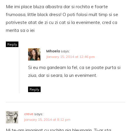
Mie imi place bluza albastra dar si rochita e foarte
frumoasa, little black dress! O poti folosi mult timp si se
potriveste atat de zi cu zi cat si la evenimente, cred ca
merita sa o iei
Reply
Mihaela
says:
January 15, 2014 at 12:46 pm
Si eu ma gandeam la fel, ca se poate purta si
ziua, dar si seara, la un eveniment.
Reply
creve
says:
January 15, 2014 at 8:12 pm
Mi te-am imaginat cu rochița aia bleumarin. Ți-ar sta