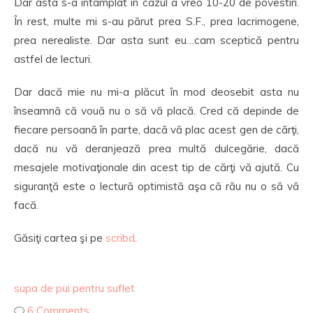
Dar asta s-a întâmplat în cazul a vreo 10-20 de povestiri.
În rest, multe mi s-au părut prea S.F., prea lacrimogene,
prea nerealiste. Dar asta sunt eu…cam sceptică pentru
astfel de lecturi.
Dar dacă mie nu mi-a plăcut în mod deosebit asta nu
înseamnă că vouă nu o să vă placă. Cred că depinde de
fiecare persoană în parte, dacă vă plac acest gen de cărţi,
dacă nu vă deranjează prea multă dulcegărie, dacă
mesajele motivaţionale din acest tip de cărţi vă ajută. Cu
siguranţă este o lectură optimistă aşa că rău nu o să vă
facă.
Găsiţi cartea şi pe
scribd
.
supa de pui pentru suflet
6 Comments