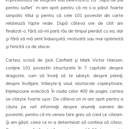
pentru suflet” m-am oprit pentru că mi s-a părut foarte
simpatic titlul şi pentru că cele 101 povestiri din carte
relatează fapte reale. După câteva ore de citit am
finalizat-o, fără să-mi pară rău de timpul pierdut cu ea, dar
şi fără să mă simt înduioşată, motivată sau mai optimistă
şi fericită ca de obicei.
Cartea, scrisă de Jack Canfield şi Mark Victor Hansen,
conţine 101 povestiri structurate în 7 capitole: despre
dragoste, cum să înveţi să te iubeşti, despre părinţi,
despre învăţare, trăieşte-ţi visul, obstacole copleşitoare,
înţelepciune eclectică. În ciuda celor 400 de pagini, cartea
se citeşte foarte uşor. De câteva ori m-am oprit pentru a
căuta pe net informaţii despre anumiţi oameni din
povestiri, pentru că-mi venea tare greu să cred ce citeam.
Şi am găsit, ceea ce m-a determinat să continui să citesc.