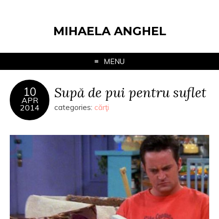
MIHAELA ANGHEL
MENU
Supă de pui pentru suflet
10
APR
2014
categories:
cărţi