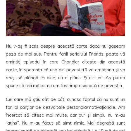
Nu v-aş fi scris despre această carte dacă nu găseam
poza de mai sus. Pentru fanii serialului Friends, poate vă
amintiţi episodul în care Chandler citeşte din această
carte, în speranţa că una din povestiri îl va emoţiona şi va
reuşi să plângă. Ei bine, nu a plâns. Şi nici eu. Aş putea
spune că nici măcar nu am fost impresionată de povestiri.
Cei care mă ştiu cât de cât, cunosc faptul că nu sunt un
fan al cărţilor de dezvoltare personală/motivaţionale. Am
încercat să citesc mai multe, dar pur şi simplu nu m-au
“atins”. Nu m-au făcut să simt nimic. Mai degrabă sunt
impresionată de biografii sau beletristică. La “Supă de pui