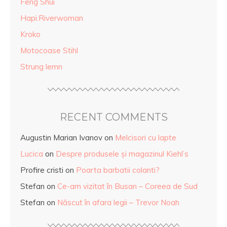
Feng Shui
Hapi.Riverwoman
Kroko
Motocoase Stihl
Strung lemn
RECENT COMMENTS
Augustin Marian Ivanov
on
Melcisori cu lapte
Lucica
on
Despre produsele și magazinul Kiehl’s
Profire cristi
on
Poarta barbatii colanti?
Stefan
on
Ce-am vizitat în Busan – Coreea de Sud
Stefan
on
Născut în afara legii – Trevor Noah