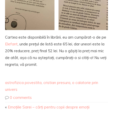
Cartea este disponibilă în librării, eu am cumpărat-o de pe
Elefant
, unde prețul de listă este 65 lei, dar uneori este la
20% reducere, preț final 52 lei. Nu o gășiți la preț mai mic
de atât, așa că nu așteptați, cumpărați-o si citiți-o! Nu veți
regreta, vă promit.
astrofizica povestita
,
cristian presura
,
o calatorie prin
univers
0 comments
«
Emoțiile Sarei – cărți pentru copii despre emoții