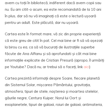
avem cu toții în bibliotecă, indiferent dacă avem copii sau
nu. Eu am citit-o acum, ea este recomandată de la 10 ani
în plus, dar să nu vă imaginați că este o lectură ușoară
pentru un adult. Este plăcută, dar nu ușoară.
Cartea este în format mare, vă zic din proprie experiență
că este greu de citit în pat. Cel mai bine ar fi să vă așezați
la birou cu ea, ca să vă bucurați de ilustrațiile superbe
făcute de Ana Alfianu și să aprofundati și cât mai bine
informațiile explicate de Cristian Presură (apropo, îl urmăriți
pe Youtube? Dacă nu, ar trebui să o faceți, link
aici
)
Cartea prezintă informații despre Soare, fiecare planetă
din Sistemul Solar, mișcarea Pământului, gravitația,
atmosfera, tipuri de stele, nașterea și moartea stelelor,
găurile negre, Centura Kuiper, Norul lui Oort și
exoplanetele, tipuri de galaxii, roiuri de galaxii, antimateria,