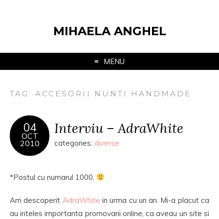
MIHAELA ANGHEL
MENU
TAG:
ACCESORII NUNTI HANDMADE
Interviu – AdraWhite
04
OCT
2010
categories:
diverse
*Postul cu numarul 1000.
Am descoperit
AdraWhite
in urma cu un an. Mi-a placut ca
au inteles importanta promovarii online, ca aveau un site si