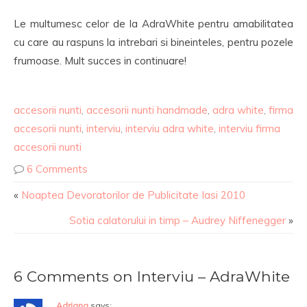
Le multumesc celor de la AdraWhite pentru amabilitatea
cu care au raspuns la intrebari si bineinteles, pentru pozele
frumoase. Mult succes in continuare!
accesorii nunti
,
accesorii nunti handmade
,
adra white
,
firma
accesorii nunti
,
interviu
,
interviu adra white
,
interviu firma
accesorii nunti
6 Comments
«
Noaptea Devoratorilor de Publicitate Iasi 2010
Sotia calatorului in timp – Audrey Niffenegger
»
6 Comments on Interviu – AdraWhite
Adriana
says: