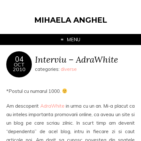
MIHAELA ANGHEL
MENU
Interviu – AdraWhite
04
OCT
2010
categories:
diverse
*Postul cu numarul 1000.
Am descoperit
AdraWhite
in urma cu un an. Mi-a placut ca
au inteles importanta promovarii online, ca aveau un site si
un blog pe care scriau zilnic. In scurt timp am devenit
“dependenta” de acel blog, intru in fiecare zi si caut
articole noi. Am dorit sa cunosc povestea din spatele