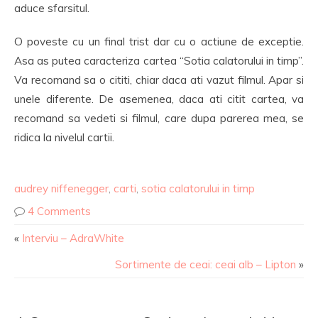
aduce sfarsitul.
O poveste cu un final trist dar cu o actiune de exceptie.
Asa as putea caracteriza cartea “Sotia calatorului in timp”.
Va recomand sa o cititi, chiar daca ati vazut filmul. Apar si
unele diferente. De asemenea, daca ati citit cartea, va
recomand sa vedeti si filmul, care dupa parerea mea, se
ridica la nivelul cartii.
audrey niffenegger
,
carti
,
sotia calatorului in timp
4 Comments
«
Interviu – AdraWhite
Sortimente de ceai: ceai alb – Lipton
»