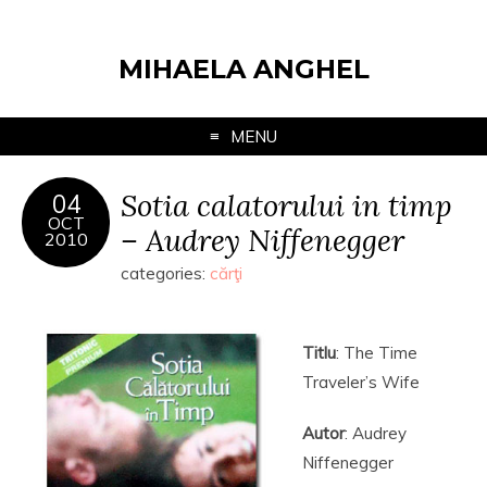
MIHAELA ANGHEL
MENU
Sotia calatorului in timp
04
OCT
– Audrey Niffenegger
2010
categories:
cărţi
Titlu
: The Time
Traveler’s Wife
Autor
: Audrey
Niffenegger