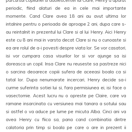
parcursul copilariei si adolescentei lui Clare, Henry a aparut
periodic, fiind alaturi de ea in cele mai importante
momente. Cand Clare avea 18 ani au avut ultima lor
intalnire pentru o perioada de aproape 2 ani, dupa care s-
au reintalnit in prezentul lui Clare si al lui Henry. Aici Henry
este cu 8 ani mai in varsta decat Clare si nu o cunoaste si
ea are rolul de a-i povesti despre viata lor. Se vor casatori,
isi vor cumpara casa visurilor lor si vor ajunge sa isi
doreasca un copil. Insa Clare nu reuseste sa pastreze nici
o sarcina deoarece copiii sufera de aceeasi boala ca si
tatal lor. Dupa nenumarate incercari, Henry decide sa-i
curme suferinta sotiei lui si, fara permisiunea ei, isi face o
vasectomie. Acest lucru nu o opreste pe Claire, care va
ramane insarcinata cu versiunea mai tanara a sotului sau
si astfel o va aduce pe lume pe micuta Alba. Cinci ani va
avea Henry cu fiica sa, pana cand combinatia dintre
calatoria prin timp si boala pe care o are in prezent ii