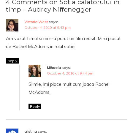
4 Comments on Sotia calatorului in
timp – Audrey Niffenegger
Victoria West
says:
October 4, 2010 at 9:43 pm
Am vazut filmul si mi s-a parut un film reusit. Mi-a placut
de Rachel McAdams in rolul sotiei.
Reply
Mihaela
says:
October 4, 2010 at 9:44 pm
Si mie. Imi place mult cum joaca Rachel
McAdams.
Reply
cristina
says: