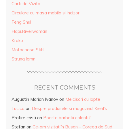
Carti de Vizita
Circulare cu masa mobila si incizor
Feng Shui
Hapi.Riverwoman
Kroko
Motocoase Stihl
Strung lemn
RECENT COMMENTS
Augustin Marian Ivanov
on
Melcisori cu lapte
Lucica
on
Despre produsele și magazinul Kiehl’s
Profire cristi
on
Poarta barbatii colanti?
Stefan
on
Ce-am vizitat în Busan – Coreea de Sud