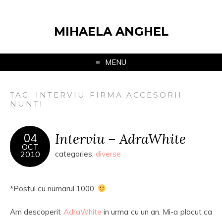
MIHAELA ANGHEL
MENU
TAG:
INTERVIU FIRMA ACCESORII
NUNTI
Interviu – AdraWhite
04
OCT
2010
categories:
diverse
*Postul cu numarul 1000.
Am descoperit
AdraWhite
in urma cu un an. Mi-a placut ca