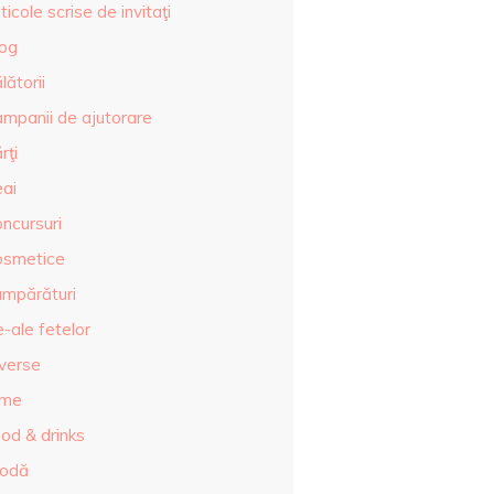
ticole scrise de invitaţi
log
lătorii
ampanii de ajutorare
rţi
eai
ncursuri
osmetice
umpărături
-ale fetelor
iverse
lme
od & drinks
odă