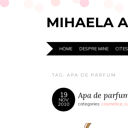
MIHAELA 
HOME
DESPRE MINE
CITE
TAG:
APA DE PARFUM
Apa de parfum
19
NOV
2010
categories:
cosmetice
,
c