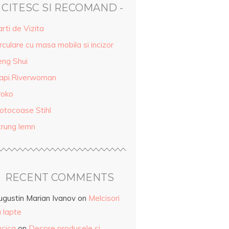
- CITESC SI RECOMAND -
rti de Vizita
rculare cu masa mobila si incizor
eng Shui
api.Riverwoman
roko
otocoase Stihl
trung lemn
RECENT COMMENTS
ugustin Marian Ivanov
on
Melcisori
 lapte
ucica
on
Despre produsele și