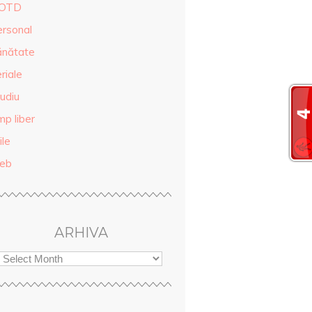
OTD
ersonal
ănătate
riale
udiu
mp liber
ile
eb
ARHIVA