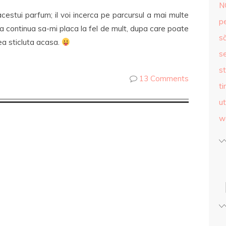
N
tui parfum; il voi incerca pe parcursul a mai multe
p
ca continua sa-mi placa la fel de mult, dupa care poate
s
ea sticluta acasa.
se
st
13 Comments
ti
ut
w