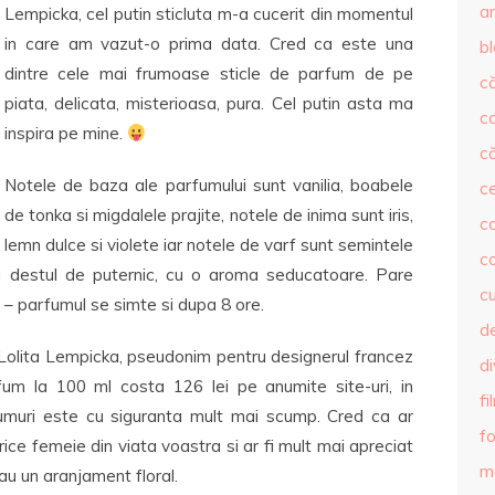
ar
Lempicka, cel putin sticluta m-a cucerit din momentul
in care am vazut-o prima data. Cred ca este una
b
dintre cele mai frumoase sticle de parfum de pe
că
piata, delicata, misterioasa, pura. Cel putin asta ma
c
inspira pe mine.
că
Notele de baza ale parfumului sunt vanilia, boabele
c
de tonka si migdalele prajite, notele de inima sunt iris,
co
lemn dulce si violete iar notele de varf sunt semintele
c
i destul de puternic, cu o aroma seducatoare. Pare
c
t – parfumul se simte si dupa 8 ore.
de
 Lolita Lempicka, pseudonim pentru designerul francez
d
um la 100 ml costa 126 lei pe anumite site-uri, in
fi
muri este cu siguranta mult mai scump. Cred ca ar
fo
ce femeie din viata voastra si ar fi mult mai apreciat
m
au un aranjament floral.