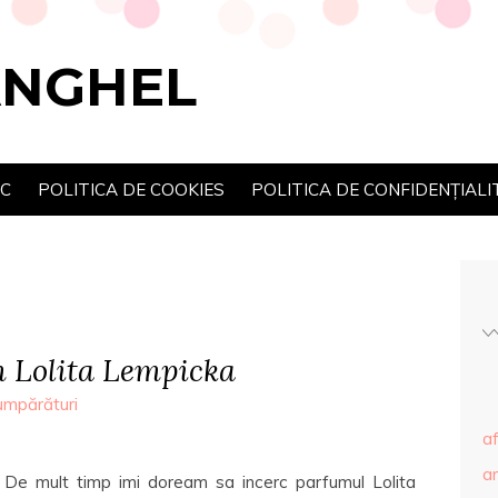
ANGHEL
SC
POLITICA DE COOKIES
POLITICA DE CONFIDENȚIALI
 Lolita Lempicka
umpărături
af
ar
De mult timp imi doream sa incerc parfumul Lolita