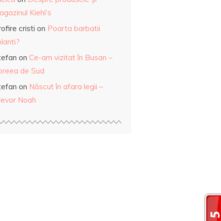
gazinul Kiehl’s
ofire cristi
on
Poarta barbatii
lanti?
tefan
on
Ce-am vizitat în Busan –
oreea de Sud
tefan
on
Născut în afara legii –
revor Noah