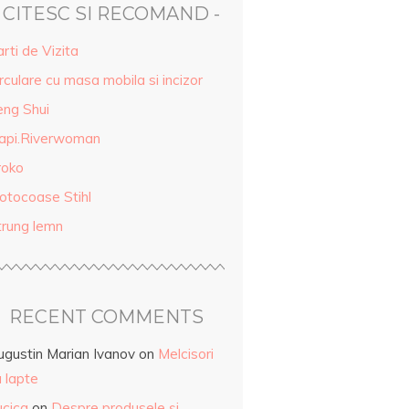
- CITESC SI RECOMAND -
rti de Vizita
rculare cu masa mobila si incizor
eng Shui
api.Riverwoman
roko
otocoase Stihl
trung lemn
RECENT COMMENTS
ugustin Marian Ivanov
on
Melcisori
 lapte
ucica
on
Despre produsele și