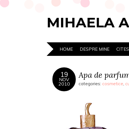
MIHAELA 
HOME
DESPRE MINE
CITE
Apa de parfum
19
NOV
2010
categories:
cosmetice
,
c