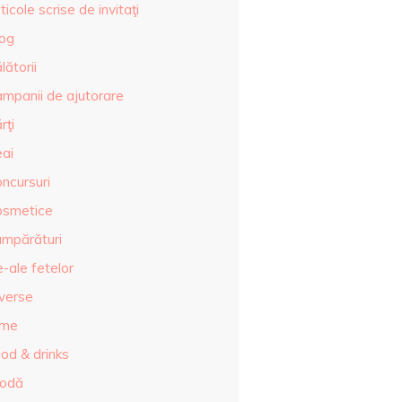
ticole scrise de invitaţi
log
lătorii
ampanii de ajutorare
rţi
eai
ncursuri
osmetice
umpărături
-ale fetelor
iverse
lme
od & drinks
odă