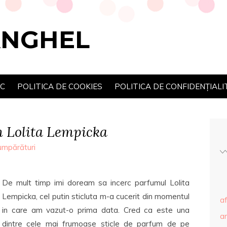
ANGHEL
SC
POLITICA DE COOKIES
POLITICA DE CONFIDENȚIALI
 Lolita Lempicka
umpărături
De mult timp imi doream sa incerc parfumul Lolita
Lempicka, cel putin sticluta m-a cucerit din momentul
af
in care am vazut-o prima data. Cred ca este una
ar
dintre cele mai frumoase sticle de parfum de pe