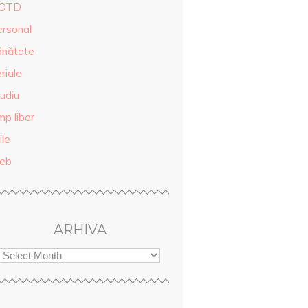
OTD
ersonal
ănătate
riale
udiu
mp liber
ile
eb
ARHIVA