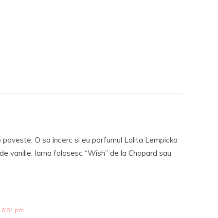
o poveste. O sa incerc si eu parfumul Lolita Lempicka
 de vanilie. Iarna folosesc “Wish” de la Chopard sau
 6:01 pm