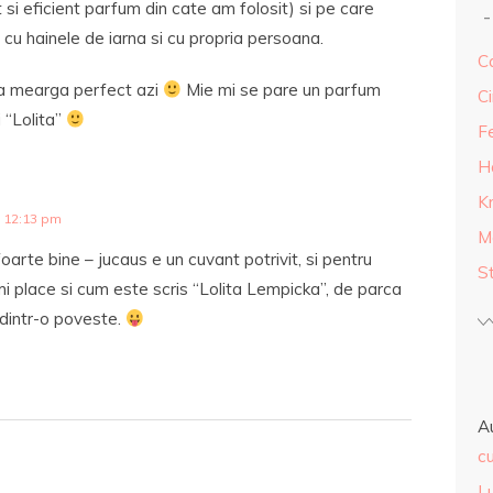
t si eficient parfum din cate am folosit) si pe care
, cu hainele de iarna si cu propria persoana.
Ca
 sa mearga perfect azi
Mie mi se pare un parfum
Ci
 “Lolita”
F
H
K
 12:13 pm
M
oarte bine – jucaus e un cuvant potrivit, si pentru
S
imi place si cum este scris “Lolita Lempicka”, de parca
 dintr-o poveste.
A
cu
L