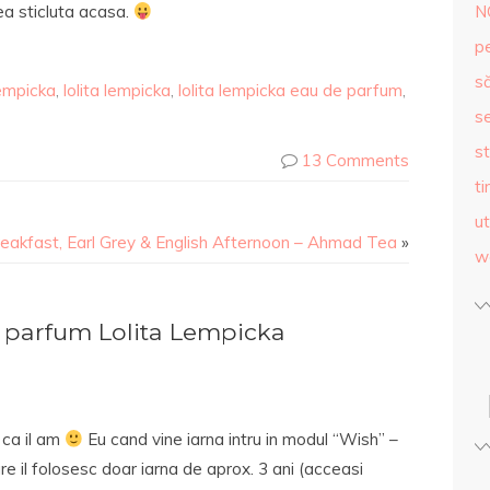
ea sticluta acasa.
N
p
s
lempicka
,
lolita lempicka
,
lolita lempicka eau de parfum
,
se
st
13 Comments
ti
ut
reakfast, Earl Grey & English Afternoon – Ahmad Tea
»
w
parfum Lolita Lempicka
t ca il am
Eu cand vine iarna intru in modul “Wish” –
e il folosesc doar iarna de aprox. 3 ani (acceasi