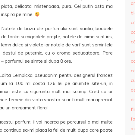
ar
piata, delicata, misterioasa, pura. Cel putin asta ma
b
inspira pe mine.
că
Notele de baza ale parfumului sunt vanilia, boabele
c
de tonka si migdalele prajite, notele de inima sunt iris,
că
lemn dulce si violete iar notele de varf sunt semintele
c
i destul de puternic, cu o aroma seducatoare. Pare
t – parfumul se simte si dupa 8 ore.
co
c
 Lolita Lempicka, pseudonim pentru designerul francez
c
um la 100 ml costa 126 lei pe anumite site-uri, in
de
muri este cu siguranta mult mai scump. Cred ca ar
ce femeie din viata voastra si ar fi mult mai apreciat
d
au un aranjament floral.
fi
fo
tui parfum; il voi incerca pe parcursul a mai multe
m
ca continua sa-mi placa la fel de mult, dupa care poate