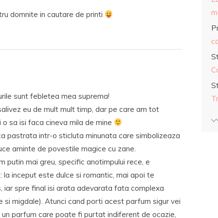
ma
ru domnite in cautare de printi
Pr
co
S
C
S
murile sunt febletea mea suprema!
T
salivez eu de mult mult timp, dar pe care am tot
 o sa isi faca cineva mila de mine
a pastrata intr-o sticluta minunata care simbolizeaza
duce aminte de povestile magice cu zane.
putin mai greu, specific anotimpului rece, e
 la inceput este dulce si romantic, mai apoi te
, iar spre final isi arata adevarata fata complexa
e si migdale). Atunci cand porti acest parfum sigur vei
 un parfum care poate fi purtat indiferent de ocazie,