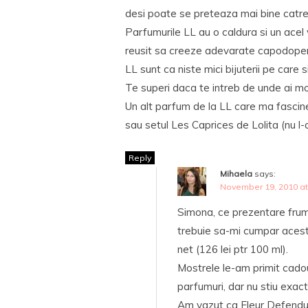
desi poate se preteaza mai bine catre
Parfumurile LL au o caldura si un acel 
reusit sa creeze adevarate capodopere
LL sunt ca niste mici bijuterii pe care 
Te superi daca te intreb de unde ai m
Un alt parfum de la LL care ma fascine
sau setul Les Caprices de Lolita (nu l-
Reply
Mihaela
says:
November 19, 2010 at
Simona, ce prezentare frum
trebuie sa-mi cumpar acest
net (126 lei ptr 100 ml).
Mostrele le-am primit cadou
parfumuri, dar nu stiu exac
Am vazut ca Fleur Defendue e