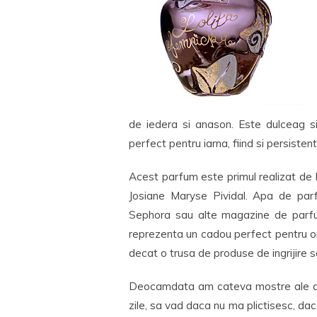
de iedera si anason. Este dulceag s
perfect pentru iarna, fiind si persisten
Acest parfum este primul realizat de
Josiane Maryse Pividal. Apa de parf
Sephora sau alte magazine de parfu
reprezenta un cadou perfect pentru ori
decat o trusa de produse de ingrijire s
Deocamdata am cateva mostre ale aces
zile, sa vad daca nu ma plictisesc, da