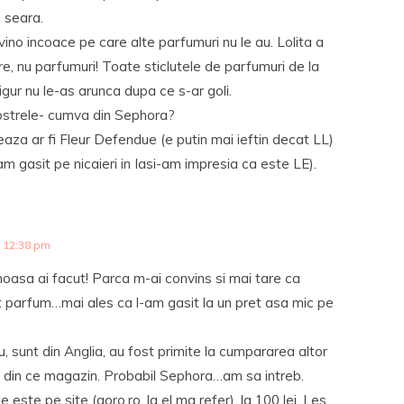
 seara.
vino incoace pe care alte parfumuri nu le au. Lolita a
, nu parfumuri! Toate sticlutele de parfumuri de la
sigur nu le-as arunca dupa ce s-ar goli.
ostrele- cumva din Sephora?
aza ar fi Fleur Defendue (e putin mai ieftin decat LL)
am gasit pe nicaieri in Iasi-am impresia ca este LE).
 12:38 pm
oasa ai facut! Parca m-ai convins si mai tare ca
 parfum…mai ales ca l-am gasit la un pret asa mic pe
, sunt din Anglia, au fost primite la cumpararea altor
t din ce magazin. Probabil Sephora…am sa intreb.
ste pe site (aoro.ro, la el ma refer), la 100 lei. Les