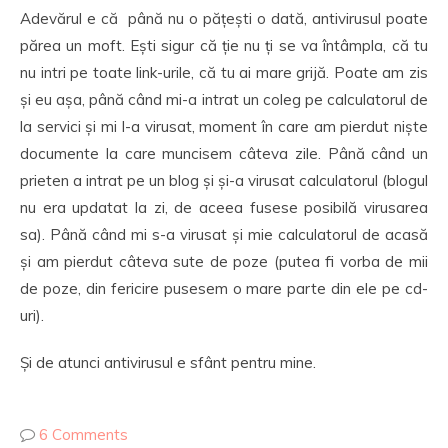
Adevărul e că până nu o pățești o dată, antivirusul poate
părea un moft. Ești sigur că ție nu ți se va întâmpla, că tu
nu intri pe toate link-urile, că tu ai mare grijă. Poate am zis
și eu așa, până când mi-a intrat un coleg pe calculatorul de
la servici și mi l-a virusat, moment în care am pierdut niște
documente la care muncisem câteva zile. Până când un
prieten a intrat pe un blog și și-a virusat calculatorul (blogul
nu era updatat la zi, de aceea fusese posibilă virusarea
sa). Până când mi s-a virusat și mie calculatorul de acasă
și am pierdut câteva sute de poze (putea fi vorba de mii
de poze, din fericire pusesem o mare parte din ele pe cd-
uri).
Și de atunci antivirusul e sfânt pentru mine.
6 Comments