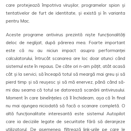
care protejează împotriva virușilor, programelor spion și
tentativelor de furt de identitate, și există și în varianta
pentru Mac.
Aceste programe antivirus prezintă niște funcționalități
deloc de neglijat, după părerea mea. Foarte important
este că nu au niciun impact asupra performanței
calculatorului, întrucât scanarea are loc doar atunci când
sistemul este în repaus. De câte ori n-am pățit, atât acasă
cât și la servici, să înceapă totul să meargă mai greu și să
pierd timp și să reușesc și să mă enervez, până când să-
mi dau seama că totul se datorează scanării antivirusului.
Moment în care bineînțeles că îl închideam, așa că în final
nu mai ajungea niciodată să facă o scanare completă. O
altă funcționalitate interesantă este sistemul Autopilot
care ia deciziile legate de securitate fără să deranjeze
utilizatorul. De asemenea, filtrează link-urile pe care le