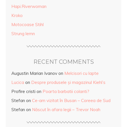
Hapi.Riverwoman
Kroko
Motocoase Stihl
Strung lemn
RECENT COMMENTS
Augustin Marian Ivanov
on
Melcisori cu lapte
Lucica
on
Despre produsele și magazinul Kiehl’s
Profire cristi
on
Poarta barbatii colanti?
Stefan
on
Ce-am vizitat în Busan – Coreea de Sud
Stefan
on
Născut în afara legii – Trevor Noah