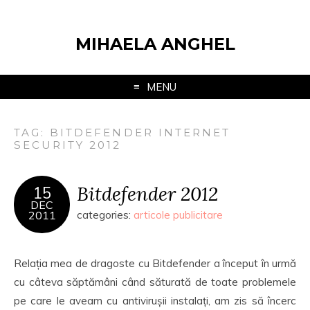
MIHAELA ANGHEL
MENU
TAG:
BITDEFENDER INTERNET
SECURITY 2012
Bitdefender 2012
15
DEC
2011
categories:
articole publicitare
Relația mea de dragoste cu Bitdefender a început în urmă
cu câteva săptămâni când săturată de toate problemele
pe care le aveam cu antivirușii instalați, am zis să încerc