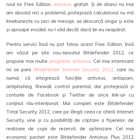
noul lor Free Edition,
antivirus
gratuit. Și de atunci nu mai
am absolut nici o problemă, protejează calculatorul, nu mă
înnebunește cu zeci de mesaje, se descurcă singur și este
și aproape invizibil, nu-l văd decât dacă țin eu neapărat.
Pentru servici însă nu pot folosi acest Free Edition, însă
am văzut pe site nou-lansatul Bitdefender 2012, ce
propune mai multe
programe antivirus
. Cel mai interesant
mi se pare
Bitdefender Internet Security 2012
, care nu
numai că integrează funcțiile antivirus, antispam,
antiphishing, firewall, control parental, dar protejează și
conturile de Facebook și Twitter de orice link-uri cu
conținut rău-intenționat. Mai complet este Bitdefender
Total Security 2012, care pe lângă ceea ce oferă Internet
Security, vine și cu posibilități de criptare a fișierelor, de
realizare de copii de rezervă, de optimizare. Cel mai
economic pachet este Bitdefender Antivirus Plus 2012