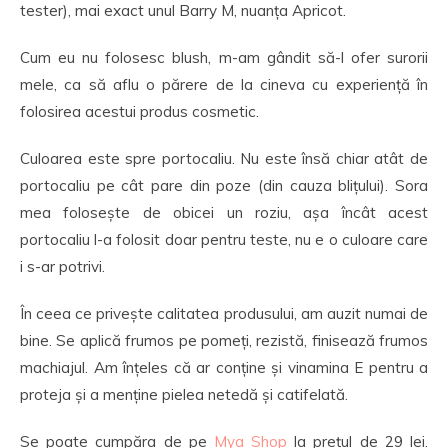
tester), mai exact unul Barry M, nuanța Apricot.
Cum eu nu folosesc blush, m-am gândit să-l ofer surorii
mele, ca să aflu o părere de la cineva cu experiență în
folosirea acestui produs cosmetic.
Culoarea este spre portocaliu. Nu este însă chiar atât de
portocaliu pe cât pare din poze (din cauza blițului). Sora
mea folosește de obicei un roziu, așa încât acest
portocaliu l-a folosit doar pentru teste, nu e o culoare care
i s-ar potrivi.
În ceea ce privește calitatea produsului, am auzit numai de
bine. Se aplică frumos pe pomeți, rezistă, finisează frumos
machiajul. Am înțeles că ar conține și vinamina E pentru a
proteja și a menține pielea netedă și catifelată.
Se poate cumpăra de pe
Mya Shop
la prețul de 29 lei.