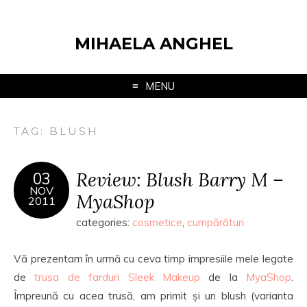
MIHAELA ANGHEL
MENU
TAG:
BLUSH
Review: Blush Barry M –
03
NOV
MyaShop
2011
categories:
cosmetice
,
cumpărături
Vă prezentam în urmă cu ceva timp impresiile mele legate
de
trusa de farduri Sleek Makeup
de la
MyaShop
.
Împreună cu acea trusă, am primit și un blush (varianta