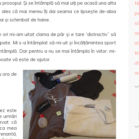
 prosopul. Și se întâmplă să mai uiți pe acasă una alta
N
mai ales că mai mereu îți dai seama ce lipsește de-abia
p
-ai și schimbat de haine.
s
se
ori mi-am uitat clama de păr și e tare “distractiv” să
 spate. Mi s-a întâmplat să-mi uit și încălțămintea sport
st
ntâmplă. Dar pentru a nu se mai întâmpla în viitor, mi-
ti
 poate vă este de ajutor.
ut
w
u ora de
tez este
e urmări
rvat că
ica mea
renantă,