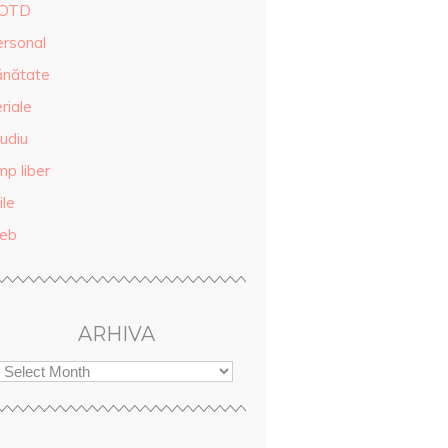
OTD
ersonal
ănătate
riale
udiu
mp liber
ile
eb
ARHIVA