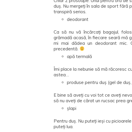
Chiar 2 prosoape. Unul pentru ora de s
duș. Nu mergeți în sala de sport fără 
transpiră serios.
deodorant
Ca să nu vă încărcați bagajul, fol
grămadă acasă, în fiecare seară mă g
mi mai dădea un deodorant mic. Ch
precedentă.
apă termală
Îmi place la nebunie să mă răcoresc cu
astea…
produse pentru duș (gel de duș
E bine să aveți cu voi tot ce aveți nev
să nu aveți de cărat un rucsac prea gr
șlapi
Pentru duș. Nu puteți ieși cu picioarele
puteți lua.