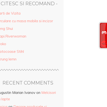
- CITESC SI RECOMAND -
rti de Vizita
rculare cu masa mobila si incizor
eng Shui
api.Riverwoman
roko
otocoase Stihl
trung lemn
RECENT COMMENTS
ugustin Marian Ivanov
on
Melcisori
 lapte
ucica
on
Despre produsele și