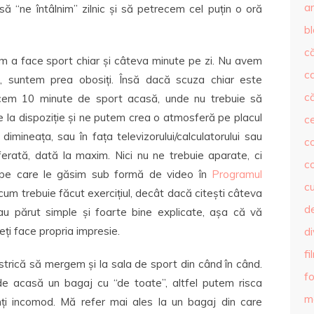
ar
să “ne întâlnim” zilnic și să petrecem cel puțin o oră
b
că
m a face sport chiar și câteva minute pe zi. Nu avem
c
 suntem prea obosiți. Însă dacă scuza chiar este
că
em 10 minute de sport acasă, unde nu trebuie să
e la dispoziție și ne putem crea o atmosferă pe placul
c
imineața, sau în fața televizorului/calculatorului sau
co
rată, dată la maxim. Nici nu ne trebuie aparate, ci
c
, pe care le găsim sub formă de video în
Programul
c
 cum trebuie făcut exercițiul, decât dacă citești câteva
de
s-au părut simple și foarte bine explicate, așa că vă
eți face propria impresie.
d
fi
u strică să mergem și la sala de sport din când în când.
fo
de acasă un bagaj cu “de toate”, altfel putem risca
m
 incomod. Mă refer mai ales la un bagaj din care