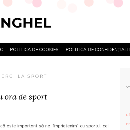
ANGHEL
SC
POLITICA DE COOKIES
POLITICA DE CONFIDENȚIALI
MERGI LA SPORT
u ora de sport
af
ar
 că este important să ne “împrietenim” cu sportul, cel