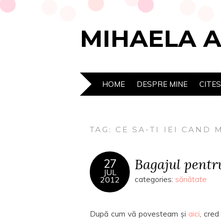
MIHAELA 
HOME
DESPRE MINE
CITE
TAG:
CE SA-TI IEI CAND 
Bagajul pentr
27
JUL
2012
categories:
sănătate
După cum vă povesteam și
aici
, cred