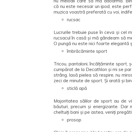
nu melodii care să mă adoarmă. Bin
că nu este necesar un ipod, este perf
muzica voastră preferată cu voi, indif
rucsac
Lucrurile trebuie puse în ceva și ce
rucsacul în casă și mă gândeam să me
O pungă nu este nici foarte elegantă și n
îmbrăcăminte sport
Tricou, pantaloni, încălțăminte sport, 
cumpărat de la Decathlon și mi se par
strâng, lasă pielea să respire, nu mir
zeci de minute de sport. Și arată și bin
sticlă apă
Majoritatea sălilor de sport au de v
băuturi, precum și energizante. Dar 
cheltuiți bani și pe astea, veniți pregăt
prosop