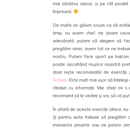
mai sănătos obicei, și pe cât posibil 
împreună.
De multe ori găsim scuze ca să evită
timp, nu avem chef, ne doare ceva,
adevărată, putem să alegem să fac
pregătim nimic, avem tot ce ne trebui
nostru. Putem face sport pe balcon, d
poate ascultând muzica noastră prefe
doar niște recomandări de exerciții
Activia
. Este mult mai ușor să înțelegi
rânduri cu informații. Mie chiar mi 
recomand să le vedeți și voi, să vă put
În afară de aceste exerciții zilnice, n
Și pentru asta trebuie să pregătim 
momente jenante sau ne putem simți