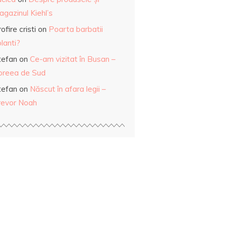
gazinul Kiehl’s
ofire cristi
on
Poarta barbatii
lanti?
tefan
on
Ce-am vizitat în Busan –
oreea de Sud
tefan
on
Născut în afara legii –
revor Noah