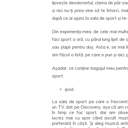
lipsește deodorantul, clama de păr sau
și nici nu-ți prea vine să te întorci, 
după ce ai ajuns la sala de sport și te
Din experiența mea, de cele mai multe 
faci sport o oră, cu părul lung lipit de
sau șlapii pentru duș. Asta e, se mai î
am făcut o listă, pe care o pun și aici,
Așadar, ce conține bagajul meu pentr
sport:
ipod
La sala de sport pe care o frecven
un TV, dat pe Discovery, așa că am c
în timp ce fac sport, dar am obse
lucrez mai cu spor când ascult muz
preferată în căști. Și aleg muzică ant