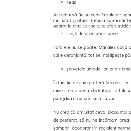
ceas
Ar trebui să fie un ceas în sala de spor
mai uitat și atunci trebuia să-mi car
aparat la altul cu cheie, telefon, stic
clești de prins părul, perie
Fără ele nu se poate. Mai ales dacă ave
cal e deranjantă, tot se mai lipește pă
șervețele umede, lenjerie intim
În funcție de cum preferă fiecare – e
mine creme pentru hidratare, le folos
puteți lua chiar și în sală cu voi.
Nu cred că am uitat ceva. Dacă mai a
de preferat să nu ne încărcăm prea t
șampon, deodorant în recipient norma