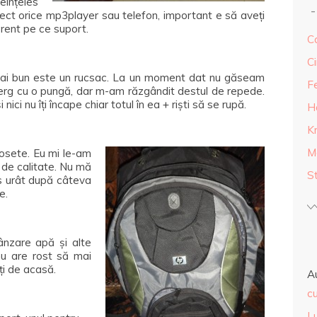
eînțeles
ect orice mp3player sau telefon, important e să aveți
erent pe ce suport.
Ca
Ci
l mai bun este un rucsac. La un moment dat nu găseam
F
rg cu o pungă, dar m-am răzgândit destul de repede.
ici nu îți încape chiar totul în ea + riști să se rupă.
H
K
M
șosete. Eu mi le-am
 de calitate. Nu mă
S
os urât după câteva
e.
ânzare apă și alte
nu are rost să mai
iți de acasă.
A
cu
L