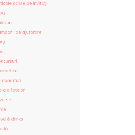
ticole scrise de invitaţi
log
lătorii
ampanii de ajutorare
rţi
eai
ncursuri
osmetice
umpărături
-ale fetelor
iverse
lme
od & drinks
odă