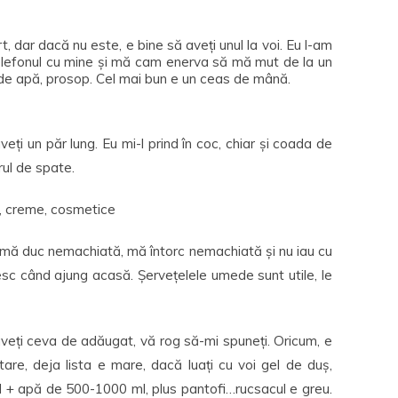
t, dar dacă nu este, e bine să aveți unul la voi. Eu l-am
 telefonul cu mine și mă cam enerva să mă mut de la un
lă de apă, prosop. Cel mai bun e un ceas de mână.
ți un păr lung. Eu mi-l prind în coc, chiar și coada de
rul de spate.
ă, creme, cosmetice
u mă duc nemachiată, mă întorc nemachiată și nu iau cu
esc când ajung acasă. Șervețelele umede sunt utile, le
veți ceva de adăugat, vă rog să-mi spuneți. Oricum, e
are, deja lista e mare, dacă luați cu voi gel de duș,
l + apă de 500-1000 ml, plus pantofi…rucsacul e greu.