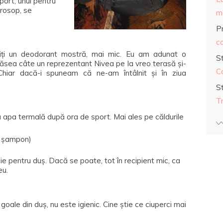
port, unul pentru
prosop, se
ma
Pr
co
osiți un deodorant mostră, mai mic. Eu am adunat o
S
ăsea câte un reprezentant Nivea pe la vreo terasă și-
C
iar dacă-i spuneam că ne-am întâlnit și în ziua
S
T
 apa termală după ora de sport. Mai ales pe căldurile
, șampon)
oie pentru duș. Dacă se poate, tot în recipient mic, ca
eu.
 goale din duș, nu este igienic. Cine știe ce ciuperci mai