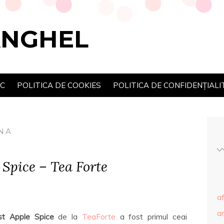
ANGHEL
SC
POLITICA DE COOKIES
POLITICA DE CONFIDENȚIALI
NA
 Spice – Tea Forte
af
ar
st Apple Spice
de la
TeaForte
a fost primul ceai