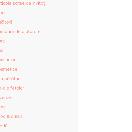
ticole scrise de invitaţi
log
lătorii
ampanii de ajutorare
rţi
eai
ncursuri
osmetice
umpărături
-ale fetelor
iverse
lme
od & drinks
odă