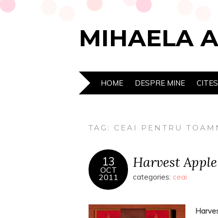
MIHAELA 
HOME
DESPRE MINE
CITE
TAG:
CEAI PENTRU TOAM
Harvest Apple
13
OCT
2011
categories:
ceai
Harve