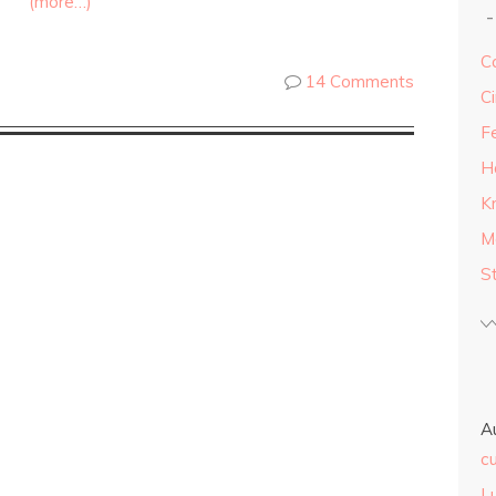
(more…)
Ca
14 Comments
Ci
F
H
K
M
S
A
cu
L