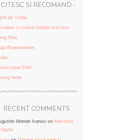
- CITESC SI RECOMAND -
rti de Vizita
rculare cu masa mobila si incizor
eng Shui
api.Riverwoman
roko
otocoase Stihl
trung lemn
RECENT COMMENTS
ugustin Marian Ivanov
on
Melcisori
 lapte
ucica
on
Despre produsele și