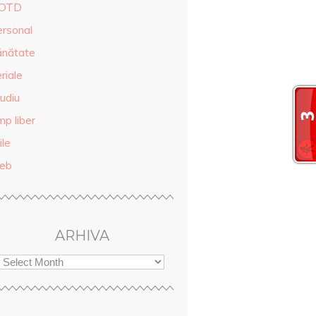
OTD
ersonal
ănătate
riale
udiu
mp liber
ile
eb
ARHIVA