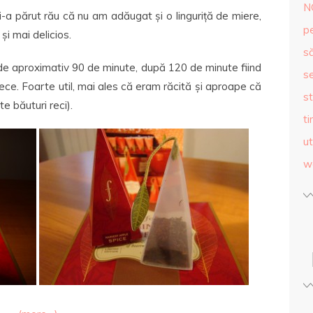
N
i-a părut rău că nu am adăugat și o linguriță de miere,
p
și mai delicios.
s
 de aproximativ 90 de minute, după 120 de minute fiind
se
ce. Foarte util, mai ales că eram răcită și aproape că
st
e băuturi reci).
ti
ut
w