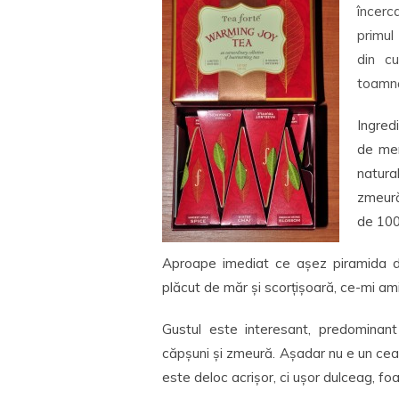
încerc
primul
din c
toamn
Ingredi
de mer
natura
zmeură
de 100
Aproape imediat ce așez piramida d
plăcut de măr și scorțișoară, ce-mi ami
Gustul este interesant, predominan
căpșuni și zmeură. Așadar nu e un ceai 
este deloc acrișor, ci ușor dulceag, fo