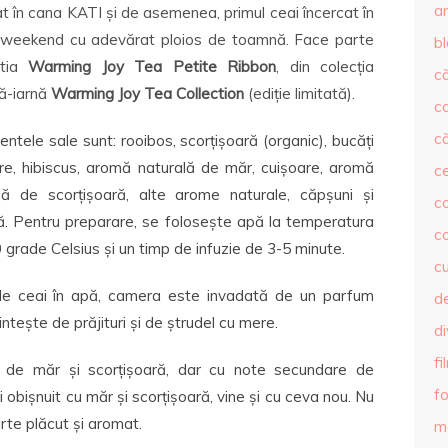
ar
at în cana KATI și de asemenea, primul ceai încercat în
 weekend cu adevărat ploios de toamnă. Face parte
b
utia
Warming Joy Tea Petite Ribbon
, din colecția
că
ă-iarnă
Warming Joy Tea Collection
(ediție limitată).
c
că
entele sale sunt: rooibos, scorțișoară (organic), bucăți
e, hibiscus, aromă naturală de măr, cuișoare, aromă
c
lă de scorțișoară, alte arome naturale, căpșuni și
co
. Pentru preparare, se folosește apă la temperatura
c
 grade Celsius și un timp de infuzie de 3-5 minute.
c
e ceai în apă, camera este invadată de un parfum
de
ntește de prăjituri și de ștrudel cu mere.
d
fi
t de măr și scorțișoară, dar cu note secundare de
fo
obișnuit cu măr și scorțișoară, vine și cu ceva nou. Nu
arte plăcut și aromat.
m