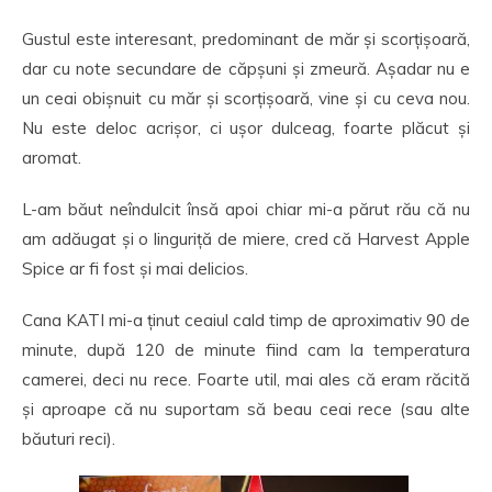
Gustul este interesant, predominant de măr și scorțișoară,
dar cu note secundare de căpșuni și zmeură. Așadar nu e
un ceai obișnuit cu măr și scorțișoară, vine și cu ceva nou.
Nu este deloc acrișor, ci ușor dulceag, foarte plăcut și
aromat.
L-am băut neîndulcit însă apoi chiar mi-a părut rău că nu
am adăugat și o linguriță de miere, cred că Harvest Apple
Spice ar fi fost și mai delicios.
Cana KATI mi-a ținut ceaiul cald timp de aproximativ 90 de
minute, după 120 de minute fiind cam la temperatura
camerei, deci nu rece. Foarte util, mai ales că eram răcită
și aproape că nu suportam să beau ceai rece (sau alte
băuturi reci).