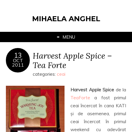
MIHAELA ANGHEL
MENU
Harvest Apple Spice –
13
OCT
Tea Forte
2011
categories:
ceai
Harvest Apple Spice
de la
TeaForte
a fost primul
ceai încercat în cana KATI
și de asemenea, primul
ceai încercat în primul
weekend cu adevărat