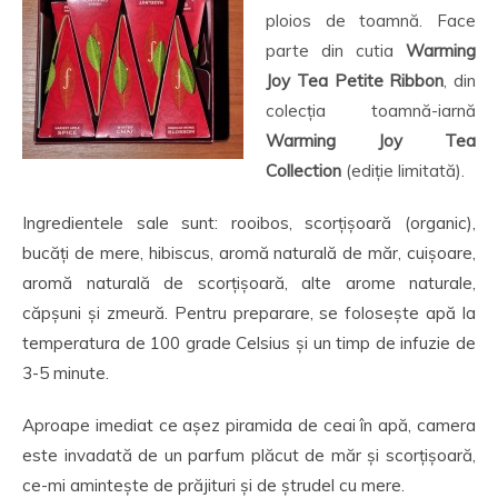
ploios de toamnă. Face
parte din cutia
Warming
Joy Tea Petite Ribbon
, din
colecția toamnă-iarnă
Warming Joy Tea
Collection
(ediție limitată).
Ingredientele sale sunt: rooibos, scorțișoară (organic),
bucăți de mere, hibiscus, aromă naturală de măr, cuișoare,
aromă naturală de scorțișoară, alte arome naturale,
căpșuni și zmeură. Pentru preparare, se folosește apă la
temperatura de 100 grade Celsius și un timp de infuzie de
3-5 minute.
Aproape imediat ce așez piramida de ceai în apă, camera
este invadată de un parfum plăcut de măr și scorțișoară,
ce-mi amintește de prăjituri și de ștrudel cu mere.