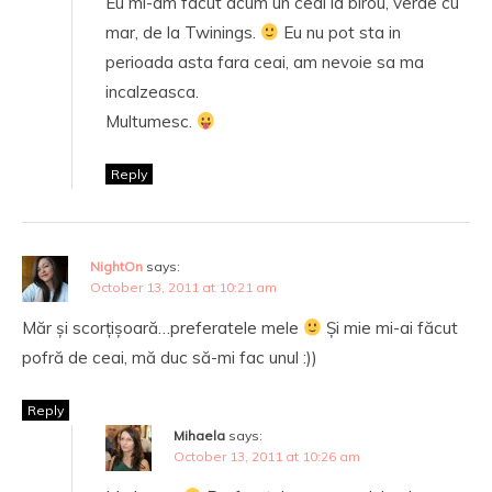
Eu mi-am facut acum un ceai la birou, verde cu
mar, de la Twinings.
Eu nu pot sta in
perioada asta fara ceai, am nevoie sa ma
incalzeasca.
Multumesc.
Reply
NightOn
says:
October 13, 2011 at 10:21 am
Măr și scorțișoară…preferatele mele
Și mie mi-ai făcut
pofră de ceai, mă duc să-mi fac unul :))
Reply
Mihaela
says:
October 13, 2011 at 10:26 am