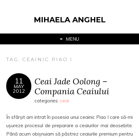
MIHAELA ANGHEL
MENU
TAG:
CEAINIC PIAO I
Ceai Jade Oolong –
11
MAY
Compania Ceaiului
2012
categories:
ceai
În sfârșit am intrat în posesia unui ceainic Piao I care să-mi
ușureze procesul de preparare a ceaiurilor mai deosebite.
Până acum obișnuiam să păstrez ceaiurile premium pentru