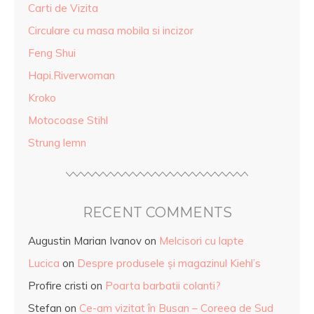
Carti de Vizita
Circulare cu masa mobila si incizor
Feng Shui
Hapi.Riverwoman
Kroko
Motocoase Stihl
Strung lemn
RECENT COMMENTS
Augustin Marian Ivanov
on
Melcisori cu lapte
Lucica
on
Despre produsele și magazinul Kiehl’s
Profire cristi
on
Poarta barbatii colanti?
Stefan
on
Ce-am vizitat în Busan – Coreea de Sud