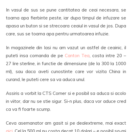
In vasul de sus se pune cantitatea de ceai necesara, se
toarna apa fierbinte peste, iar dupa timpul de infuzare se
apasa un buton si se strecoara ceaiul in vasul de jos. Dupa
care, sus se toarna apa pentru urmatoarea infuzie.
In magazinele din Iasi nu am vazut un astfel de ceainic, il
puteti insa comanda de pe
Canton Tea
, costa intre 20 –
27 lire sterline, in functie de dimensiune (de la 300 la 1000
ml), sau daca aveti cunostinte care vor vizita China in
curand, le puteti cere sa va aduca unul.
Assiris a vorbit la CTS Corner si e posibil sa aduca si acolo
in viitor, dar nu se stie sigur. Si-n plus, daca vor aduce cred
ca va fi foarte scump.
Ceva asemanator am gasit si pe dealextreme, mai exact
aici
. Cel la 500 ml nu costa decat 10 dolari – e posibil sa-mi