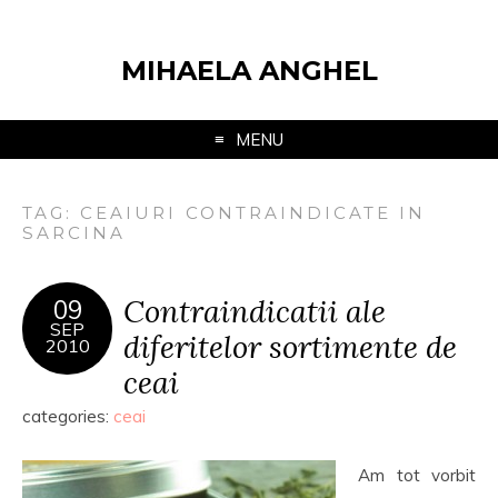
MIHAELA ANGHEL
MENU
TAG:
CEAIURI CONTRAINDICATE IN
SARCINA
Contraindicatii ale
09
SEP
diferitelor sortimente de
2010
ceai
categories:
ceai
Am tot vorbit