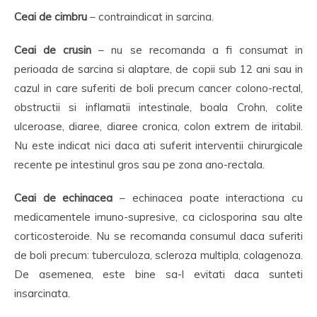
Ceai de cimbru
– contraindicat in sarcina.
Ceai de crusin
– nu se recomanda a fi consumat in
perioada de sarcina si alaptare, de copii sub 12 ani sau in
cazul in care suferiti de boli precum cancer colono-rectal,
obstructii si inflamatii intestinale, boala Crohn, colite
ulceroase, diaree, diaree cronica, colon extrem de iritabil.
Nu este indicat nici daca ati suferit interventii chirurgicale
recente pe intestinul gros sau pe zona ano-rectala.
Ceai de echinacea
– echinacea poate interactiona cu
medicamentele imuno-supresive, ca ciclosporina sau alte
corticosteroide. Nu se recomanda consumul daca suferiti
de boli precum: tuberculoza, scleroza multipla, colagenoza.
De asemenea, este bine sa-l evitati daca sunteti
insarcinata.