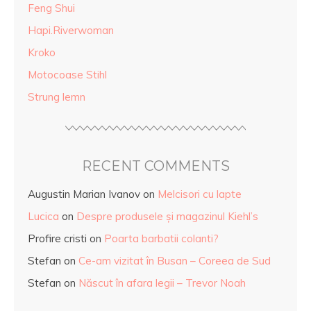
Feng Shui
Hapi.Riverwoman
Kroko
Motocoase Stihl
Strung lemn
RECENT COMMENTS
Augustin Marian Ivanov
on
Melcisori cu lapte
Lucica
on
Despre produsele și magazinul Kiehl’s
Profire cristi
on
Poarta barbatii colanti?
Stefan
on
Ce-am vizitat în Busan – Coreea de Sud
Stefan
on
Născut în afara legii – Trevor Noah