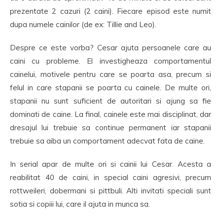
prezentate 2 cazuri (2 caini). Fiecare episod este numit
dupa numele cainilor (de ex: Tillie and Leo).
Despre ce este vorba? Cesar ajuta persoanele care au
caini cu probleme. El investigheaza comportamentul
cainelui, motivele pentru care se poarta asa, precum si
felul in care stapanii se poarta cu cainele. De multe ori,
stapanii nu sunt suficient de autoritari si ajung sa fie
dominati de caine. La final, cainele este mai disciplinat, dar
dresajul lui trebuie sa continue permanent iar stapanii
trebuie sa aiba un comportament adecvat fata de caine.
In serial apar de multe ori si cainii lui Cesar. Acesta a
reabilitat 40 de caini, in special caini agresivi, precum
rottweileri, dobermani si pittbuli. Alti invitati speciali sunt
sotia si copiii lui, care il ajuta in munca sa.