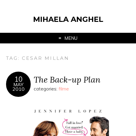
MIHAELA ANGHEL
MENU
TAG:
CESAR MILLAN
The Back-up Plan
10
MAY
2010
categories:
filme