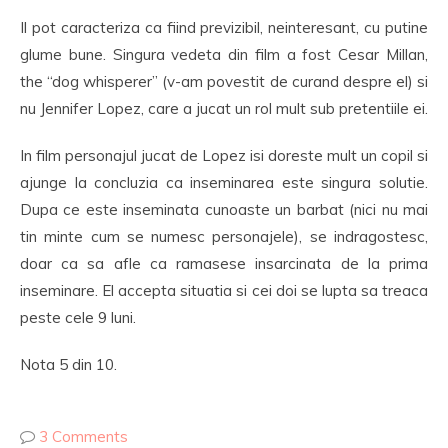
Il pot caracteriza ca fiind previzibil, neinteresant, cu putine
glume bune. Singura vedeta din film a fost Cesar Millan,
the “dog whisperer” (v-am povestit de curand despre el) si
nu Jennifer Lopez, care a jucat un rol mult sub pretentiile ei.
In film personajul jucat de Lopez isi doreste mult un copil si
ajunge la concluzia ca inseminarea este singura solutie.
Dupa ce este inseminata cunoaste un barbat (nici nu mai
tin minte cum se numesc personajele), se indragostesc,
doar ca sa afle ca ramasese insarcinata de la prima
inseminare. El accepta situatia si cei doi se lupta sa treaca
peste cele 9 luni.
Nota 5 din 10.
3 Comments