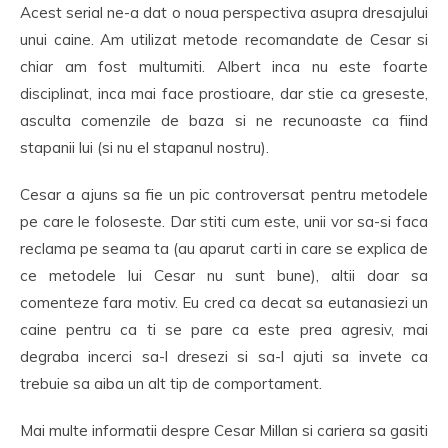
Acest serial ne-a dat o noua perspectiva asupra dresajului
unui caine. Am utilizat metode recomandate de Cesar si
chiar am fost multumiti. Albert inca nu este foarte
disciplinat, inca mai face prostioare, dar stie ca greseste,
asculta comenzile de baza si ne recunoaste ca fiind
stapanii lui (si nu el stapanul nostru).
Cesar a ajuns sa fie un pic controversat pentru metodele
pe care le foloseste. Dar stiti cum este, unii vor sa-si faca
reclama pe seama ta (au aparut carti in care se explica de
ce metodele lui Cesar nu sunt bune), altii doar sa
comenteze fara motiv. Eu cred ca decat sa eutanasiezi un
caine pentru ca ti se pare ca este prea agresiv, mai
degraba incerci sa-l dresezi si sa-l ajuti sa invete ca
trebuie sa aiba un alt tip de comportament.
Mai multe informatii despre Cesar Millan si cariera sa gasiti