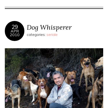
Dog Whisperer
29
APR
2010
categories:
seriale