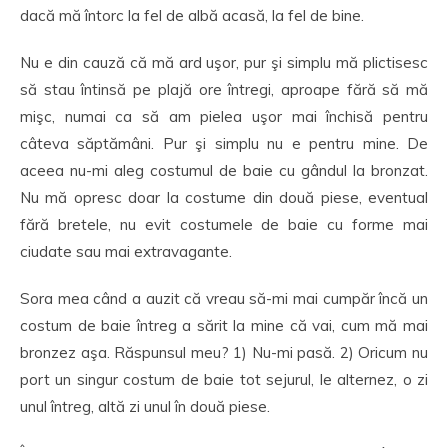
dacă mă întorc la fel de albă acasă, la fel de bine.
Nu e din cauză că mă ard uşor, pur şi simplu mă plictisesc
să stau întinsă pe plajă ore întregi, aproape fără să mă
mişc, numai ca să am pielea uşor mai închisă pentru
câteva săptămâni. Pur şi simplu nu e pentru mine. De
aceea nu-mi aleg costumul de baie cu gândul la bronzat.
Nu mă opresc doar la costume din două piese, eventual
fără bretele, nu evit costumele de baie cu forme mai
ciudate sau mai extravagante.
Sora mea când a auzit că vreau să-mi mai cumpăr încă un
costum de baie întreg a sărit la mine că vai, cum mă mai
bronzez aşa. Răspunsul meu? 1) Nu-mi pasă. 2) Oricum nu
port un singur costum de baie tot sejurul, le alternez, o zi
unul întreg, altă zi unul în două piese.