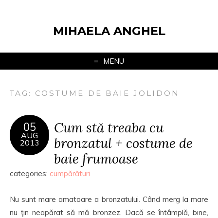
MIHAELA ANGHEL
MENU
TAG:
COSTUME DE BAIE JOLIDON
Cum stă treaba cu
05
AUG
bronzatul + costume de
2013
baie frumoase
categories:
cumpărături
Nu sunt mare amatoare a bronzatului. Când merg la mare
nu ţin neapărat să mă bronzez. Dacă se întâmplă, bine,