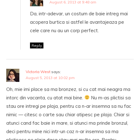
August 6, 2013 at 9:48 am
Da, intr-adevar, un costum de baie intreg mai
acopera burtica si astfel le avantajeaza pe
cele care nu au un corp perfect.
Reply
Victoria West
says:
August 5, 2013 at 10:02 pm
Oh, mie imi place sa ma bronzez, si cu cat mai neagra ma
intorc din vacanta, cu atat mai bine.
Nu m-as plictisi sa
stau ore intregi pe plaja, pentru ca n-ar insemna sa nu fac
nimic — citesc o carte sau chiar atipesc pe plaja. Chiar si
atunci cand fac baie in mare, si atunci ma prinde bronzul,
deci pentru mine nici intr-un caz n-ar insemna sa ma
plictisesc pe plaja daca stau mai multe ore. Pentru