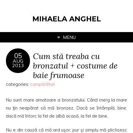
MIHAELA ANGHEL
MENU
Cum stă treaba cu
05
AUG
bronzatul + costume de
2013
baie frumoase
categories:
cumpărături
Nu sunt mare amatoare a bronzatului. Când merg la mare
nu ţin neapărat să mă bronzez. Dacă se întâmplă, bine,
dacă mă întorc la fel de albă acasă, la fel de bine.
Nu e din cauză că mă ard uşor, pur şi simplu mă plictisesc