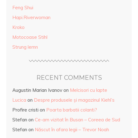
Feng Shui
Hapi.Riverwoman
Kroko
Motocoase Stihl
Strung lemn
RECENT COMMENTS
Augustin Marian Ivanov
on
Melcisori cu lapte
Lucica
on
Despre produsele și magazinul Kiehl’s
Profire cristi
on
Poarta barbatii colanti?
Stefan
on
Ce-am vizitat în Busan – Coreea de Sud
Stefan
on
Născut în afara legii – Trevor Noah