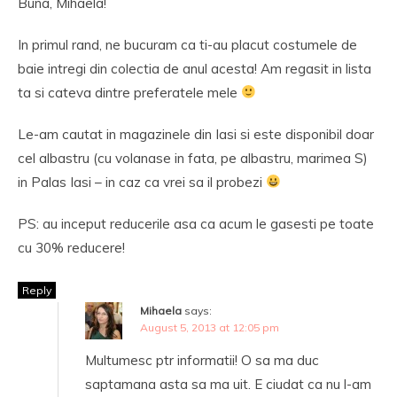
Buna, Mihaela!
In primul rand, ne bucuram ca ti-au placut costumele de
baie intregi din colectia de anul acesta! Am regasit in lista
ta si cateva dintre preferatele mele
Le-am cautat in magazinele din Iasi si este disponibil doar
cel albastru (cu volanase in fata, pe albastru, marimea S)
in Palas Iasi – in caz ca vrei sa il probezi
PS: au inceput reducerile asa ca acum le gasesti pe toate
cu 30% reducere!
Reply
Mihaela
says:
August 5, 2013 at 12:05 pm
Multumesc ptr informatii! O sa ma duc
saptamana asta sa ma uit. E ciudat ca nu l-am