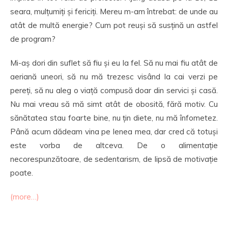
seara, mulțumiți și fericiți. Mereu m-am întrebat: de unde au
atât de multă energie? Cum pot reuși să susțină un astfel
de program?
Mi-aș dori din suflet să fiu și eu la fel. Să nu mai fiu atât de
aeriană uneori, să nu mă trezesc visând la cai verzi pe
pereți, să nu aleg o viață compusă doar din servici și casă.
Nu mai vreau să mă simt atât de obosită, fără motiv. Cu
sănătatea stau foarte bine, nu țin diete, nu mă înfometez.
Până acum dădeam vina pe lenea mea, dar cred că totuși
este vorba de altceva. De o alimentație
necorespunzătoare, de sedentarism, de lipsă de motivație
poate.
(more…)