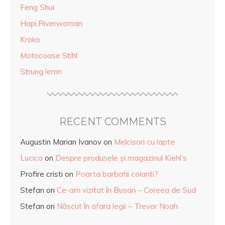
Feng Shui
Hapi.Riverwoman
Kroko
Motocoase Stihl
Strung lemn
RECENT COMMENTS
Augustin Marian Ivanov
on
Melcisori cu lapte
Lucica
on
Despre produsele și magazinul Kiehl’s
Profire cristi
on
Poarta barbatii colanti?
Stefan
on
Ce-am vizitat în Busan – Coreea de Sud
Stefan
on
Născut în afara legii – Trevor Noah