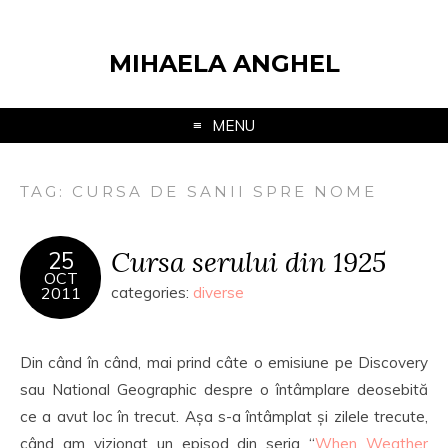
MIHAELA ANGHEL
MENU
TAG:
CURSA DE SANII SPRE NOME
Cursa serului din 1925
25
OCT
2011
categories:
diverse
Din când în când, mai prind câte o emisiune pe Discovery
sau National Geographic despre o întâmplare deosebită
ce a avut loc în trecut. Așa s-a întâmplat și zilele trecute,
când am vizionat un episod din seria “
When Weather