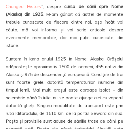
Changed History
“, despre
cursa de sănii spre Nome
(Alaska) din 1925
. M-am gândit că astfel de momente
trebuie cunoscute de fiecare dintre noi, așa încât voi
căuta, mă voi informa și voi scrie articole despre
evenimente memorabile, dar mai puțin cunoscute, din
istorie.
Suntem în iarna anului 1925, în Nome, Alaska. Orășelul
adăpostește aproximativ 1500 de oameni, 455 nativi din
Alaska și 975 de descendență europeană. Condițiile de trai
sunt foarte grele, datorită temperaturilor inumane din
timpul iernii. Mai mult, orașul este aproape izolat – din
noiembrie până în iulie, nu se poate ajunge aici cu vaporul
datorită gheții. Singura modalitate de transport este prin
ruta Iditarodului, de 1510 km, de la portul Seward din sud.
Poșta și proviziile sunt aduse de săniile trase de câini, pe
această rută. Poșta din afară teritoriului Alaskăi este