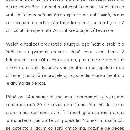
multe îmbolnăviri, iar mai mulți copii au murit. Medicul nu a
vrut să folosească unitățile expirate de antitoxină, dar în
cele din urmă a administrat medicamentul unei fetițe de 7
ani, ca ultimă speranță. A murit și ea după câteva ore.
Welch a realizat gravitatea situației, așa încât a stabilit o
întâlnire cu primarul orașului, după care s-au trimis 2
telegrame, una către Washington, prin care se cerea un
milion de unități de antitoxină pentru a opri epidemia de
difterie, și una către orașele principale din Alaska, pentru a
le anunța de pericol.
Până pe 24 ianuarie au mai murit doi oameni și s-au mai
confirmat încă 20 de cazuri de difterie. Alte 50 de cazuri
erau cu risc de îmbolnăvire. În trecut, gripa spaniolă a dus
la moartea a jumătate din populația Nome-ului, așa încât
se aștepta și acum ca fără antitoxină, cazurile de deces