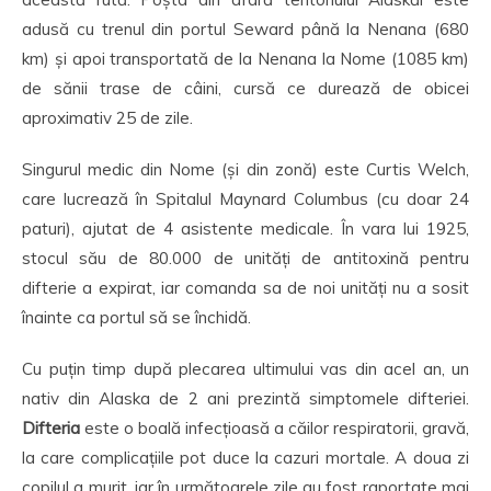
adusă cu trenul din portul Seward până la Nenana (680
km) și apoi transportată de la Nenana la Nome (1085 km)
de sănii trase de câini, cursă ce durează de obicei
aproximativ 25 de zile.
Singurul medic din Nome (și din zonă) este Curtis Welch,
care lucrează în Spitalul Maynard Columbus (cu doar 24
paturi), ajutat de 4 asistente medicale. În vara lui 1925,
stocul său de 80.000 de unități de antitoxină pentru
difterie a expirat, iar comanda sa de noi unități nu a sosit
înainte ca portul să se închidă.
Cu puțin timp după plecarea ultimului vas din acel an, un
nativ din Alaska de 2 ani prezintă simptomele difteriei.
Difteria
este o boală infecțioasă a căilor respiratorii, gravă,
la care complicațiile pot duce la cazuri mortale. A doua zi
copilul a murit, iar în următoarele zile au fost raportate mai