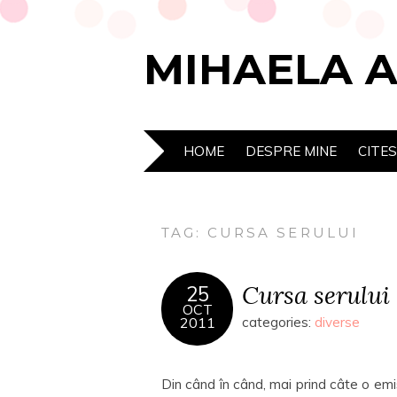
MIHAELA 
HOME
DESPRE MINE
CITE
TAG:
CURSA SERULUI
Cursa serului 
25
OCT
2011
categories:
diverse
Din când în când, mai prind câte o e