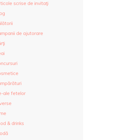
ticole scrise de invitaţi
log
lătorii
ampanii de ajutorare
rţi
eai
ncursuri
osmetice
umpărături
-ale fetelor
iverse
lme
od & drinks
odă