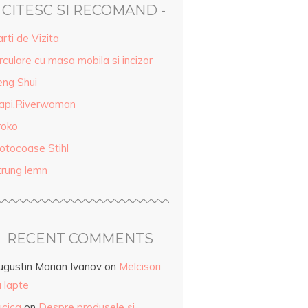
- CITESC SI RECOMAND -
rti de Vizita
rculare cu masa mobila si incizor
eng Shui
api.Riverwoman
roko
otocoase Stihl
trung lemn
RECENT COMMENTS
ugustin Marian Ivanov
on
Melcisori
 lapte
ucica
on
Despre produsele și