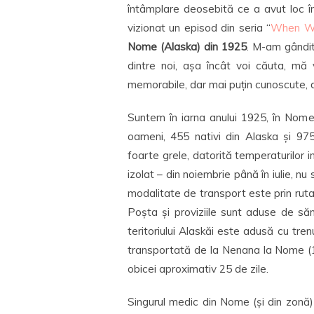
întâmplare deosebită ce a avut loc în
vizionat un episod din seria “
When We
Nome (Alaska) din 1925
. M-am gândi
dintre noi, așa încât voi căuta, mă 
memorabile, dar mai puțin cunoscute, di
Suntem în iarna anului 1925, în Nom
oameni, 455 nativi din Alaska și 97
foarte grele, datorită temperaturilor i
izolat – din noiembrie până în iulie, nu
modalitate de transport este prin ruta
Poșta și proviziile sunt aduse de săn
teritoriului Alaskăi este adusă cu tr
transportată de la Nenana la Nome (1
obicei aproximativ 25 de zile.
Singurul medic din Nome (și din zonă)