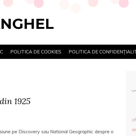
ANGHEL
SC
POLITICA DE COOKIES
POLITICA DE CONFIDENȚIALI
din 1925
af
ar
misiune pe Discovery sau National Geographic despre o