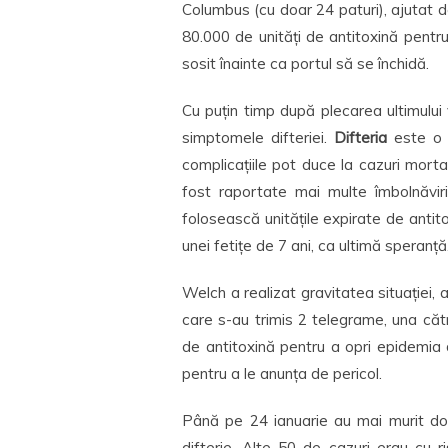
Columbus (cu doar 24 paturi), ajutat d
80.000 de unități de antitoxină pentru
sosit înainte ca portul să se închidă.
Cu puțin timp după plecarea ultimului 
simptomele difteriei.
Difteria
este o bo
complicațiile pot duce la cazuri mortal
fost raportate mai multe îmbolnăviri
folosească unitățile expirate de antit
unei fetițe de 7 ani, ca ultimă speranț
Welch a realizat gravitatea situației, a
care s-au trimis 2 telegrame, una căt
de antitoxină pentru a opri epidemia d
pentru a le anunța de pericol.
Până pe 24 ianuarie au mai murit do
difterie. Alte 50 de cazuri erau cu r