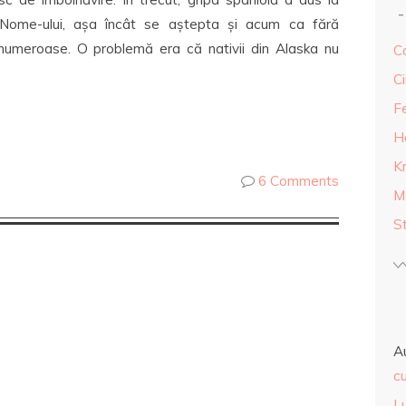
Nome-ului, așa încât se aștepta și acum ca fără
 numeroase. O problemă era că nativii din Alaska nu
Ca
Ci
F
H
K
6 Comments
M
S
A
cu
L