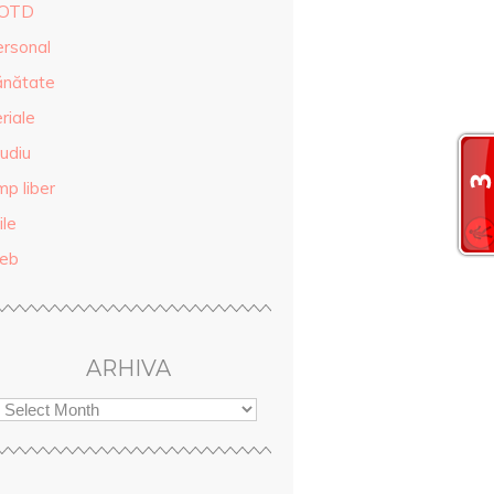
OTD
ersonal
ănătate
riale
udiu
mp liber
ile
eb
ARHIVA