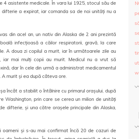
e 4 asistente medicale. În vara lui 1925, stocul său de
N
 difterie a expirat, iar comanda sa de noi unități nu a
p
s
se
vas din acel an, un nativ din Alaska de 2 ani prezintă
ală infecțioasă a căilor respiratorii, gravă, la care
st
e. A doua zi copilul a murit, iar în următoarele zile au
ti
, iar mai mulți copii au murit. Medicul nu a vrut să
ut
oxină, dar în cele din urmă a administrat medicamentul
w
ă. A murit și ea după câteva ore.
șa încât a stabilit o întâlnire cu primarul orașului, după
re Washington, prin care se cerea un milion de unități
e difterie, și una către orașele principale din Alaska,
i oameni și s-au mai confirmat încă 20 de cazuri de
isc de îmbolnăvire. În trecut, gripa spaniolă a dus la