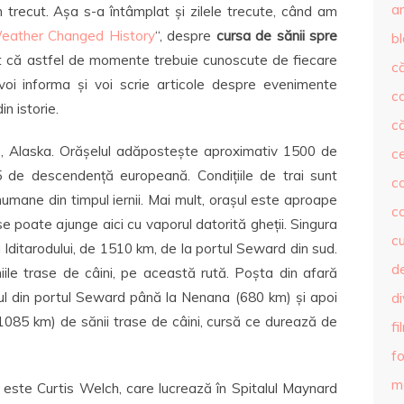
ar
 trecut. Așa s-a întâmplat și zilele trecute, când am
ather Changed History
“, despre
cursa de sănii spre
b
t că astfel de momente trebuie cunoscute de fiecare
că
voi informa și voi scrie articole despre evenimente
c
n istorie.
că
e, Alaska. Orășelul adăpostește aproximativ 1500 de
c
5 de descendență europeană. Condițiile de trai sunt
co
numane din timpul iernii. Mai mult, orașul este aproape
c
 se poate ajunge aici cu vaporul datorită gheții. Singura
c
 Iditarodului, de 1510 km, de la portul Seward din sud.
de
iile trase de câini, pe această rută. Poșta din afară
enul din portul Seward până la Nenana (680 km) și apoi
d
085 km) de sănii trase de câini, cursă ce durează de
fi
fo
m
 este Curtis Welch, care lucrează în Spitalul Maynard