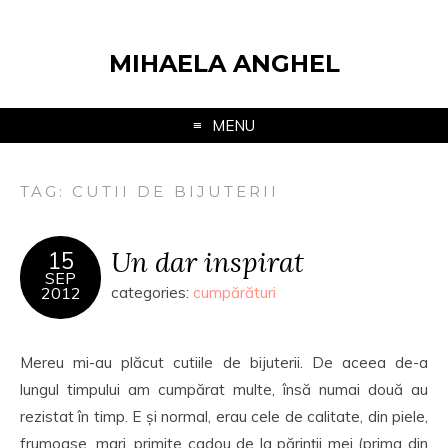
MIHAELA ANGHEL
MENU
TAG:
CUTII DE BIJUTERII
Un dar inspirat
15
SEP
2012
categories:
cumpărături
Mereu mi-au plăcut cutiile de bijuterii. De aceea de-a
lungul timpului am cumpărat multe, însă numai două au
rezistat în timp. E și normal, erau cele de calitate, din piele,
frumoase, mari, primite cadou de la părinții mei (prima din