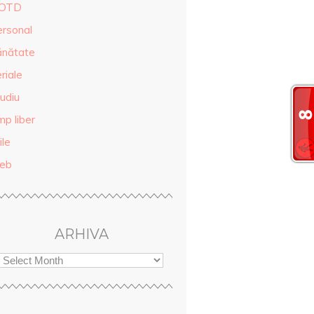
OTD
ersonal
ănătate
riale
udiu
mp liber
ile
eb
ARHIVA