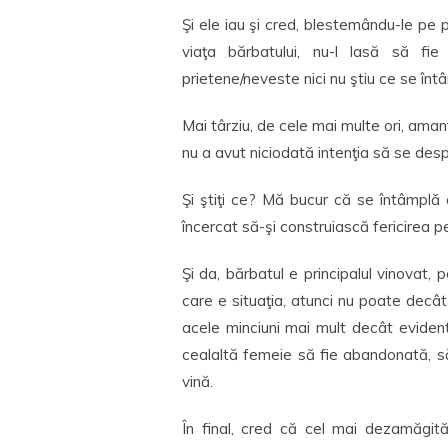
Şi ele iau şi cred, blestemându-le pe p
viaţa bărbatului, nu-l lasă să fie
prietene/neveste nici nu ştiu ce se înt
Mai târziu, de cele mai multe ori, aman
nu a avut niciodată intenţia să se des
Şi ştiţi ce? Mă bucur că se întâmplă
încercat să-şi construiască fericirea pe
Şi da, bărbatul e principalul vinovat, 
care e situaţia, atunci nu poate decâ
acele minciuni mai mult decât evidente
cealaltă femeie să fie abandonată, să
vină.
În final, cred că cel mai dezamăgi