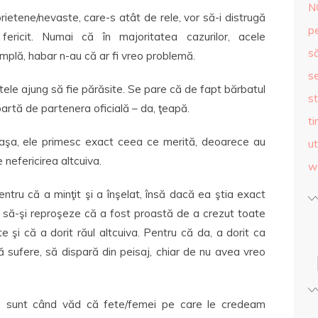
N
rietene/nevaste, care-s atât de rele, vor să-i distrugă
p
 fericit. Numai că în majoritatea cazurilor, acele
s
âmplă, habar n-au că ar fi vreo problemă.
se
tele ajung să fie părăsite. Se pare că de fapt bărbatul
st
partă de partenera oficială – da, ţeapă.
ti
 aşa, ele primesc exact ceea ce merită, deoarece au
ut
 nefericirea altcuiva.
w
pentru că a minţit şi a înşelat, însă dacă ea ştia exact
t să-şi reproşeze că a fost proastă de a crezut toate
 şi că a dorit răul altcuiva. Pentru că da, a dorit ca
 sufere, să dispară din peisaj, chiar de nu avea vreo
tă sunt când văd că fete/femei pe care le credeam