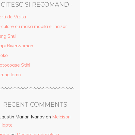
- CITESC SI RECOMAND -
rti de Vizita
rculare cu masa mobila si incizor
eng Shui
api.Riverwoman
roko
otocoase Stihl
trung lemn
RECENT COMMENTS
ugustin Marian Ivanov
on
Melcisori
 lapte
ucica
on
Despre produsele și