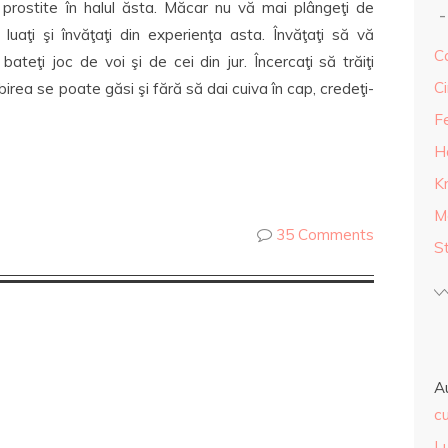
ă prostite în halul ăsta. Măcar nu vă mai plângeţi de
 luaţi şi învăţaţi din experienţa asta. Învăţaţi să vă
Ca
bateţi joc de voi şi de cei din jur. Încercaţi să trăiţi
Ci
birea se poate găsi şi fără să dai cuiva în cap, credeţi-
F
H
K
M
35 Comments
S
A
cu
L