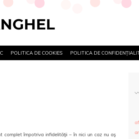
ANGHEL
SC
POLITICA DE COOKIES
POLITICA DE CONFIDENȚIALI
af
ar
t complet împotriva infidelităţii – în nici un caz nu aş