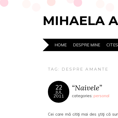
MIHAELA 
HOME
DESPRE MINE
CITE
TAG:
DESPRE AMANTE
“Naivele”
22
JUL
2011
categories:
personal
Cei care mă citiţi mai des ştiţi că sun