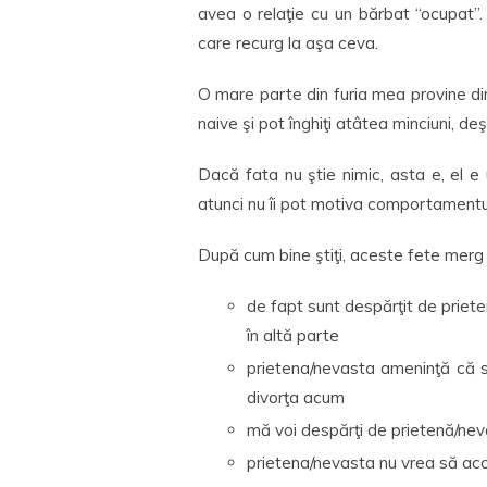
avea o relaţie cu un bărbat “ocupat”
care recurg la aşa ceva.
O mare parte din furia mea provine din
naive şi pot înghiţi atâtea minciuni, deş
Dacă fata nu ştie nimic, asta e, el e
atunci nu îi pot motiva comportamentu
După cum bine ştiţi, aceste fete merg pe 
de fapt sunt despărţit de priet
în altă parte
prietena/nevasta ameninţă că s
divorţa acum
mă voi despărţi de prietenă/ne
prietena/nevasta nu vrea să acc