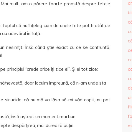
ar
. Mai mult, am o părere foarte proastă despre fetele
b
că
 faptul că nu înţeleg cum de unele fete pot fi atât de
c
i au adevărul în faţă.
că
 un nesimţit. Însă când ştie exact cu ce se confruntă,
c
l.
co
principiul “crede orice îţi zice el”. Şi el tot zice:
c
c
enă/nevastă, doar locuim împreună, că n-am unde sta
de
d
e sinucide, că nu mă va lăsa să-mi văd copiii, nu pot
fi
fo
vastă, însă aştept un moment mai bun
epte despărţirea, mai durează puţin
m