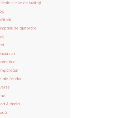
ticole scrise de invitaţi
log
lătorii
ampanii de ajutorare
rţi
eai
ncursuri
osmetice
umpărături
-ale fetelor
iverse
lme
od & drinks
odă