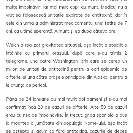
multe îmbolnăviri, iar mai mulți copii au murit. Medicul nu a
vrut să folosească unitățile expirate de antitoxină, dar în
cele din urmă a administrat medicamentul unei fetițe de 7
ani, ca ultimă speranță. A murit și ea după câteva ore.
Welch a realizat gravitatea situației, așa încât a stabilit o
întâlnire cu primarul orașului, după care s-au trimis 2
telegrame, una către Washington, prin care se cerea un
milion de unități de antitoxină pentru a opri epidemia de
difterie, și una către orașele principale din Alaska, pentru a
le anunța de pericol.
Până pe 24 ianuarie au mai murit doi oameni și s-au mai
confirmat încă 20 de cazuri de difterie. Alte 50 de cazuri
erau cu risc de îmbolnăvire. În trecut, gripa spaniolă a dus
la moartea a jumătate din populația Nome-ului, așa încât
se aștepta și acum ca fără antitoxină, cazurile de deces