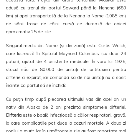
adusă cu trenul din portul Seward până la Nenana (680
km) și apoi transportată de la Nenana la Nome (1085 km)
de sănii trase de câini, cursă ce durează de obicei
aproximativ 25 de zile.
Singurul medic din Nome (și din zonă) este Curtis Welch,
care lucrează în Spitalul Maynard Columbus (cu doar 24
paturi), ajutat de 4 asistente medicale. În vara lui 1925,
stocul său de 80.000 de unități de antitoxină pentru
difterie a expirat, iar comanda sa de noi unități nu a sosit
înainte ca portul să se închidă.
Cu puțin timp după plecarea ultimului vas din acel an, un
nativ din Alaska de 2 ani prezintă simptomele difteriei.
Difteria
este o boală infecțioasă a căilor respiratorii, gravă,
la care complicațiile pot duce la cazuri mortale. A doua zi
copilul a murit, iar în următoarele zile au fost raportate mai