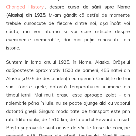
Changed History
“, despre
cursa de sănii spre Nome
(Alaska) din 1925
. M-am gândit că astfel de momente
trebuie cunoscute de fiecare dintre noi, așa încât voi
căuta, mă voi informa și voi scrie articole despre
evenimente memorabile, dar mai puțin cunoscute, din
istorie.
Suntem în iarna anului 1925, în Nome, Alaska. Orășelul
adăpostește aproximativ 1500 de oameni, 455 nativi din
Alaska și 975 de descendență europeană. Condițiile de trai
sunt foarte grele, datorită temperaturilor inumane din
timpul iernii. Mai mult, orașul este aproape izolat – din
noiembrie până în iulie, nu se poate ajunge aici cu vaporul
datorită gheții. Singura modalitate de transport este prin
ruta Iditarodului, de 1510 km, de la portul Seward din sud.
Poșta și proviziile sunt aduse de săniile trase de câini, pe
această rută. Poșta din afară teritoriului Alaskăi este