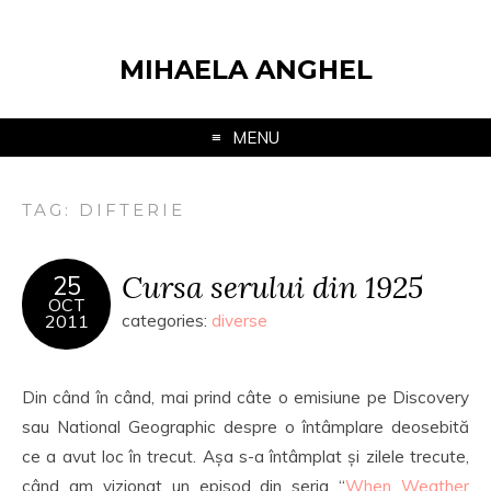
MIHAELA ANGHEL
MENU
TAG:
DIFTERIE
Cursa serului din 1925
25
OCT
2011
categories:
diverse
Din când în când, mai prind câte o emisiune pe Discovery
sau National Geographic despre o întâmplare deosebită
ce a avut loc în trecut. Așa s-a întâmplat și zilele trecute,
când am vizionat un episod din seria “
When Weather