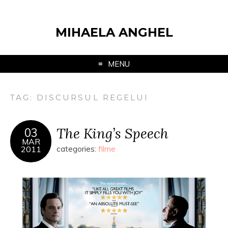
MIHAELA ANGHEL
MENU
TAG:
DISCURSUL REGELUI
The King’s Speech
03
MAR
2011
categories:
filme