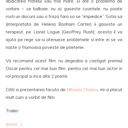
abdicarea fratelui sau mai mare. El are o problema de
vorbire – se balbaie, nu isi gaseste cuvintele, nu poate
rosti un discurs sau o fraza fara sa se “impiedice”. Sotia sa
(interpretata de Helena Bonham Carter) ii gaseste un
terapeut, pe Lionel Logue (Geoffrey Rush); acesta il va
ajuta pe rege sa-si atenueze problemele si intre ei se va
naste o frumoasa poveste de prietenie.
Va recomand acest film, nu degeaba a castigat premiul
Oscar pentru cel mai bun film, pentru cel mai bun actor in
rol principal si inca alte 2 premii.
Cititi si prezentarea facuta de
Mihaela Chelaru
, mi-a placut
mult cum a vorbit de film.
Trailer:
(more…)