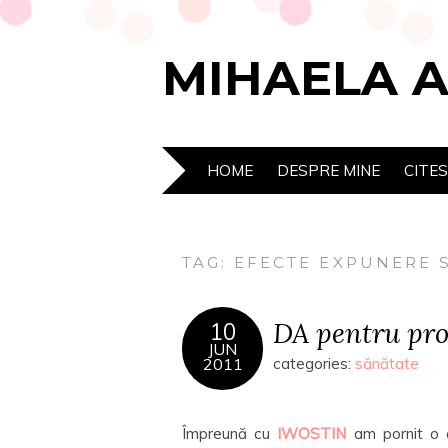
MIHAELA 
HOME
DESPRE MINE
CITE
TAG:
EFECTE EXPUNERE 
DA pentru prot
10
JUN
2011
categories:
sănătate
Împreună cu
IWOSTIN
am pornit o 