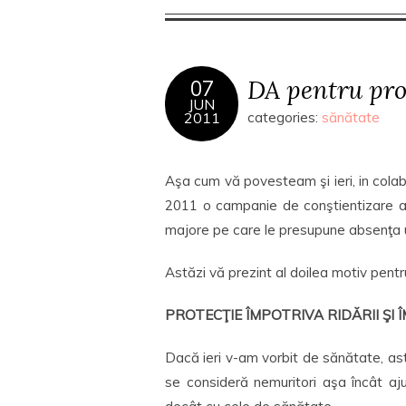
DA pentru prot
07
JUN
2011
categories:
sănătate
Aşa cum vă povesteam şi ieri, in cola
2011 o campanie de conştientizare a i
majore pe care le presupune absenţa u
Astăzi vă prezint al doilea motiv pent
PROTECŢIE ÎMPOTRIVA RIDĂRII ŞI 
Dacă ieri v-am vorbit de sănătate, ast
se consideră nemuritori aşa încât aj