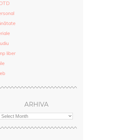
OTD
ersonal
ănătate
riale
udiu
mp liber
ile
eb
ARHIVA