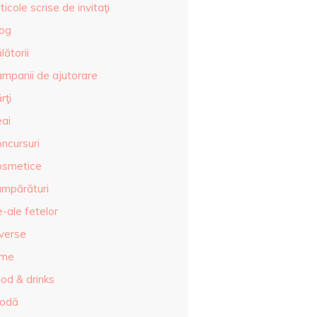
ticole scrise de invitaţi
log
lătorii
ampanii de ajutorare
rţi
eai
ncursuri
osmetice
umpărături
-ale fetelor
iverse
lme
od & drinks
odă