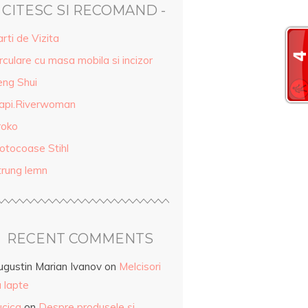
- CITESC SI RECOMAND -
rti de Vizita
rculare cu masa mobila si incizor
eng Shui
api.Riverwoman
roko
otocoase Stihl
trung lemn
RECENT COMMENTS
ugustin Marian Ivanov
on
Melcisori
 lapte
ucica
on
Despre produsele și