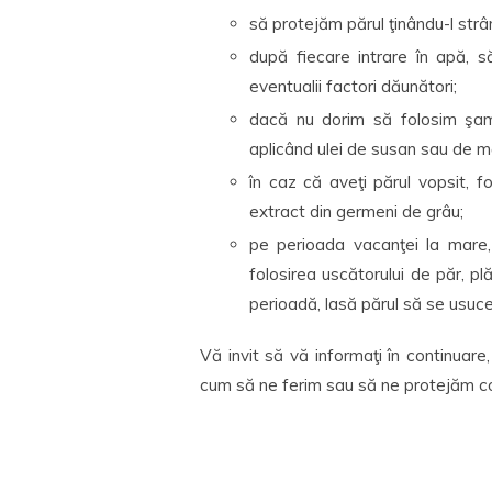
să protejăm părul ţinându-l strâ
după fiecare intrare în apă, 
eventualii factori dăunători;
dacă nu dorim să folosim şa
aplicând ulei de susan sau de m
în caz că aveţi părul vopsit, f
extract din germeni de grâu;
pe perioada vacanţei la mare, 
folosirea uscătorului de păr, pl
perioadă, lasă părul să se usuce
Vă invit să vă informaţi în continuare,
cum să ne ferim sau să ne protejăm c