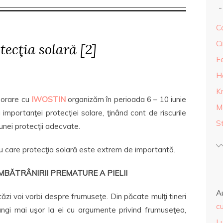
Ca
Ci
ecţia solară [2]
F
H
K
borare cu
IWOSTIN
organizăm în perioada 6 – 10 iunie
M
mportanţei protecţiei solare, ţinând cont de riscurile
S
nei protecţii adecvate.
ru care protecţia solară este extrem de importantă.
ÎMBĂTRÂNIRII PREMATURE A PIELII
A
ăzi voi vorbi despre frumuseţe. Din păcate mulţi tineri
cu
ungi mai uşor la ei cu argumente privind frumuseţea,
L