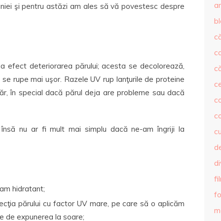
ar
niei şi pentru astăzi am ales să vă povestesc despre
b
că
c
a efect deteriorarea părului; acesta se decolorează,
că
re, se rupe mai uşor. Razele UV rup lanţurile de proteine
c
e păr, în special dacă părul deja are probleme sau dacă
co
c
r, însă nu ar fi mult mai simplu dacă ne-am îngriji la
c
de
d
fi
am hidratant;
fo
ecţia părului cu factor UV mare, pe care să o aplicăm
m
te de expunerea la soare;