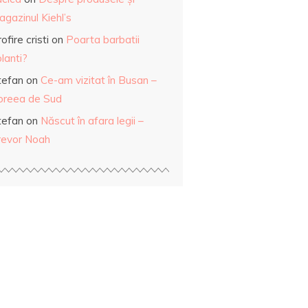
gazinul Kiehl’s
ofire cristi
on
Poarta barbatii
lanti?
tefan
on
Ce-am vizitat în Busan –
oreea de Sud
tefan
on
Născut în afara legii –
revor Noah