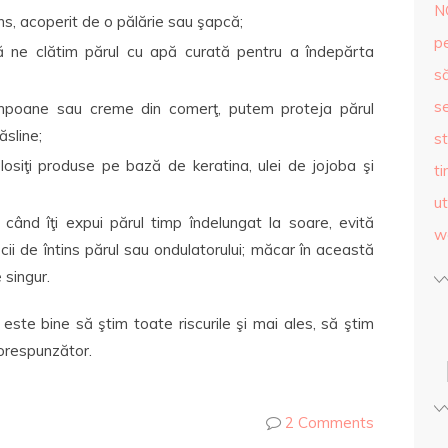
N
ns, acoperit de o pălărie sau şapcă;
p
să ne clătim părul cu apă curată pentru a îndepărta
s
se
mpoane sau creme din comerţ, putem proteja părul
ăsline;
st
olosiţi produse pe bază de keratina, ulei de jojoba şi
ti
ut
când îţi expui părul timp îndelungat la soare, evită
w
ăcii de întins părul sau ondulatorului; măcar în această
 singur.
 este bine să ştim toate riscurile şi mai ales, să ştim
orespunzător.
2 Comments