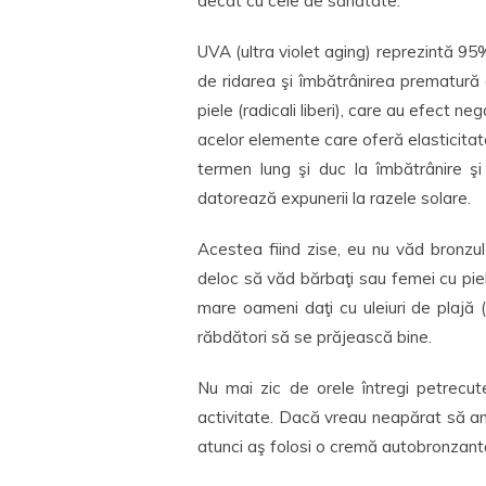
decât cu cele de sănătate.
UVA (ultra violet aging) reprezintă 9
de ridarea şi îmbătrânirea prematură a
piele (radicali liberi), care au efect n
acelor elemente care oferă elasticitat
termen lung şi duc la îmbătrânire şi
datorează expunerii la razele solare.
Acestea fiind zise, eu nu văd bronzu
deloc să văd bărbaţi sau femei cu piel
mare oameni daţi cu uleiuri de plajă (
răbdători să se prăjească bine.
Nu mai zic de orele întregi petrecu
activitate. Dacă vreau neapărat să am 
atunci aş folosi o cremă autobronzantă