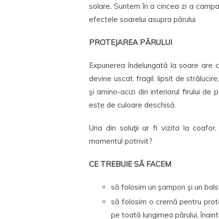
solare
.
Suntem în a cincea zi a campa
efectele soarelui asupra părului.
PROTEJAREA PĂRULUI
Expunerea îndelungată la soare are c
devine uscat, fragil, lipsit de străluci
şi amino-acizi din interiorul firului d
este de culoare deschisă.
Una din soluţii ar fi vizita la coafo
momentul potrivit?
CE TREBUIE SĂ FACEM
să folosim un şampon şi un bals
să folosim o cremă pentru prot
pe toată lungimea părului, înain