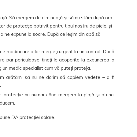
ajă. Să mergem de dimineaţă şi să nu stăm după ora
 de protecţie potrivit pentru tipul nostru de piele, şi
 a ne expune la soare. După ce ieşim din apă să
ice modificare a lor mergeţi urgent la un control. Dacă
re par periculoase, ţineţi-le acoperite la expunerea la
ţi un medic specialist cum vă puteţi proteja.
cum arătăm, să nu ne dorim să copiem vedete – a fi
.
 protecţie nu numai când mergem la plajă şi atunci
nducem.
pune DA protecţiei solare.