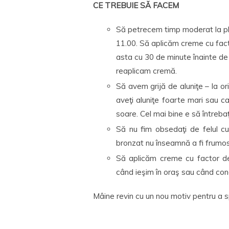
CE TREBUIE SĂ FACEM
Să petrecem timp moderat la pl
11.00. Să aplicăm creme cu factor
asta cu 30 de minute înainte de
reaplicam cremă.
Să avem grijă de aluniţe – la or
aveţi aluniţe foarte mari sau ca
soare. Cel mai bine e să întreba
Să nu fim obsedaţi de felul 
bronzat nu înseamnă a fi frumos
Să aplicăm creme cu factor de
când ieşim în oraş sau când co
Mâine revin cu un nou motiv pentru a s