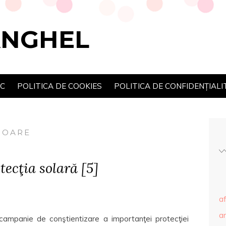
ANGHEL
SC
POLITICA DE COOKIES
POLITICA DE CONFIDENȚIALI
SOARE
ecţia solară [5]
af
ar
campanie de conştientizare a importanţei protecţiei