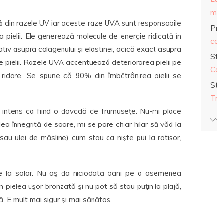
ma
5% din razele UV iar aceste raze UVA sunt responsabile
Pr
 pielii. Ele generează molecule de energie ridicată în
co
egativ asupra colagenului şi elastinei, adică exact asupra
S
e pielii. Razele UVA accentuează deteriorarea pielii pe
C
 ridare. Se spune că 90% din îmbătrânirea pielii se
S
T
l intens ca fiind o dovadă de frumuseţe. Nu-mi place
ea înnegrită de soare, mi se pare chiar hilar să văd la
sau ulei de măsline) cum stau ca nişte pui la rotisor,
te la solar. Nu aş da niciodată bani pe o asemenea
pielea uşor bronzată şi nu pot să stau puţin la plajă,
. E mult mai sigur şi mai sănătos.