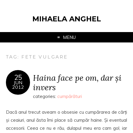
MIHAELA ANGHEL
MENU
TAG:
FETE VULGARE
Haina face pe om, dar și
25
JUN
invers
2012
categories:
cumpărături
Dacă anul trecut aveam o obsesie cu cumpărarea de cărți
și ceaiuri, anul ăsta îmi place să cumpăr haine. Și eventual
accesorii. Ceea ce nu e rău, dulapul meu era cam gol, iar