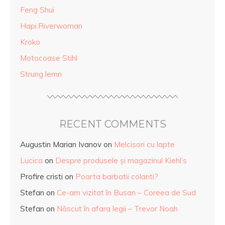
Feng Shui
Hapi.Riverwoman
Kroko
Motocoase Stihl
Strung lemn
RECENT COMMENTS
Augustin Marian Ivanov
on
Melcisori cu lapte
Lucica
on
Despre produsele și magazinul Kiehl’s
Profire cristi
on
Poarta barbatii colanti?
Stefan
on
Ce-am vizitat în Busan – Coreea de Sud
Stefan
on
Născut în afara legii – Trevor Noah