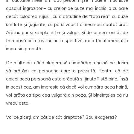
În căutările mele am dat peste niște modele machiate
absolut îngrozitor – cu creion de buze mai închis la culoare
decât culoarea rujului, cu o atitudine de “fată rea”, cu buze
umflate și țuguiate, cu părul vopsit aiurea sau coafat urât.
Arătau pur și simplu ieftin și vulgar. Și de aceea, oricât de
frumoasă ar fi fost haina respectivă, mi-a făcut imediat o
impresie proastă.
De multe ori, când alegem să cumpărăm o haină, ne dorim
să arătăm ca persoana care o prezintă. Pentru că de
obicei acea persoană este drăguță și ținuta îi stă bine. Însă
în acest caz, am impresia că dacă voi cumpăra acea haină,
voi arăta ca tipa cea vulgară din poză. Și bineînțeles că nu
vreau asta.
Voi ce ziceți, am cât de cât dreptate? Sau exagerez?