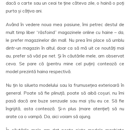
dacă o carte sau un ceai te ține câteva zile, o haină o poți
purta și câțiva ani.
Având în vedere noua mea pasiune, îmi petrec destul de
mult timp liber “răsfoind” magazinele online cu haine – da,
le prefer magazinelor din mall. Nu prea îmi place să umblu
dintr-un magazin în altul, doar ca să mă uit ce noutăți mai
au, prefer să văd pe net. Și în căutările mele, am observat
ceva. Se pare că (pentru mine cel puțin) contează ce
model prezintă haina respectivă.
Nu țin la silueta modelului sau la frumusețea exterioară în
general. Poate să fie plinuță, poate să aibă coșuri, nu îmi
pasă dacă are buze senzuale sau mai știu eu ce. Să fie
îngrijită, asta contează. Și-n plus (mare atenție!) să nu
arate ca o vampă. Da, aici voiam să ajung.