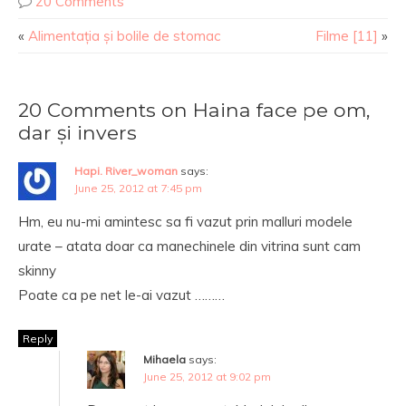
20 Comments
«
Alimentația și bolile de stomac
Filme [11]
»
20 Comments on Haina face pe om,
dar și invers
Hapi. River_woman
says:
June 25, 2012 at 7:45 pm
Hm, eu nu-mi amintesc sa fi vazut prin malluri modele
urate – atata doar ca manechinele din vitrina sunt cam
skinny
Poate ca pe net le-ai vazut ………
Reply
Mihaela
says:
June 25, 2012 at 9:02 pm