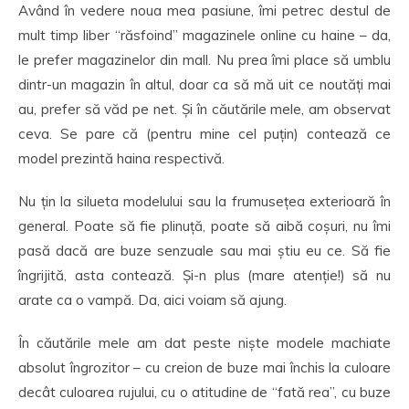
Având în vedere noua mea pasiune, îmi petrec destul de
mult timp liber “răsfoind” magazinele online cu haine – da,
le prefer magazinelor din mall. Nu prea îmi place să umblu
dintr-un magazin în altul, doar ca să mă uit ce noutăți mai
au, prefer să văd pe net. Și în căutările mele, am observat
ceva. Se pare că (pentru mine cel puțin) contează ce
model prezintă haina respectivă.
Nu țin la silueta modelului sau la frumusețea exterioară în
general. Poate să fie plinuță, poate să aibă coșuri, nu îmi
pasă dacă are buze senzuale sau mai știu eu ce. Să fie
îngrijită, asta contează. Și-n plus (mare atenție!) să nu
arate ca o vampă. Da, aici voiam să ajung.
În căutările mele am dat peste niște modele machiate
absolut îngrozitor – cu creion de buze mai închis la culoare
decât culoarea rujului, cu o atitudine de “fată rea”, cu buze