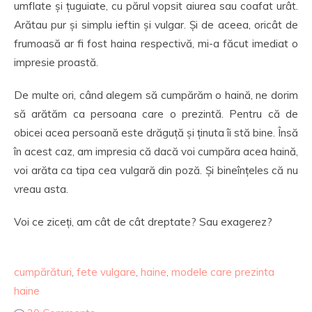
umflate și țuguiate, cu părul vopsit aiurea sau coafat urât.
Arătau pur și simplu ieftin și vulgar. Și de aceea, oricât de
frumoasă ar fi fost haina respectivă, mi-a făcut imediat o
impresie proastă.
De multe ori, când alegem să cumpărăm o haină, ne dorim
să arătăm ca persoana care o prezintă. Pentru că de
obicei acea persoană este drăguță și ținuta îi stă bine. Însă
în acest caz, am impresia că dacă voi cumpăra acea haină,
voi arăta ca tipa cea vulgară din poză. Și bineînțeles că nu
vreau asta.
Voi ce ziceți, am cât de cât dreptate? Sau exagerez?
cumpărături
,
fete vulgare
,
haine
,
modele care prezinta
haine