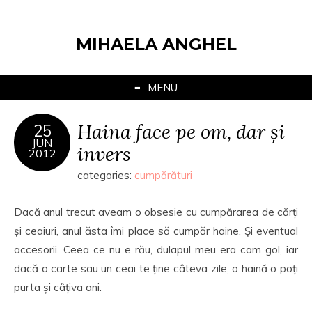
MIHAELA ANGHEL
MENU
Haina face pe om, dar și
25
JUN
invers
2012
categories:
cumpărături
Dacă anul trecut aveam o obsesie cu cumpărarea de cărți
și ceaiuri, anul ăsta îmi place să cumpăr haine. Și eventual
accesorii. Ceea ce nu e rău, dulapul meu era cam gol, iar
dacă o carte sau un ceai te ține câteva zile, o haină o poți
purta și câțiva ani.