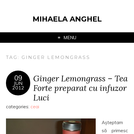
MIHAELA ANGHEL
MENU
TAG:
GINGER LEMONGRASS
Ginger Lemongrass – Tea
09
JUN
Forte preparat cu infuzor
2012
Luci
categories:
ceai
Așteptam
să primesc