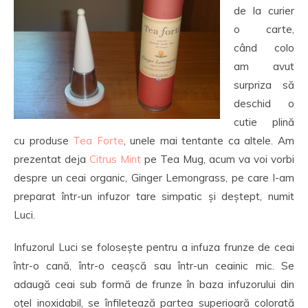
de la curier
o carte,
când colo
am avut
surpriza să
deschid o
cutie plină
cu produse
Tea Forte
, unele mai tentante ca altele. Am
prezentat deja
Citrus Mint
pe Tea Mug, acum va voi vorbi
despre un ceai organic, Ginger Lemongrass, pe care l-am
preparat într-un infuzor tare simpatic și deștept, numit
Luci.
Infuzorul Luci se folosește pentru a infuza frunze de ceai
într-o cană, într-o ceașcă sau într-un ceainic mic. Se
adaugă ceai sub formă de frunze în baza infuzorului din
oțel inoxidabil, se înfiletează partea superioară colorată