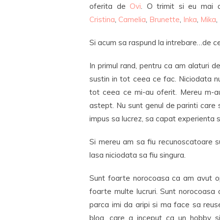
oferita de
Ovi
. O trimit si eu mai d
Cristina
,
Camelia
,
Brunette
,
Inka
,
Mika
,
Si acum sa raspund la intrebare…de ce
In primul rand, pentru ca am alaturi d
sustin in tot ceea ce fac. Niciodata n
tot ceea ce mi-au oferit. Mereu m-au
astept. Nu sunt genul de parinti care s
impus sa lucrez, sa capat experienta 
Si mereu am sa fiu recunoscatoare suro
lasa niciodata sa fiu singura.
Sunt foarte norocoasa ca am avut opo
foarte multe lucruri. Sunt norocoasa 
parca imi da aripi si ma face sa reu
blog, care a inceput ca un hobby si