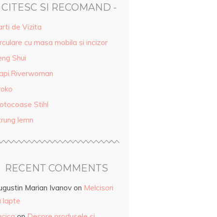
- CITESC SI RECOMAND -
rti de Vizita
rculare cu masa mobila si incizor
eng Shui
api.Riverwoman
roko
otocoase Stihl
trung lemn
RECENT COMMENTS
ugustin Marian Ivanov
on
Melcisori
 lapte
ucica
on
Despre produsele și