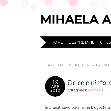
MIHAELA 
HOME
DESPRE MINE
CITE
TAG:
IMI PLACE VIATA M
De ce e viata 
19
APR
2010
categories:
personal
In sfarsit ceva optimist in blogosfe