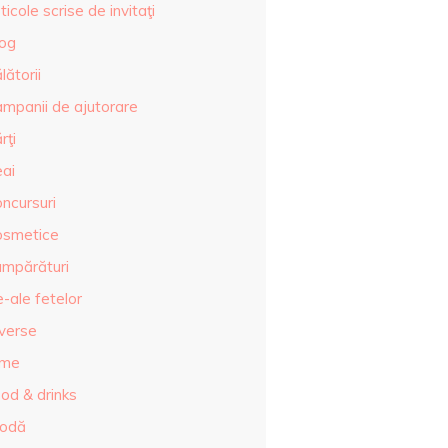
ticole scrise de invitaţi
log
lătorii
ampanii de ajutorare
rţi
eai
ncursuri
osmetice
umpărături
-ale fetelor
iverse
lme
od & drinks
odă