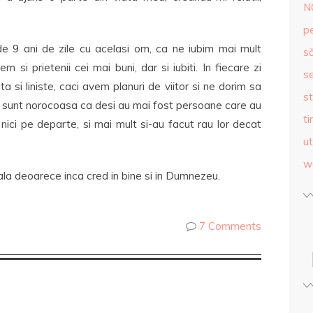
N
p
 9 ani de zile cu acelasi om, ca ne iubim mai mult
s
si prietenii cei mai buni, dar si iubiti. In fiecare zi
se
a si liniste, caci avem planuri de viitor si ne dorim sa
st
 sunt norocoasa ca desi au mai fost persoane care au
ti
nici pe departe, si mai mult si-au facut rau lor decat
ut
w
la deoarece inca cred in bine si in Dumnezeu.
7 Comments