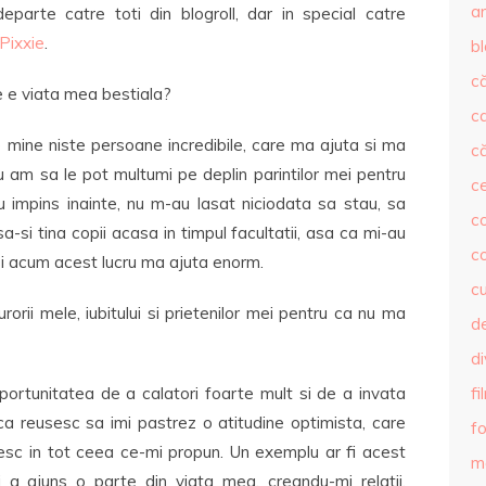
ar
eparte catre toti din blogroll, dar in special catre
Pixxie
.
b
că
 e viata mea bestiala?
c
e mine niste persoane incredibile, care ma ajuta si ma
că
u am sa le pot multumi pe deplin parintilor mei pentru
c
 impins inainte, nu m-au lasat niciodata sa stau, sa
co
a-si tina copii acasa in timpul facultatii, asa ca mi-au
c
si acum acest lucru ma ajuta enorm.
c
rii mele, iubitului si prietenilor mei pentru ca nu ma
de
d
rtunitatea de a calatori foarte mult si de a invata
fi
ca reusesc sa imi pastrez o atitudine optimista, care
fo
sesc in tot ceea ce-mi propun. Un exemplu ar fi acest
m
 a ajuns o parte din viata mea, creandu-mi relatii,