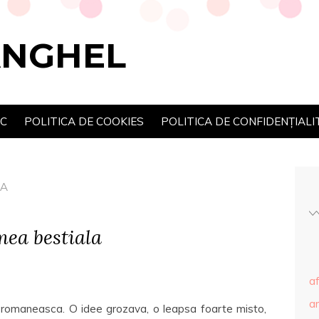
ANGHEL
SC
POLITICA DE COOKIES
POLITICA DE CONFIDENȚIALI
EA
mea bestiala
af
ar
ra romaneasca. O idee grozava, o leapsa foarte misto,