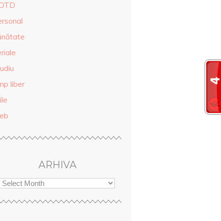
OTD
ersonal
ănătate
riale
udiu
mp liber
ile
eb
ARHIVA