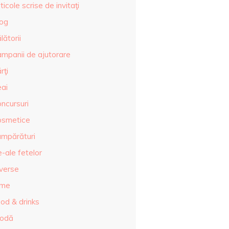
ticole scrise de invitaţi
log
lătorii
ampanii de ajutorare
rţi
eai
ncursuri
osmetice
umpărături
-ale fetelor
iverse
lme
od & drinks
odă