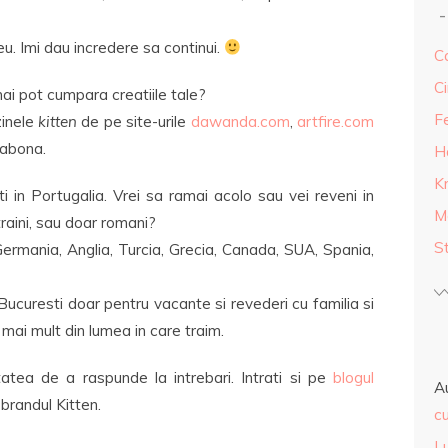
u. Imi dau incredere sa continui.
Ca
Ci
mai pot cumpara creatiile tale?
F
zinele
kitten
de pe site-urile
dawanda.com
,
artfire.com
sabona.
H
K
 in Portugalia. Vrei sa ramai acolo sau vei reveni in
M
straini, sau doar romani?
S
Germania, Anglia, Turcia, Grecia, Canada, SUA, Spania,
curesti doar pentru vacante si revederi cu familia si
 mai mult din lumea in care traim.
tatea de a raspunde la intrebari. Intrati si pe
blogul
A
brandul Kitten.
cu
L