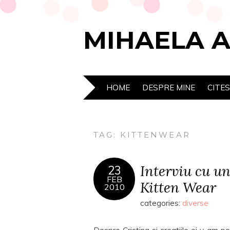
MIHAELA 
HOME
DESPRE MINE
CITE
TAG:
KITTENWEAR
Interviu cu un
23
FEB
Kitten Wear
2010
categories:
diverse