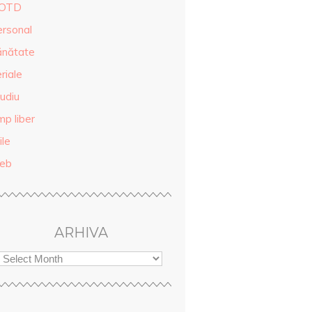
OTD
ersonal
ănătate
riale
udiu
mp liber
ile
eb
ARHIVA