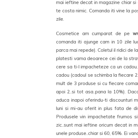
mai ieftine decat in magazine chiar s
te costa nimic. Comanda iti vine la pos
zile.
Cosmetice am cumparat de pe
ww
comanda iti ajunge cam in 10 zile lu
parca mai repede). Coletul il ridici de
platesti vama deoarece cei de la stra
cere sa ti-l impacheteze ca un cadou
cadou (cadoul se schimba la fiecare 
mult de 3 produse si cu fiecare coman
apoi 2..si tot asa..pana la 10%). Da
aduca inapoi oferindu-ti discounturi
luni si mi-au oferit in plus fata de
Produsele vin impachetate frumos si 
zic..sunt mai ieftine oricum decat in 
unele produse..chiar si 60, 65%. Ei va