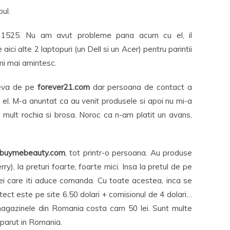
ul.
 1525. Nu am avut probleme pana acum cu el, il
ci alte 2 laptopuri (un Dell si un Acer) pentru parintii
-mi mai amintesc.
ceva de pe
forever21.com
dar persoana de contact a
el. M-a anuntat ca au venit produsele si apoi nu mi-a
e mult rochia si brosa. Noroc ca n-am platit un avans,
buymebeauty.com
, tot printr-o persoana. Au produse
y), la preturi foarte, foarte mici. Insa la pretul de pe
ei care iti aduce comanda. Cu toate acestea, inca se
ect este pe site 6.50 dolari + comisionul de 4 dolari…
n magazinele din Romania costa cam 50 lei. Sunt multe
aparut in Romania.