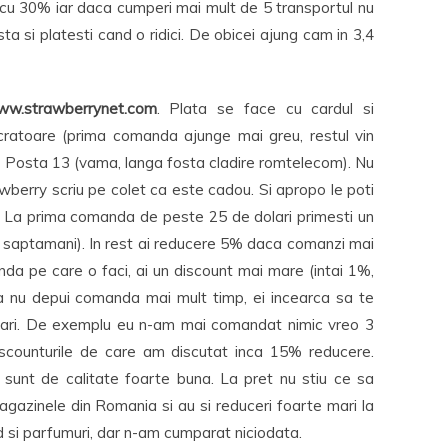
i cu 30% iar daca cumperi mai mult de 5 transportul nu
ta si platesti cand o ridici. De obicei ajung cam in 3,4
w.strawberrynet.com
. Plata se face cu cardul si
cratoare (prima comanda ajunge mai greu, restul vin
 la Posta 13 (vama, langa fosta cladire romtelecom). Nu
wberry scriu pe colet ca este cadou. Si apropo le poti
. La prima comanda de peste 25 de dolari primesti un
2 saptamani). In rest ai reducere 5% daca comanzi mai
da pe care o faci, ai un discount mai mare (intai 1%,
ca nu depui comanda mai mult timp, ei incearca sa te
 mari. De exemplu eu n-am mai comandat nimic vreo 3
 discounturile de care am discutat inca 15% reducere.
sunt de calitate foarte buna. La pret nu stiu ce sa
magazinele din Romania si au si reduceri foarte mari la
nd si parfumuri, dar n-am cumparat niciodata.