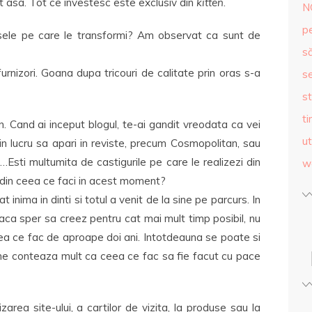
t asa. Tot ce investesc este exclusiv din
kitten
.
N
p
sele pe care le transformi? Am observat ca sunt de
s
urnizori. Goana dupa tricouri de calitate prin oras s-a
se
st
ti
. Cand ai inceput blogul, te-ai gandit vreodata ca vei
ut
lucru sa apari in reviste, precum Cosmopolitan, sau
…Esti multumita de castigurile pe care le realizezi din
w
ai din ceea ce faci in acest moment?
 inima in dinti si totul a venit de la sine pe parcurs. In
aca sper sa creez pentru cat mai mult timp posibil, nu
ea ce fac de aproape doi ani. Intotdeauna se poate si
ine conteaza mult ca ceea ce fac sa fie facut cu pace
area site-ului, a cartilor de vizita, la produse sau la