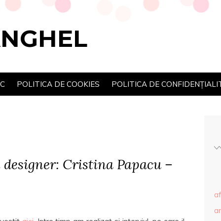
ANGHEL
SC
POLITICA DE COOKIES
POLITICA DE CONFIDENȚIALI
 designer: Cristina Papacu –
af
ar