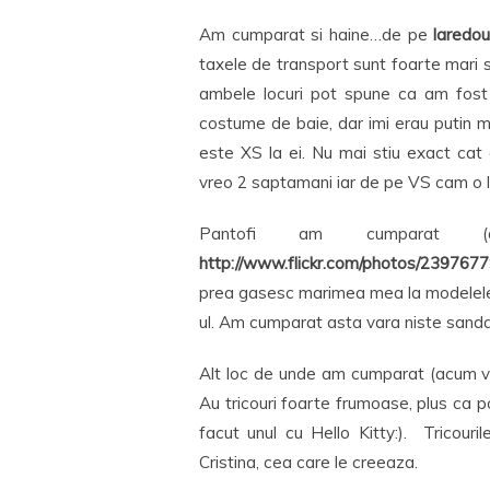
Am cumparat si haine…de pe
laredou
taxele de transport sunt foarte mari
ambele locuri pot spune ca am fost
costume de baie, dar imi erau putin 
este XS la ei. Nu mai stiu exact c
vreo 2 saptamani iar de pe VS cam o l
Pantofi am cumparat 
http://www.flickr.com/photos/23976
prea gasesc marimea mea la modelele 
ul. Am cumparat asta vara niste sanda
Alt loc de unde am cumparat (acum v
Au tricouri foarte frumoase, plus ca po
facut unul cu Hello Kitty:). Tricour
Cristina, cea care le creeaza.