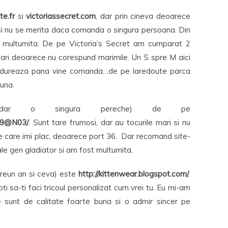
te.fr
si
victoriassecret.com
, dar prin cineva deoarece
 si nu se merita daca comanda o singura persoana. Din
 multumita. De pe Victoria’s Secret am cumparat 2
mari deoarece nu corespund marimile. Un S spre M aici
at dureaza pana vine comanda…de pe laredoute parca
una.
(dar o singura pereche) de pe
779@N03/
. Sunt tare frumosi, dar au tocurile mari si nu
care imi plac, deoarece port 36. Dar recomand site-
le gen gladiator si am fost multumita.
reun an si ceva) este
http://kittenwear.blogspot.com/
.
ti sa-ti faci tricoul personalizat cum vrei tu. Eu mi-am
ile sunt de calitate foarte buna si o admir sincer pe