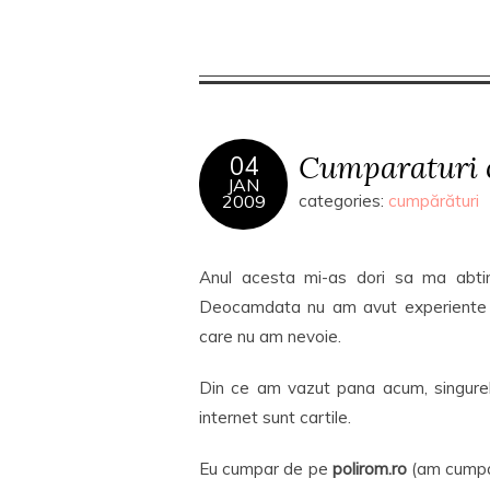
Cumparaturi 
04
JAN
2009
categories:
cumpărături
Anul acesta mi-as dori sa ma abtin
Deocamdata nu am avut experiente n
care nu am nevoie.
Din ce am vazut pana acum, singurel
internet sunt cartile.
Eu cumpar de pe
polirom.ro
(am cumpara