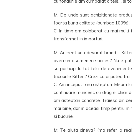
cu fondurile am cumparat altele… si to
M: De unde sunt achizitionate produ
foarta buna calitate (bumbac 100%).
C: In timp am colaborat cu mai multi f
transformat in importuri.
M: Ai creat un adevarat brand – Kitten
avea un asemenea succes? Nu e putin 
sa participi la tot felul de evenimente
tricourile Kitten? Crezi ca ai putea tr
C: Am inceput fara asteptari. Mi-am luat
continuare muncesc cu drag si chiar d
am asteptari concrete. Traiesc din ce
mai bine, dar in aceasi timp pentru m
si bucurie.
M: Te ajuta cineva? (ma refer la realiz