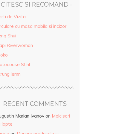
- CITESC SI RECOMAND -
rti de Vizita
rculare cu masa mobila si incizor
eng Shui
api.Riverwoman
roko
otocoase Stihl
trung lemn
RECENT COMMENTS
ugustin Marian Ivanov
on
Melcisori
 lapte
ucica
on
Despre produsele și