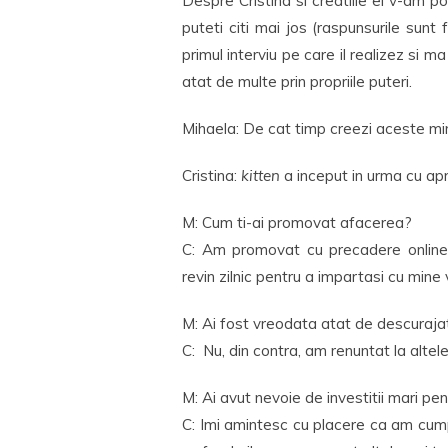
Despre Cristina si creatiile ei v-am p
puteti citi mai jos (raspunsurile sunt
primul interviu pe care il realizez si 
atat de multe prin propriile puteri.
Mihaela: De cat timp creezi aceste min
Cristina:
kitten
a inceput in urma cu apr
M: Cum ti-ai promovat afacerea?
C: Am promovat cu precadere online,
revin zilnic pentru a impartasi cu mine vis
M: Ai fost vreodata atat de descurajat
C: Nu, din contra, am renuntat la altel
M: Ai avut nevoie de investitii mari pe
C: Imi amintesc cu placere ca am cump