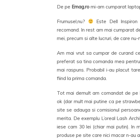
De pe
Emag.ro
mi-am cumparat laptop
Frumusel,nu?
Este Dell Inspiron
recomand. In rest am mai cumparat de ai
mei, precum si alte lucruri, de care nu
Am mai vrut sa cumpar de curand 
preferat sa tina comanda mea pentru 
mai raspuns. Probabil i-au placut tar
fiind la prima comanda.
Tot mai demult am comandat de pe
ok (dar mult mai putine ca pe strawberr
site se adauga si comisionul persoan
merita. De exemplu L’oreal Lash Archit
iese cam 30 lei (chiar mai putin). I
produse pe site care nici macar n-au 