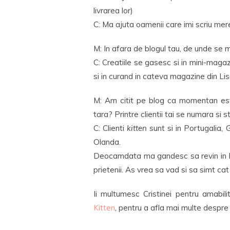
livrarea lor)
C: Ma ajuta oamenii care imi scriu mere
M: In afara de blogul tau, de unde se 
C: Creatiile se gasesc si in mini-maga
si in curand in cateva magazine din Li
M: Am citit pe blog ca momentan esti
tara? Printre clientii tai se numara si 
C: Clienti
kitten
sunt si in Portugalia, 
Olanda.
Deocamdata ma gandesc sa revin in Bu
prietenii. As vrea sa vad si sa simt cat
Ii multumesc Cristinei pentru amabili
Kitten
, pentru a afla mai multe despre 