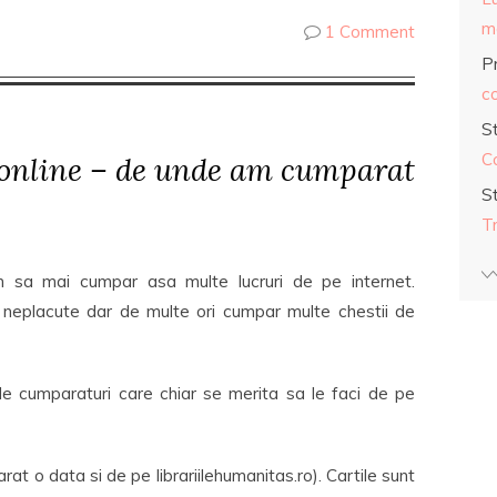
ma
1 Comment
Pr
co
S
C
online – de unde am cumparat
S
T
 sa mai cumpar asa multe lucruri de pe internet.
eplacute dar de multe ori cumpar multe chestii de
e cumparaturi care chiar se merita sa le faci de pe
t o data si de pe librariilehumanitas.ro). Cartile sunt