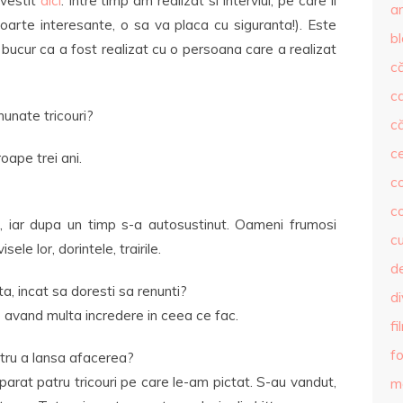
ovestit
aici
. Intre timp am realizat si interviul, pe care il
ar
 foarte interesante, o sa va placa cu siguranta!). Este
b
ma bucur ca a fost realizat cu o persoana care a realizat
că
c
unate tricouri?
că
c
oape trei ani.
co
c
 iar dupa un timp s-a autosustinut. Oameni frumosi
c
ele lor, dorintele, trairile.
de
a, incat sa doresti sa renunti?
d
e avand multa incredere in ceea ce fac.
fi
fo
ntru a lansa afacerea?
arat patru tricouri pe care le-am pictat. S-au vandut,
m