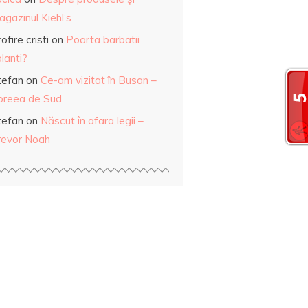
gazinul Kiehl’s
ofire cristi
on
Poarta barbatii
lanti?
tefan
on
Ce-am vizitat în Busan –
oreea de Sud
tefan
on
Născut în afara legii –
revor Noah