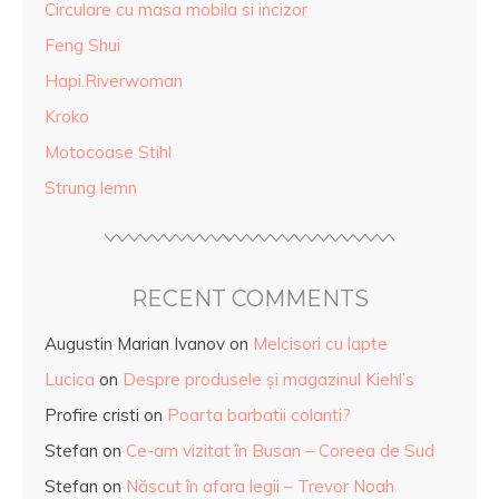
Circulare cu masa mobila si incizor
Feng Shui
Hapi.Riverwoman
Kroko
Motocoase Stihl
Strung lemn
RECENT COMMENTS
Augustin Marian Ivanov
on
Melcisori cu lapte
Lucica
on
Despre produsele și magazinul Kiehl’s
Profire cristi
on
Poarta barbatii colanti?
Stefan
on
Ce-am vizitat în Busan – Coreea de Sud
Stefan
on
Născut în afara legii – Trevor Noah