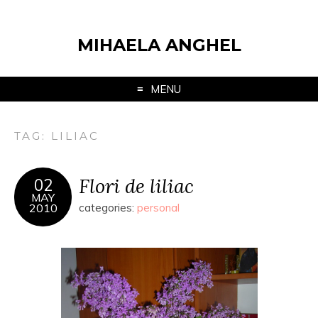
MIHAELA ANGHEL
MENU
TAG:
LILIAC
Flori de liliac
02
MAY
2010
categories:
personal