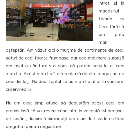
intrat și în
magazinul
Livada cu
Ceai, fără să
am prea
mari
așteptări. Am văzut aici o mulțime de sortimente de ceai,
seturi de ceai foarte frumoase, dar cea mai mare surpriză
am avut-o când mi s-a spus că putem servi la ei ceai
matcha. Acest matcha îi diferențiază de alte magazine de
ceai din Iași. Nu doar faptul că au matcha aflat la vânzare,
ci servirea lui.
Nu am avut timp atunci să degustăm acest ceai, am
promis însă că voi reveni când intru în vacanță. M-am ținut
de cuvânt, duminică dimineață am ajuns la Livada cu Ceai
pregătită pentru degustare.