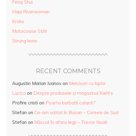
Feng Shui
Hapi.Riverwoman
Kroko
Motocoase Stihl
Strung lemn
RECENT COMMENTS
Augustin Marian Ivanov
on
Melcisori cu lapte
Lucica
on
Despre produsele și magazinul Kiehl’s
Profire cristi
on
Poarta barbatii colanti?
Stefan
on
Ce-am vizitat în Busan – Coreea de Sud
Stefan
on
Născut în afara legii – Trevor Noah