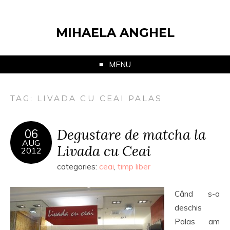
MIHAELA ANGHEL
MENU
TAG:
LIVADA CU CEAI PALAS
Degustare de matcha la
06
AUG
Livada cu Ceai
2012
categories:
ceai
,
timp liber
Când s-a
deschis
Palas am