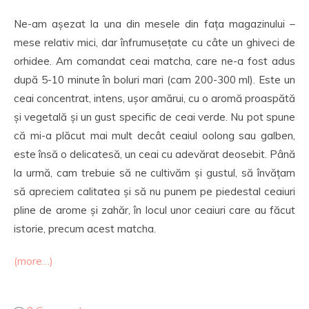
Ne-am așezat la una din mesele din fața magazinului –
mese relativ mici, dar înfrumusețate cu câte un ghiveci de
orhidee. Am comandat ceai matcha, care ne-a fost adus
după 5-10 minute în boluri mari (cam 200-300 ml). Este un
ceai concentrat, intens, ușor amărui, cu o aromă proaspătă
și vegetală și un gust specific de ceai verde. Nu pot spune
că mi-a plăcut mai mult decât ceaiul oolong sau galben,
este însă o delicatesă, un ceai cu adevărat deosebit. Până
la urmă, cam trebuie să ne cultivăm și gustul, să învățam
să apreciem calitatea și să nu punem pe piedestal ceaiuri
pline de arome și zahăr, în locul unor ceaiuri care au făcut
istorie, precum acest matcha.
(more…)