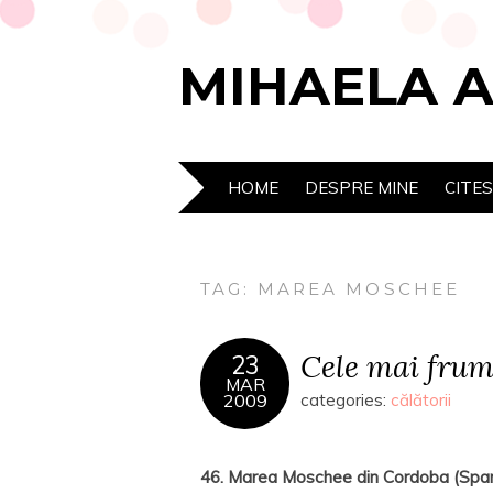
MIHAELA 
HOME
DESPRE MINE
CITE
TAG:
MAREA MOSCHEE
Cele mai frumo
23
MAR
2009
categories:
călătorii
46. Marea Moschee din Cordoba (Span