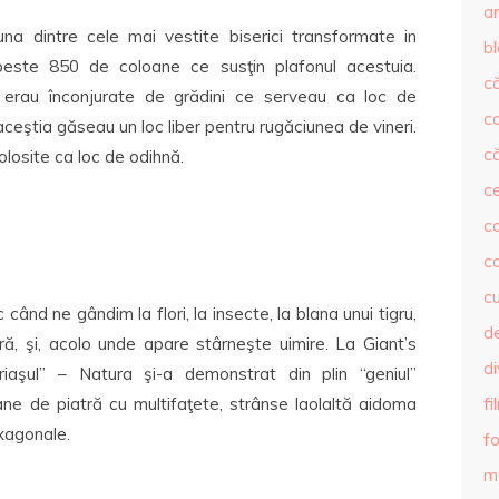
ar
 dintre cele mai vestite biserici transformate in
b
peste 850 de coloane ce susţin plafonul acestuia.
că
, erau înconjurate de grădini ce serveau ca loc de
c
eştia găseau un loc liber pentru rugăciunea de vineri.
că
olosite ca loc de odihnă.
c
co
c
c
când ne gândim la flori, la insecte, la blana unui tigru,
de
ră, şi, acolo unde apare stârneşte uimire. La Giant’s
d
aşul” – Natura şi-a demonstrat din plin “geniul”
ane de piatră cu multifaţete, strânse laolaltă aidoma
fi
xagonale.
fo
m