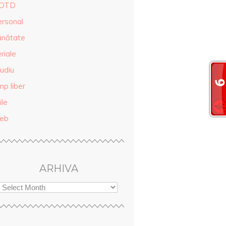
OTD
ersonal
ănătate
riale
udiu
mp liber
ile
eb
ARHIVA