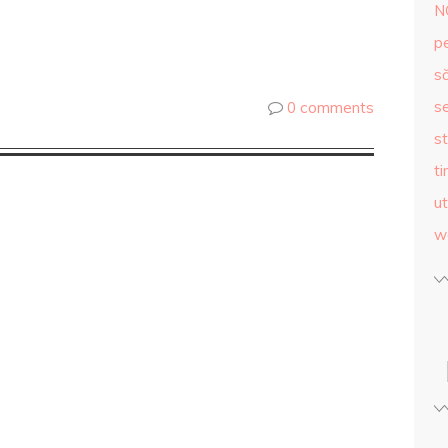
N
p
s
se
0 comments
st
ti
ut
w