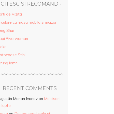
- CITESC SI RECOMAND -
rti de Vizita
rculare cu masa mobila si incizor
eng Shui
api.Riverwoman
roko
otocoase Stihl
trung lemn
RECENT COMMENTS
ugustin Marian Ivanov
on
Melcisori
 lapte
ucica
on
Despre produsele și