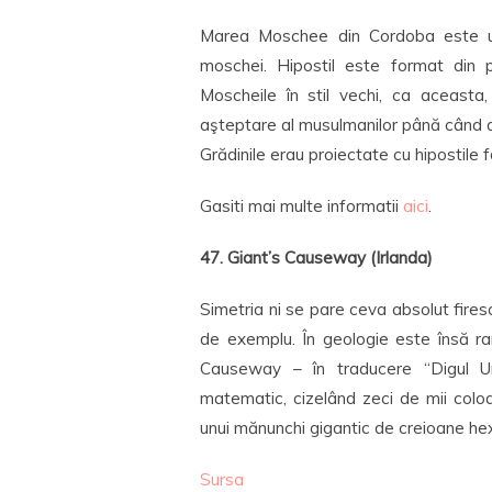
Marea Moschee din Cordoba este una
moschei. Hipostil este format din 
Moscheile în stil vechi, ca aceasta
aşteptare al musulmanilor până când ac
Grădinile erau proiectate cu hipostile f
Gasiti mai multe informatii
aici
.
47. Giant’s Causeway (Irlanda)
Simetria ni se pare ceva absolut firesc 
de exemplu. În geologie este însă ra
Causeway – în traducere “Digul Uri
matematic, cizelând zeci de mii colo
unui mănunchi gigantic de creioane he
Sursa