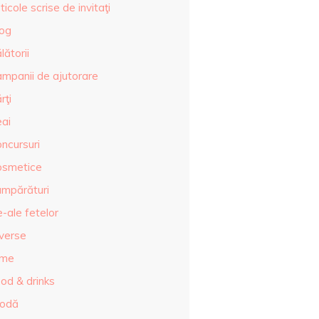
ticole scrise de invitaţi
log
lătorii
ampanii de ajutorare
rţi
eai
ncursuri
osmetice
umpărături
-ale fetelor
iverse
lme
od & drinks
odă