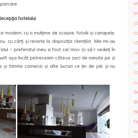
ar
 parcare.
b
ecepția hotelului
că
e modern, cu o mulțime de scaune, fotolii și canapele,
c
u, cu cărți și reviste la dispoziția clienților. Mie mi-au
că
 felul – preferatul meu a fost cel mov (o să-l vedeți în
c
 wifi așa încât petreceam câteva zeci de minute pe zi
co
ca și trimite comenzi și alte lucruri ce țin de job și nu
c
c
de
d
fi
fo
m