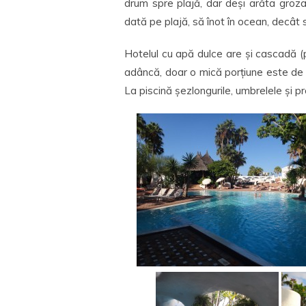
drum spre plajă, dar deși arăta groz
dată pe plajă, să înot în ocean, decât 
Hotelul cu apă dulce are și cascadă (
adâncă, doar o mică porțiune este de 1
La piscină șezlongurile, umbrelele și p