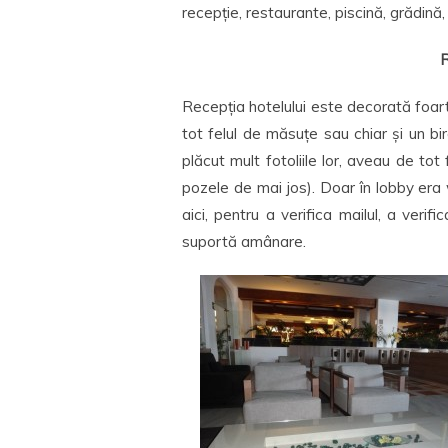
recepție, restaurante, piscină, grădină,
R
Recepția hotelului este decorată foart
tot felul de măsuțe sau chiar și un biro
plăcut mult fotoliile lor, aveau de tot
pozele de mai jos). Doar în lobby era
aici, pentru a verifica mailul, a verifi
suportă amânare.