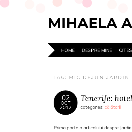
MIHAELA 
HOME
DESPRE MINE
CITE
TAG:
MIC DEJUN JARDIN
Tenerife: hote
02
OCT
2012
categories:
călătorii
Prima parte a articolului despre Jardin