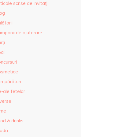
ticole scrise de invitaţi
log
lătorii
ampanii de ajutorare
rţi
eai
ncursuri
osmetice
umpărături
-ale fetelor
iverse
lme
od & drinks
odă