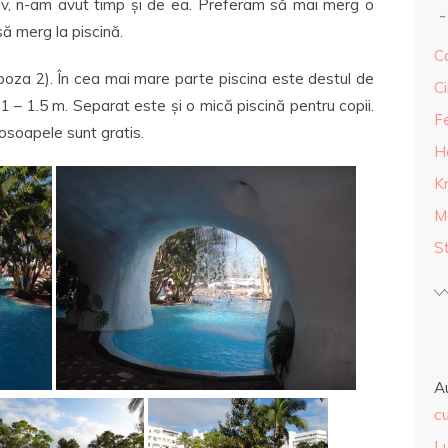
av, n-am avut timp și de ea. Preferam să mai merg o
să merg la piscină.
Ca
poza 2). În cea mai mare parte piscina este destul de
Ci
 – 1.5 m. Separat este și o mică piscină pentru copii.
F
rosoapele sunt gratis.
H
K
M
S
A
cu
L