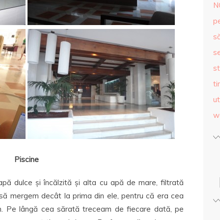
N
p
s
se
st
ti
ut
w
Piscine
apă dulce și încălzită și alta cu apă de mare, filtrată
 să mergem decât la prima din ele, pentru că era cea
m. Pe lângă cea sărată treceam de fiecare dată, pe