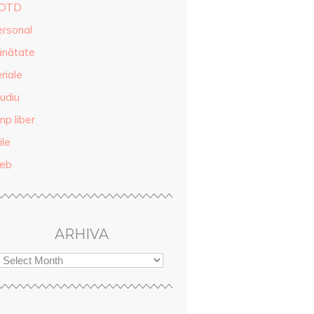
OTD
ersonal
ănătate
riale
udiu
mp liber
ile
eb
ARHIVA