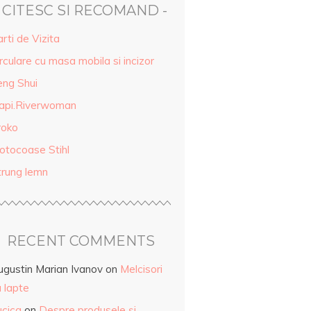
- CITESC SI RECOMAND -
rti de Vizita
rculare cu masa mobila si incizor
eng Shui
api.Riverwoman
roko
otocoase Stihl
trung lemn
RECENT COMMENTS
ugustin Marian Ivanov
on
Melcisori
 lapte
ucica
on
Despre produsele și