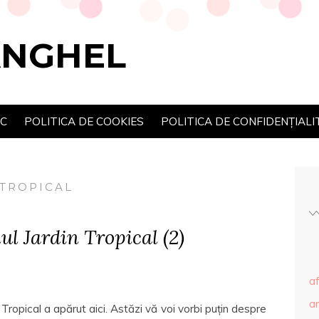
ANGHEL
SC
POLITICA DE COOKIES
POLITICA DE CONFIDENȚIALI
 TROPICAL
lul Jardin Tropical (2)
af
ar
 Tropical a apărut aici. Astăzi vă voi vorbi puțin despre