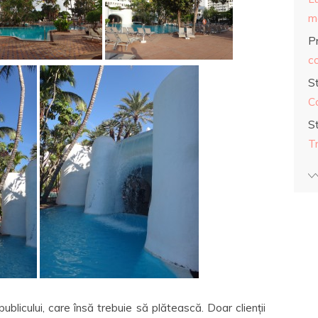
ma
Pr
co
S
C
S
T
blicului, care însă trebuie să plătească. Doar clienții