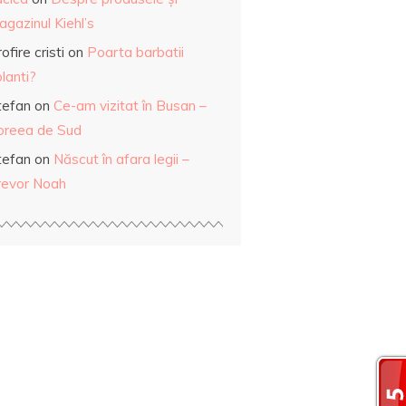
gazinul Kiehl’s
ofire cristi
on
Poarta barbatii
lanti?
tefan
on
Ce-am vizitat în Busan –
oreea de Sud
tefan
on
Născut în afara legii –
revor Noah