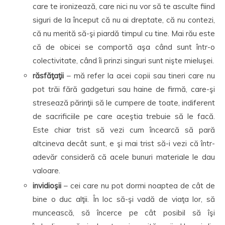
care te ironizează, care nici nu vor să te asculte fiind
siguri de la început că nu ai dreptate, că nu contezi,
că nu merită să-şi piardă timpul cu tine. Mai rău este
că de obicei se comportă aşa când sunt într-o
colectivitate, când îi prinzi singuri sunt nişte mieluşei.
răsfăţaţii
– mă refer la acei copii sau tineri care nu
pot trăi fără gadgeturi sau haine de firmă, care-şi
stresează părinţii să le cumpere de toate, indiferent
de sacrificiile pe care aceştia trebuie să le facă.
Este chiar trist să vezi cum încearcă să pară
altcineva decât sunt, e şi mai trist să-i vezi că într-
adevăr consideră că acele bunuri materiale le dau
valoare.
invidioşii
– cei care nu pot dormi noaptea de cât de
bine o duc alţii. În loc să-şi vadă de viaţa lor, să
muncească, să încerce pe cât posibil să îşi