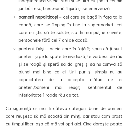
îndeplinească visele, stau şi se uită cu jind la cei din
jur, bârfesc, blesteamă, înjură şi se enervează.
oamenii nepolitico
ş
i
– cei care se bagă în faţa ta la
coadă, care se împing în tine la supermarket, cei
care nu ştiu să te salute, s.a. În mai puţine cuvinte,
persoanele fără cei 7 ani de acasă.
prietenii fal
ş
i
– aceia care în faţă îţi spun că-ţi sunt
prieteni şi pe la spate te invidiază, te vorbesc de rău
şi se roagă şi speră să dai greş şi să nu cumva să
ajungi mai bine ca ei. Unii pur şi simplu nu au
capacitatea de a accepta alături de ei
prieteni/oameni mai reuşiţi, sentimentul de
inferioritate îi roade rău de tot.
Cu siguranţă ar mai fi câteva categorii bune de oameni
care reuşesc să mă scoată din minţi, dar stau cam prost
cu timpul liber, aşa că mă voi opri aici. Cine doreşte poate