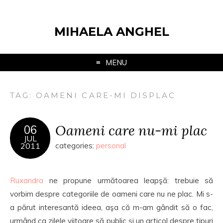
MIHAELA ANGHEL
MENU
TAG:
OAMENI CARE-MI DISPLAC
Oameni care nu-mi plac
06
JUL
2011
categories:
personal
Ruxandra
ne propune următoarea leapşă: trebuie să
vorbim despre categoriile de oameni care nu ne plac. Mi s-
a părut interesantă ideea, aşa că m-am gândit să o fac,
urmând ca zilele viitoare să public şi un articol despre tipuri