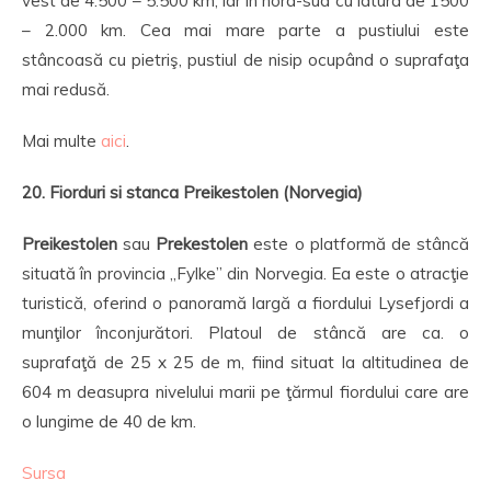
vest de 4.500 – 5.500 km, iar în nord-sud cu latura de 1500
– 2.000 km. Cea mai mare parte a pustiului este
stâncoasă cu pietriş, pustiul de nisip ocupând o suprafaţa
mai redusă.
Mai multe
aici
.
20. Fiorduri si stanca Preikestolen (Norvegia)
Preikestolen
sau
Prekestolen
este o platformă de stâncă
situată în provincia „Fylke” din Norvegia. Ea este o atracţie
turistică, oferind o panoramă largă a fiordului Lysefjordi a
munţilor înconjurători. Platoul de stâncă are ca. o
suprafaţă de 25 x 25 de m, fiind situat la altitudinea de
604 m deasupra nivelului marii pe ţărmul fiordului care are
o lungime de 40 de km.
Sursa