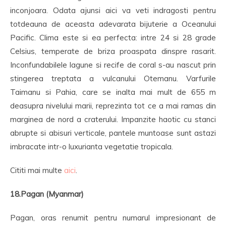
inconjoara. Odata ajunsi aici va veti indragosti pentru
totdeauna de aceasta adevarata bijuterie a Oceanului
Pacific. Clima este si ea perfecta: intre 24 si 28 grade
Celsius, temperate de briza proaspata dinspre rasarit.
Inconfundabilele lagune si recife de coral s-au nascut prin
stingerea treptata a vulcanului Otemanu. Varfurile
Taimanu si Pahia, care se inalta mai mult de 655 m
deasupra nivelului marii, reprezinta tot ce a mai ramas din
marginea de nord a craterului. Impanzite haotic cu stanci
abrupte si abisuri verticale, pantele muntoase sunt astazi
imbracate intr-o luxurianta vegetatie tropicala.
Cititi mai multe
aici
.
18.Pagan (Myanmar)
Pagan, oras renumit pentru numarul impresionant de