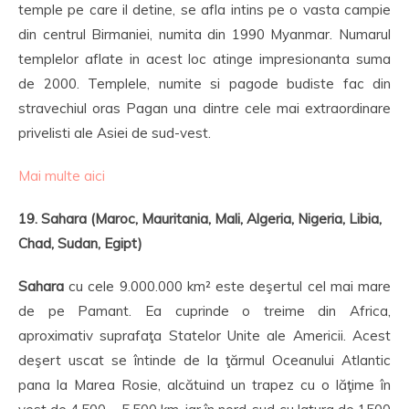
temple pe care il detine, se afla intins pe o vasta campie
din centrul Birmaniei, numita din 1990 Myanmar. Numarul
templelor aflate in acest loc atinge impresionanta suma
de 2000. Templele, numite si pagode budiste fac din
stravechiul oras Pagan una dintre cele mai extraordinare
privelisti ale Asiei de sud-vest.
Mai multe aici
19. Sahara (Maroc, Mauritania, Mali, Algeria, Nigeria, Libia,
Chad, Sudan, Egipt)
Sahara
cu cele 9.000.000 km² este deşertul cel mai mare
de pe Pamant. Ea cuprinde o treime din Africa,
aproximativ suprafaţa Statelor Unite ale Americii. Acest
deşert uscat se întinde de la ţărmul Oceanului Atlantic
pana la Marea Rosie, alcătuind un trapez cu o lăţime în