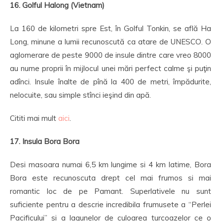
16. Golful Halong (Vietnam)
La 160 de kilometri spre Est, în Golful Tonkin, se află Ha
Long, minune a lumii recunoscută ca atare de UNESCO. O
aglomerare de peste 9000 de insule dintre care vreo 8000
au nume proprii în mijlocul unei mări perfect calme şi puţin
adînci. Insule înalte de pînă la 400 de metri, împădurite,
nelocuite, sau simple stînci ieşind din apă.
Cititi mai mult
aici
.
17. Insula Bora Bora
Desi masoara numai 6,5 km lungime si 4 km latime, Bora
Bora este recunoscuta drept cel mai frumos si mai
romantic loc de pe Pamant. Superlativele nu sunt
suficiente pentru a descrie incredibila frumusete a “Perlei
Pacificului” si a lagunelor de culoarea turcoazelor ce o