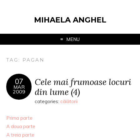
MIHAELA ANGHEL
MENU
TAG:
PAGAN
Cele mai frumoase locuri
07
MAR
din lume (4)
2009
categories:
călătorii
Prima parte
A doua parte
A treia parte