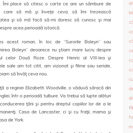
ar
e. Îmi place să citesc o carte ce are un sâmbure de
, care să mă şi înveţe ceva, să îmi trezească
b
itatea şi să mă facă să-mi doresc să cunosc şi mai
că
espre acea perioadă istorică.
c
că
s acest roman, în loc de “Surorile Boleyn” sau
nirea Boleyn” deoarece nu ştiam mare lucru despre
c
ul celor Două Roze. Despre Henric al VIII-lea şi
co
le sale am tot citit, am vizionat şi filme sau seriale,
c
iam să învăţ ceva nou.
c
ă a reginei Elizabeth Woodville, o văduvă săracă din
de
liei, într-o perioadă tulbure. Va trebui să lupte alături
d
conducerea ţării şi pentru dreptul copiilor lor de a le
fi
rmanenţi, Casa de Lancaster, ci şi cu fraţii, mama şi
fo
asa de York.
m