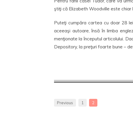
Pentru fanii casei Tudor, care va urm
ştiţi că Elizabeth Woodville este chiar
Puteţi cumpăra cartea cu doar 28 l
aceeaşi autoare, însă în limba engle
menţionate la începutul articolului. Da
Depository, la preţuri foarte bune – de
Previous
1
2