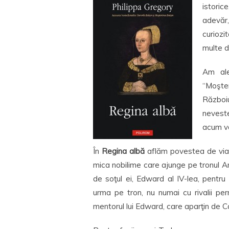
istoric
adevăr
curioz
multe d
Am ale
“Moşte
Război
neveste
acum vo
În
Regina albă
aflăm povestea de viaţ
mica nobilime care ajunge pe tronul Ang
de soţul ei, Edward al IV-lea, pentru 
urma pe tron, nu numai cu rivalii pe
mentorul lui Edward, care aparţin de C