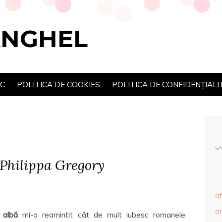
ANGHEL
SC
POLITICA DE COOKIES
POLITICA DE CONFIDENȚIALI
 Philippa Gregory
af
ar
 albă
mi-a reamintit cât de mult iubesc romanele