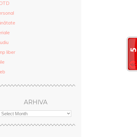
OTD
ersonal
ănătate
riale
udiu
mp liber
ile
eb
ARHIVA