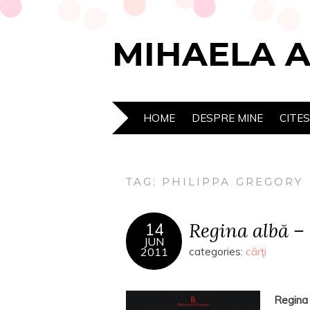
MIHAELA 
HOME
DESPRE MINE
CITE
TAG:
PHILIPPA GREGORY
Regina albă –
14
JUN
2011
categories:
cărţi
Regina