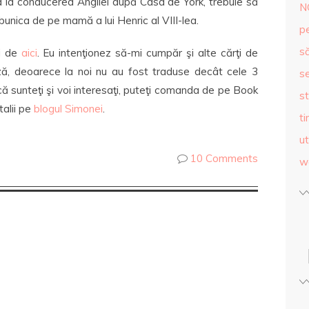
a la conducerea Angliei după Casa de York, trebuie să
N
 bunica de pe mamă a lui Henric al VIII-lea.
p
s
ei de
aici
. Eu intenţionez să-mi cumpăr şi alte cărţi de
ză, deoarece la noi nu au fost traduse decât cele 3
se
că sunteţi şi voi interesaţi, puteţi comanda de pe Book
st
talii pe
blogul Simonei
.
ti
ut
10 Comments
w