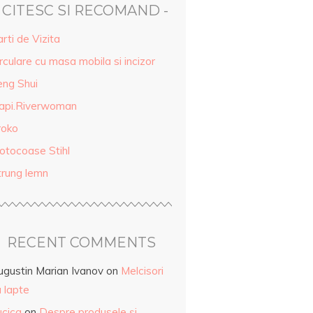
- CITESC SI RECOMAND -
rti de Vizita
rculare cu masa mobila si incizor
eng Shui
api.Riverwoman
roko
otocoase Stihl
trung lemn
RECENT COMMENTS
ugustin Marian Ivanov
on
Melcisori
 lapte
ucica
on
Despre produsele și