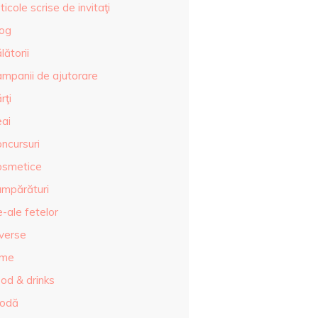
ticole scrise de invitaţi
log
lătorii
ampanii de ajutorare
rţi
eai
ncursuri
osmetice
umpărături
-ale fetelor
iverse
lme
od & drinks
odă