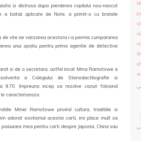
N
rasita si distrusa dupa pierderea copilului nou-nascut
p
 a bataii aplicate de Note, a primit-o cu bratele
s
se
a de vite iar vanzarea acestora i-a permis cumpararea
st
irierea unui spatiu pentru prima agentie de detective
ti
ut
arat si de o secretara, astfel incat Mma Ramotswe a
w
olventa a Colegiului de Stenodactilografie si
 9.70. Impreuna incep sa rezolve cazuri folosind
e le caracterizeaza.
atiile Mmei Ramotswe privind cultura, traditiile si
 Am adorat exotismul acestei carti, imi place mult sa
at pasiunea mea pentru carti despre Japonia, China sau