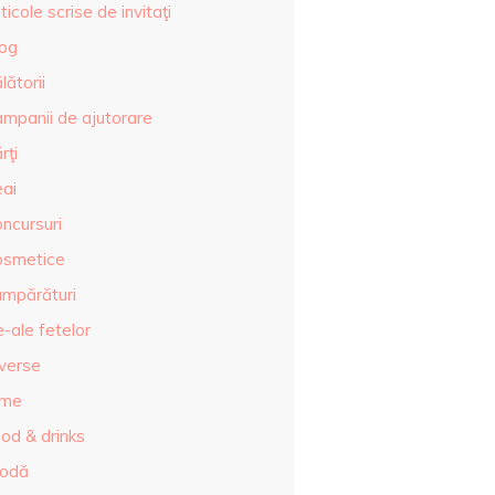
ticole scrise de invitaţi
log
lătorii
ampanii de ajutorare
rţi
eai
ncursuri
osmetice
umpărături
-ale fetelor
iverse
lme
od & drinks
odă