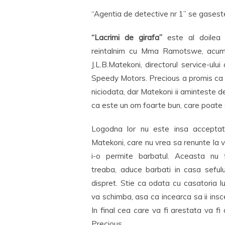
“Agentia de detective nr 1” se gaseste
“Lacrimi de girafa”
este al doilea 
reintalnim cu Mma Ramotswe, acum
J.L.B.Matekoni, directorul service-ul
Speedy Motors. Precious a promis ca 
niciodata, dar Matekoni ii aminteste de 
ca este un om foarte bun, care poate s
Logodna lor nu este insa acceptat
Matekoni, care nu vrea sa renunte la 
i-o permite barbatul. Aceasta nu
treaba, aduce barbati in casa sefului
dispret. Stie ca odata cu casatoria lui
va schimba, asa ca incearca sa ii in
In final cea care va fi arestata va fi
Precious.