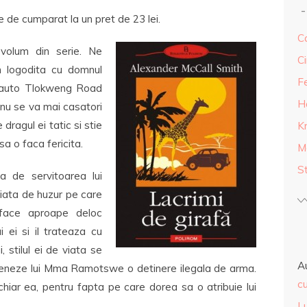
 de cumparat la un pret de 23 lei.
Ca
volum din serie. Ne
Ci
 logodita cu domnul
F
ui auto Tlokweng Road
H
nu se va mai casatori
dragul ei tatic si stie
K
a o faca fericita.
M
S
a de servitoarea lui
viata de huzur pe care
 face aproape deloc
 ei si il trateaza cu
, stilul ei de viata se
A
sceneze lui Mma Ramotswe o detinere ilegala de arma.
cu
 chiar ea, pentru fapta pe care dorea sa o atribuie lui
L