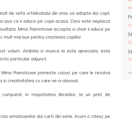
ma
nat de sefa orfelinatului din oras sa adopte doi copii,
Pr
a asa ca ii aduce pe copii acasa. Desi este neplacut
co
consultata, Mma Ramotswe accepta si chiar ii aduce pe
S
oc mult mai bun pentru cresterea copiilor.
C
est volum. Ambitia si munca ei este apreciata, este
S
ctiv particular adjunct.
T
rti, Mma Ramotswe primeste cazuri, pe care le rezolva
ta si creativitatea cu care ne-a obisnuit.
cumparat in majoritatea librariilor, la un pret de
zia urmatoarelor doi carti din serie. Acum o citesc pe