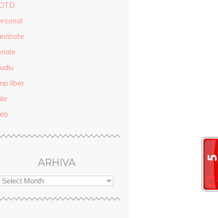
OTD
ersonal
ănătate
riale
udiu
mp liber
ile
eb
ARHIVA