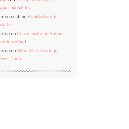
gazinul Kiehl’s
ofire cristi
on
Poarta barbatii
lanti?
tefan
on
Ce-am vizitat în Busan –
oreea de Sud
tefan
on
Născut în afara legii –
revor Noah