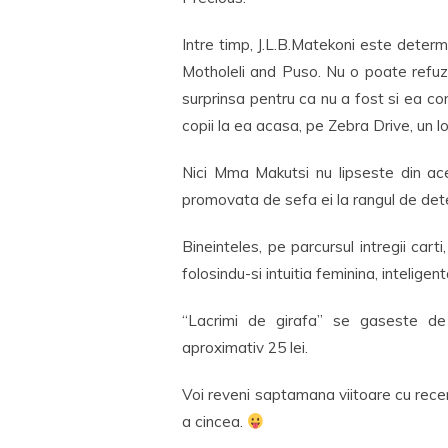
Intre timp, J.L.B.Matekoni este determi
Motholeli and Puso. Nu o poate refuz
surprinsa pentru ca nu a fost si ea 
copii la ea acasa, pe Zebra Drive, un l
Nici Mma Makutsi nu lipseste din ac
promovata de sefa ei la rangul de dete
Bineinteles, pe parcursul intregii ca
folosindu-si intuitia feminina, inteligen
“Lacrimi de girafa” se gaseste de 
aproximativ 25 lei.
Voi reveni saptamana viitoare cu recen
a cincea.