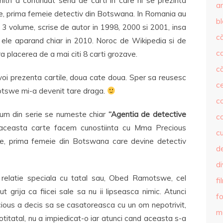
ith a continuat seria de carti in care ni se prezinta
ar
, prima femeie detectiv din Botswana. In Romania au
b
 3 volume, scrise de autor in 1998, 2000 si 2001, insa
că
re ele aparand chiar in 2010. Noroc de Wikipedia si de
c
ra placerea de a mai citi 8 carti grozave.
că
 voi prezenta cartile, doua cate doua. Sper sa reusesc
c
tswe mi-a devenit tare draga.
co
lum din serie se numeste chiar
“Agentia de detective
c
 aceasta carte facem cunostiinta cu Mma Precious
c
, prima femeie din Botswana care devine detectiv
de
d
relatie speciala cu tatal sau, Obed Ramotswe, cel
fi
t grija ca fiicei sale sa nu ii lipseasca nimic. Atunci
fo
ious a decis sa se casatoreasca cu un om nepotrivit,
m
titatal, nu a impiedicat-o iar atunci cand aceasta s-a