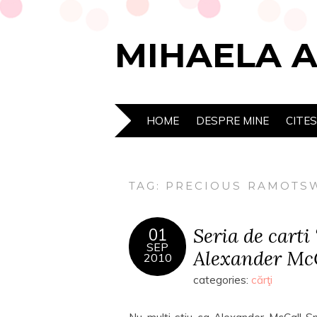
MIHAELA 
HOME
DESPRE MINE
CITE
TAG:
PRECIOUS RAMOTS
Seria de carti 
01
SEP
Alexander McC
2010
categories:
cărţi