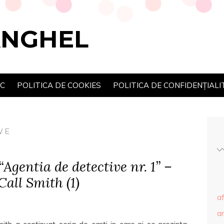
ANGHEL
SC
POLITICA DE COOKIES
POLITICA DE CONFIDENȚIALI
WE
“Agentia de detective nr. 1” –
all Smith (1)
af
ar