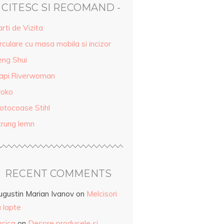
- CITESC SI RECOMAND -
rti de Vizita
rculare cu masa mobila si incizor
eng Shui
api.Riverwoman
roko
otocoase Stihl
trung lemn
RECENT COMMENTS
ugustin Marian Ivanov
on
Melcisori
 lapte
ucica
on
Despre produsele și