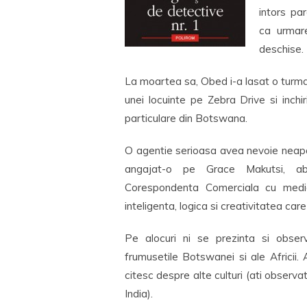
intors pa
ca urmare
deschise.
La moartea sa, Obed i-a lasat o turm
unei locuinte pe Zebra Drive si inch
particulare din Botswana.
O agentie serioasa avea nevoie neap
angajat-o pe Grace Makutsi, abs
Corespondenta Comerciala cu media
inteligenta, logica si creativitatea car
Pe alocuri ni se prezinta si observ
frumusetile Botswanei si ale Africii.
citesc despre alte culturi (ati observ
India).