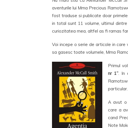
Nu multi stiu ca Alexander McCall Sm
aventurile lui Mma Precious Ramotswe
fost traduse si publicate doar primele
in total sunt 11 volume, ultimul dint
curiozitatea mea, altfel as fi ramas fa
Voi incepe o serie de articole in care
sa gasesc toate volumele, Mma Ramo
Primul vo
nr 1”
. In
Ramotswe
particular.
A avut o 
care a avu
cand Prec
Note Moko