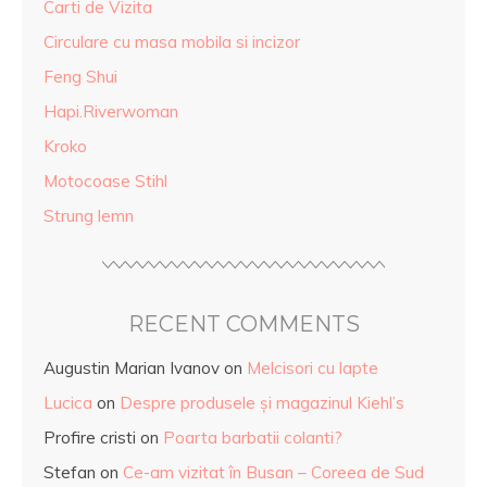
Carti de Vizita
Circulare cu masa mobila si incizor
Feng Shui
Hapi.Riverwoman
Kroko
Motocoase Stihl
Strung lemn
RECENT COMMENTS
Augustin Marian Ivanov
on
Melcisori cu lapte
Lucica
on
Despre produsele și magazinul Kiehl’s
Profire cristi
on
Poarta barbatii colanti?
Stefan
on
Ce-am vizitat în Busan – Coreea de Sud