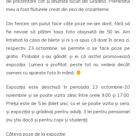
de prezentare cât și anumite locuri din Grădină. Preferatul
meu a fost fluturele creat din zeci de crizanteme.
Din fericire am putut face câte poze ne-am dorit, fără să
fie nevoie să plătim taxa foto obișnuită de 50 lei. Am
întrebat la casa de bilete și ni s-a spus că doar în acea zi,
respectiv 23 octombrie, se permite a se face poze pe
gratis. Probabil s-au gândit și ei că astfel promovează
expoziția. Lumea a profitat, peste tot nu vedeai decât
oameni cu aparate foto în mână.
Expoziția este deschisă în perioada 23 octombrie-20
noiembrie și se poate vizita zilnic între orele 9.00 și 17.00.
Prețul este de 5 lei (bilet unic, cu el se poate vizita și sera,
și expoziția și grădina) pentru adulți, 3 lei pentru pensionari
(nu știu dacă și pentru copii și studenți).
Câteva poze de la expoziție: