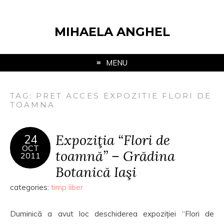
MIHAELA ANGHEL
MENU
TAG:
PRET ACCES EXPOZITIE FLORI DE
TOAMNA
Expoziţia “Flori de
24
OCT
toamnă” – Grădina
2011
Botanică Iaşi
categories:
timp liber
Duminică a avut loc deschiderea expoziției “Flori de