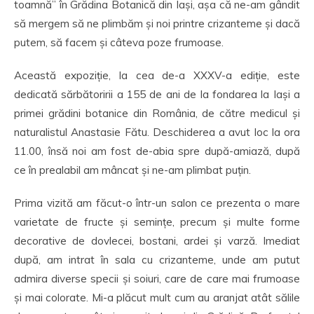
toamnă” în Grădina Botanică din Iași, așa că ne-am gândit
să mergem să ne plimbăm și noi printre crizanteme și dacă
putem, să facem și câteva poze frumoase.
Această expoziție, la cea de-a XXXV-a ediție, este
dedicată sărbătoririi a 155 de ani de la fondarea la Iași a
primei grădini botanice din România, de către medicul și
naturalistul Anastasie Fătu. Deschiderea a avut loc la ora
11.00, însă noi am fost de-abia spre după-amiază, după
ce în prealabil am mâncat și ne-am plimbat puțin.
Prima vizită am făcut-o într-un salon ce prezenta o mare
varietate de fructe și semințe, precum și multe forme
decorative de dovlecei, bostani, ardei și varză. Imediat
după, am intrat în sala cu crizanteme, unde am putut
admira diverse specii și soiuri, care de care mai frumoase
și mai colorate. Mi-a plăcut mult cum au aranjat atât sălile