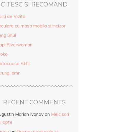
- CITESC SI RECOMAND -
rti de Vizita
rculare cu masa mobila si incizor
eng Shui
api.Riverwoman
roko
otocoase Stihl
trung lemn
RECENT COMMENTS
ugustin Marian Ivanov
on
Melcisori
 lapte
ucica
on
Despre produsele și