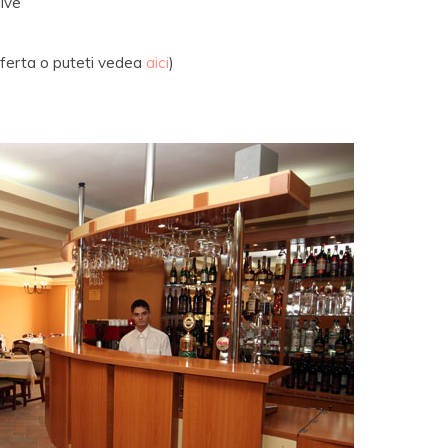
live
(oferta o puteti vedea
aici
)