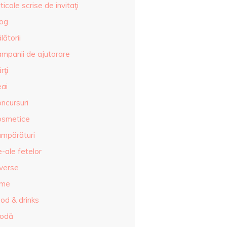
ticole scrise de invitaţi
log
lătorii
ampanii de ajutorare
rţi
eai
ncursuri
osmetice
umpărături
-ale fetelor
iverse
lme
od & drinks
odă