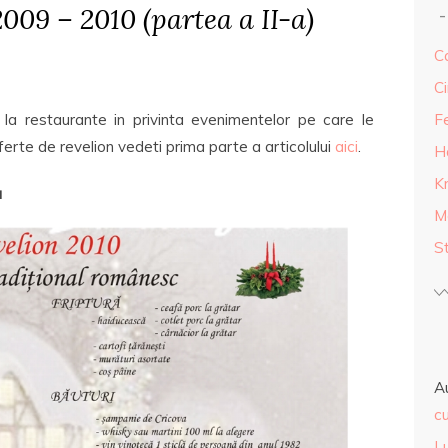
2009 – 2010 (partea a II-a)
Ca
Ci
la restaurante in privinta evenimentelor pe care le
F
ferte de revelion vedeti prima parte a articolului
aici
.
H
K
a
M
S
A
cu
L