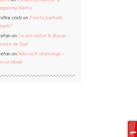
gazinul Kiehl’s
ofire cristi
on
Poarta barbatii
lanti?
tefan
on
Ce-am vizitat în Busan –
oreea de Sud
tefan
on
Născut în afara legii –
revor Noah