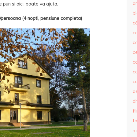
ar
pun si aici, poate va ajuta.
b
persoana (4 nopti, pensiune completa)
că
c
că
c
co
c
c
de
d
fi
fo
m