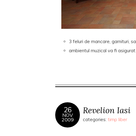
3 feluri de mancare, garnituri, sa
ambientul muzical va fi asigurat
Revelion Iasi
26
NOV
2009
categories:
timp liber