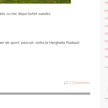
N
p
ubla, cu mic dejun bufet suedez
s
se
st
ti
ren de sport, pescuit, vizita la Herghelia Radauti
ut
w
2 Comments