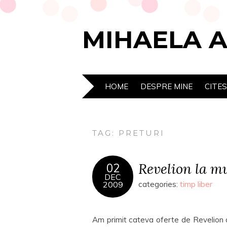
MIHAELA 
HOME
DESPRE MINE
CITE
TAG:
PRETURI
Revelion la m
02
DEC
2009
categories:
timp liber
Am primit cateva oferte de Revelion de