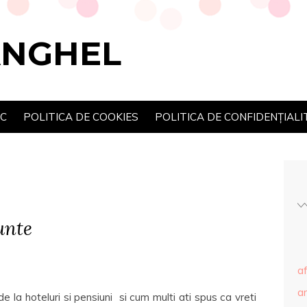
ANGHEL
SC
POLITICA DE COOKIES
POLITICA DE CONFIDENȚIALI
unte
af
ar
 la hoteluri si pensiuni si cum multi ati spus ca vreti