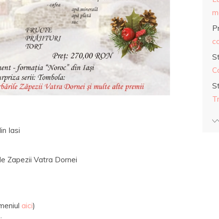
ma
Pr
co
S
C
S
T
n Iasi
ile Zapezii Vatra Dornei
 meniul
aici
)