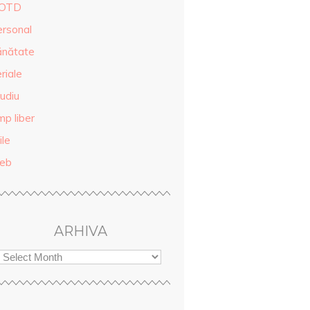
OTD
ersonal
ănătate
riale
udiu
mp liber
ile
eb
ARHIVA