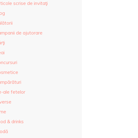
ticole scrise de invitaţi
log
lătorii
ampanii de ajutorare
rţi
eai
ncursuri
osmetice
umpărături
-ale fetelor
iverse
lme
od & drinks
odă