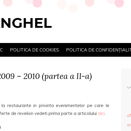
ANGHEL
SC
POLITICA DE COOKIES
POLITICA DE CONFIDENȚIALI
2009 – 2010 (partea a II-a)
la restaurante in privinta evenimentelor pe care le
ferte de revelion vedeti prima parte a articolului
aici
.
af
ar
a