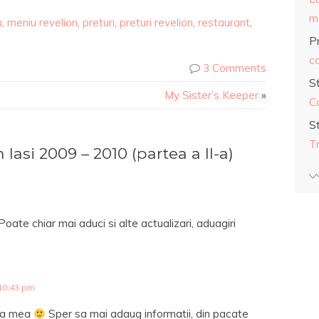
ma
u
,
meniu revelion
,
preturi
,
preturi revelion
,
restaurant
,
Pr
co
3 Comments
S
My Sister’s Keeper
»
C
S
T
asi 2009 – 2010 (partea a II-a)
Poate chiar mai aduci si alte actualizari, aduagiri
10:43 pm
sta mea
Sper sa mai adaug informatii, din pacate