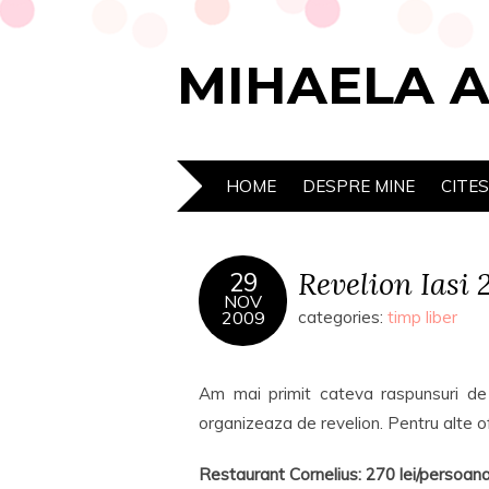
MIHAELA 
HOME
DESPRE MINE
CITE
Revelion Iasi 
29
NOV
2009
categories:
timp liber
Am mai primit cateva raspunsuri de 
organizeaza de revelion. Pentru alte o
Restaurant Cornelius: 270 lei/persoan