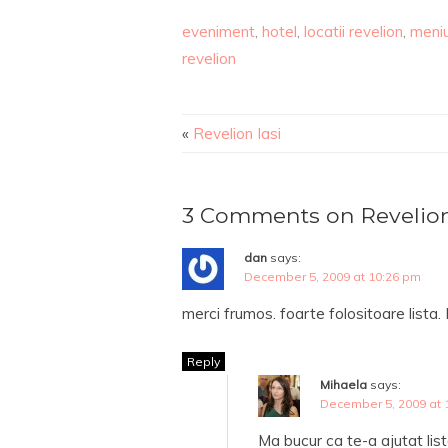
eveniment
,
hotel
,
locatii revelion
,
meni
revelion
«
Revelion Iasi
3 Comments on Revelion I
dan
says:
December 5, 2009 at 10:26 pm
merci frumos. foarte folositoare lista. 
Reply
Mihaela
says:
December 5, 2009 at 
Ma bucur ca te-a ajutat li