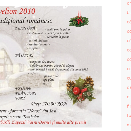
ar
b
că
c
că
c
co
c
c
de
d
fi
fo
m