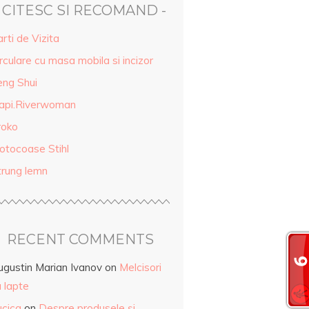
- CITESC SI RECOMAND -
rti de Vizita
rculare cu masa mobila si incizor
eng Shui
api.Riverwoman
roko
otocoase Stihl
trung lemn
RECENT COMMENTS
ugustin Marian Ivanov
on
Melcisori
 lapte
ucica
on
Despre produsele și