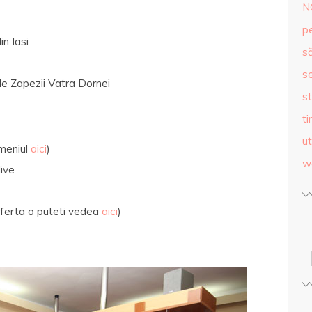
N
p
n Iasi
s
se
ile Zapezii Vatra Dornei
st
ti
ut
 meniul
aici
)
w
live
(oferta o puteti vedea
aici
)