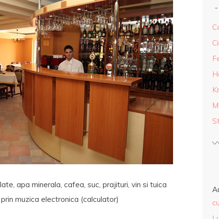
Ca
Ci
F
H
K
M
S
late, apa minerala, cafea, suc, prajituri, vin si tuica
A
 prin muzica electronica (calculator)
cu
L