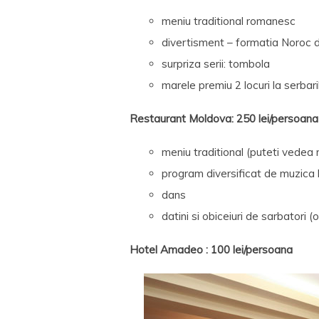
meniu traditional romanesc
divertisment – formatia Noroc di
surpriza serii: tombola
marele premiu 2 locuri la serbar
Restaurant Moldova: 250 lei/persoana
meniu traditional (puteti vedea
program diversificat de muzica 
dans
datini si obiceiuri de sarbatori 
Hotel Amadeo : 100 lei/persoana