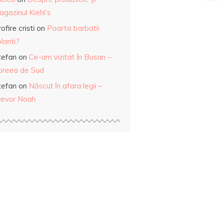
gazinul Kiehl’s
ofire cristi
on
Poarta barbatii
lanti?
tefan
on
Ce-am vizitat în Busan –
oreea de Sud
tefan
on
Născut în afara legii –
revor Noah