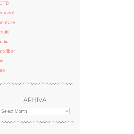
OTD
ersonal
ănătate
riale
udiu
mp liber
ile
eb
ARHIVA