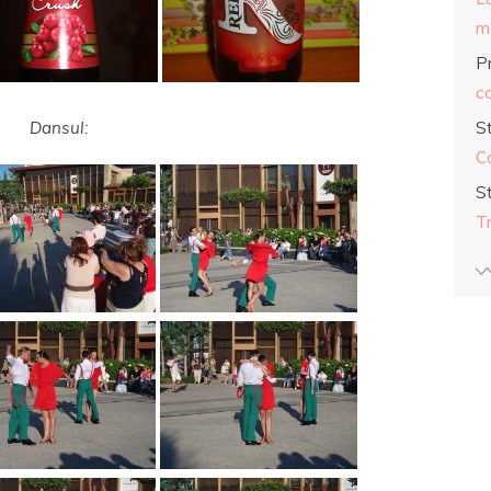
ma
Pr
co
Dansul:
S
C
S
T