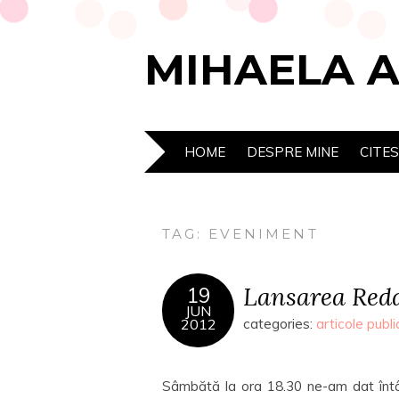
MIHAELA 
HOME
DESPRE MINE
CITE
TAG:
EVENIMENT
Lansarea Redd
19
JUN
2012
categories:
articole publi
Sâmbătă la ora 18.30 ne-am dat întâl