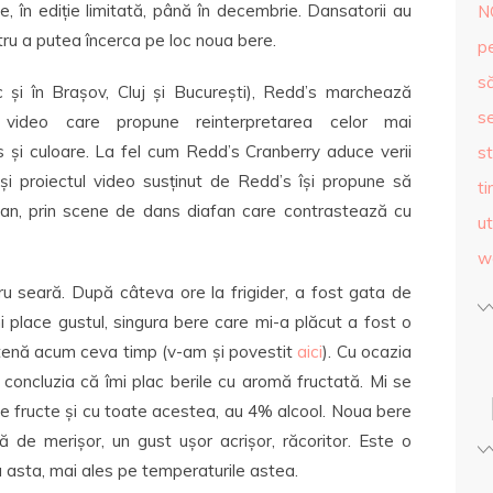
ie, în ediție limitată, până în decembrie. Dansatorii au
N
ntru a putea încerca pe loc noua bere.
p
s
 și în Brașov, Cluj și București), Redd’s marchează
se
 video care propune reinterpretarea celor mai
s și culoare. La fel cum Redd’s Cranberry aduce verii
st
 și proiectul video susținut de Redd’s își propune să
ti
urban, prin scene de dans diafan care contrastează cu
ut
w
 seară. După câteva ore la frigider, a fost gata de
i place gustul, singura bere care mi-a plăcut a fost o
tenă acum ceva timp (v-am și povestit
aici
). Cu ocazia
 concluzia că îmi plac berile cu aromă fructată. Mi se
e fructe și cu toate acestea, au 4% alcool. Noua bere
ă de merișor, un gust ușor acrișor, răcoritor. Este o
 asta, mai ales pe temperaturile astea.