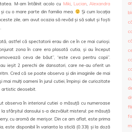
ar
itatea. M-am întâlnit acolo cu
Miki
,
Lucian
,
Alexandra
cum și cu o mare parte din familia mea.
Și cum locația
b
ceste zile, am avut ocazia să revăd și să salut și foști
că
.
c
că
ată, astfel că spectatorii erau din ce în ce mai curioși.
njurat zona în care era plasată cutia, și au început
c
promovează ceva de băut”, “este ceva pentru copii”.
co
 au ieșit 2 perechi de dansatori, care ne-au oferit un
c
 ritm. Cred că se poate observa și din imaginile de mai
c
i mai mulți oameni în jurul cutiei, împinși de curiozitate
de
 artistic deosebit.
d
tut observa în interiorul cutiei o măsuță cu numeroase
fi
la sfârșitul dansului s-a dezvăluit misterul: pe măsuță
fo
erry, cu aromă de merișor. Din ce am aflat, este prima
m
este disponibil în varianta la sticlă (0.33l) și la doză