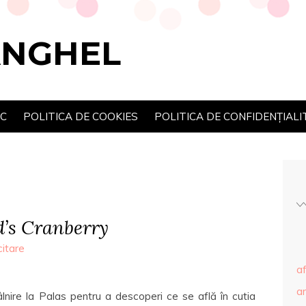
ANGHEL
SC
POLITICA DE COOKIES
POLITICA DE CONFIDENȚIALI
’s Cranberry
citare
af
ar
nire la Palas pentru a descoperi ce se află în cutia