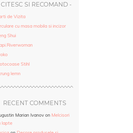
- CITESC SI RECOMAND -
rti de Vizita
rculare cu masa mobila si incizor
eng Shui
api.Riverwoman
roko
otocoase Stihl
trung lemn
RECENT COMMENTS
ugustin Marian Ivanov
on
Melcisori
 lapte
ucica
on
Despre produsele și