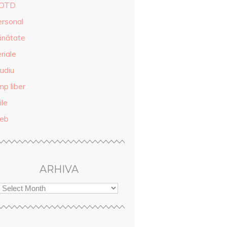
OTD
ersonal
ănătate
riale
udiu
mp liber
ile
eb
ARHIVA