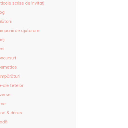
ticole scrise de invitaţi
log
lătorii
ampanii de ajutorare
rţi
eai
ncursuri
osmetice
umpărături
-ale fetelor
iverse
lme
od & drinks
odă