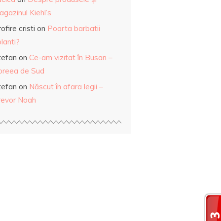
gazinul Kiehl’s
ofire cristi
on
Poarta barbatii
lanti?
tefan
on
Ce-am vizitat în Busan –
oreea de Sud
tefan
on
Născut în afara legii –
revor Noah