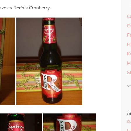
oze cu Redd’s Cranberry:
Ca
Ci
F
H
K
M
S
A
cu
L