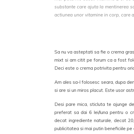
substante care ajuta la mentinerea sa
actiunea unor vitamine in corp, care aj
Sa nu va asteptati sa fie o crema grasa
mixt si am citit pe forum ca a fost fo
Deci este o crema potrivita pentru oric
Am ales sa-l folosesc seara, dupa dema
si are si un miros placut. Este usor astr
Desi pare mica, sticluta te ajunge de
preferat sa dai 6 lei/luna pentru o cr
decat ingrediente naturale, decat 20
publicitatea si mai putin beneficiile pe