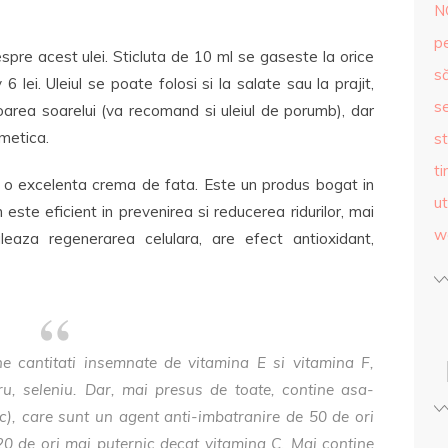
N
p
pre acest ulei. Sticluta de 10 ml se gaseste la orice
s
 lei. Uleiul se poate folosi si la salate sau la prajit,
se
oarea soarelui (va recomand si uleiul de porumb), dar
smetica.
st
ti
fi o excelenta crema de fata. Este un produs bogat in
ut
n este eficient in prevenirea si reducerea ridurilor, mai
w
uleaza regenerarea celulara, are efect antioxidant,
ne cantitati insemnate de vitamina E si vitamina F,
ru, seleniu. Dar, mai presus de toate, contine asa-
c), care sunt un agent anti-imbatranire de 50 de ori
20 de ori mai puternic decat vitamina C. Mai contine