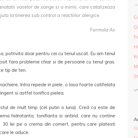
natatii vaselor de sange si a inimii, care catalizeaza
uta la tinerea sub control a reactiilor alergice.
Ca
Ci
Formula As
F
H
, potrivita doar pentru cei cu tenul uscat. Eu am tenul
K
losit fara probleme chiar si de persoane cu tenul gras.
M
e tip de ten.
S
chiere. Intra repede in piele, o lasa foarte catifelata
ingent si astfel tonifica pielea.
stul de mult timp (cel putin o luna). Cred ca este de
ema hidratanta, tonifianta si antirid, care nu contine
A
, 30 lei pe o crema din comert, pentru care platesti
cu
 care le aduce.
L