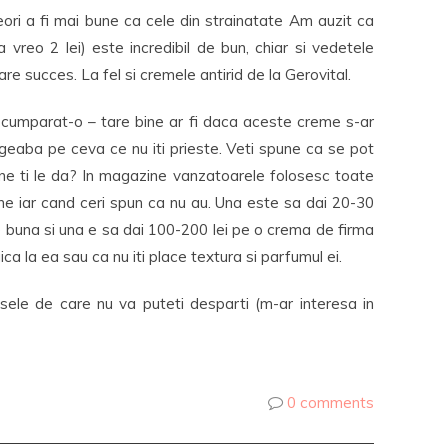
i a fi mai bune ca cele din strainatate Am auzit ca
vreo 2 lei) este incredibil de bun, chiar si vedetele
are succes. La fel si cremele antirid de la Gerovital.
cumparat-o – tare bine ar fi daca aceste creme s-ar
geaba pe ceva ce nu iti prieste. Veti spune ca se pot
ine ti le da? In magazine vanzatoarele folosesc toate
ne iar cand ceri spun ca nu au. Una este sa dai 20-30
ie buna si una e sa dai 100-200 lei pe o crema de firma
ica la ea sau ca nu iti place textura si parfumul ei.
sele de care nu va puteti desparti (m-ar interesa in
0 comments