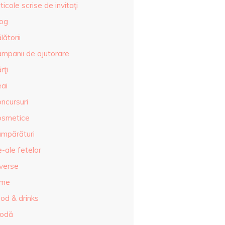
ticole scrise de invitaţi
log
lătorii
ampanii de ajutorare
rţi
eai
ncursuri
osmetice
umpărături
-ale fetelor
iverse
lme
od & drinks
odă