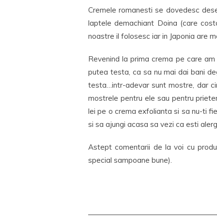
Cremele romanesti se dovedesc deseor
laptele demachiant Doina (care costa 
noastre il folosesc iar in Japonia are m
Revenind la prima crema pe care am 
putea testa, ca sa nu mai dai bani de
testa…intr-adevar sunt mostre, dar c
mostrele pentru ele sau pentru priete
lei pe o crema exfolianta si sa nu-ti f
si sa ajungi acasa sa vezi ca esti alerg
Astept comentarii de la voi cu produ
special sampoane bune).