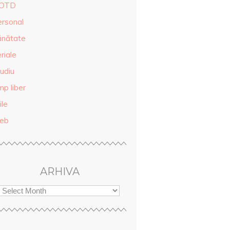
OTD
ersonal
ănătate
riale
udiu
mp liber
ile
eb
ARHIVA