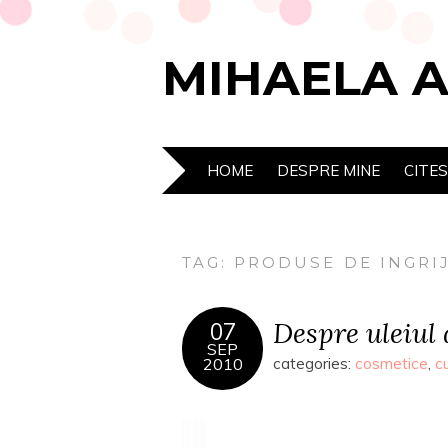
MIHAELA 
HOME
DESPRE MINE
CITE
TAG:
PRODUSE DE INGRIJ
Despre uleiul
07
SEP
2010
categories:
cosmetice
,
c