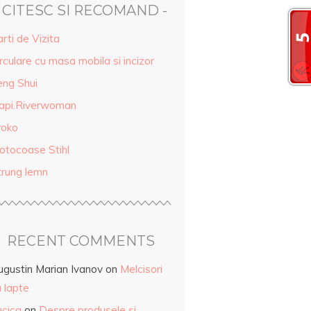
- CITESC SI RECOMAND -
rti de Vizita
rculare cu masa mobila si incizor
eng Shui
api.Riverwoman
roko
otocoase Stihl
trung lemn
RECENT COMMENTS
ugustin Marian Ivanov
on
Melcisori
 lapte
ucica
on
Despre produsele și