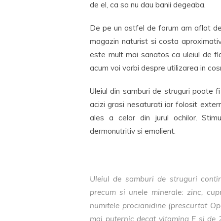
de el, ca sa nu dau banii degeaba.
De pe un astfel de forum am aflat des
magazin naturist si costa aproximativ 6
este mult mai sanatos ca uleiul de fl
acum voi vorbi despre utilizarea in co
Uleiul din samburi de struguri poate 
acizi grasi nesaturati iar folosit exter
ales a celor din jurul ochilor. Stim
dermonutritiv si emolient.
Uleiul de samburi de struguri conti
precum si unele minerale: zinc, cup
numitele procianidine (prescurtat Op
mai puternic decat vitamina E si de 