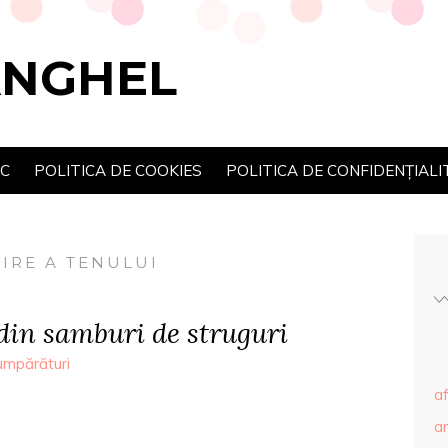
ANGHEL
SC
POLITICA DE COOKIES
POLITICA DE CONFIDENȚIALI
IRE A TENULUI
 din samburi de struguri
umpărături
af
ar