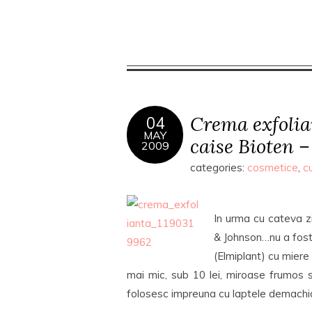
Crema exfolia
04
MAY
caise Bioten 
2009
categories:
cosmetice
,
c
In urma cu cateva z
& Johnson…nu a fost
(Elmiplant) cu miere
mai mic, sub 10 lei, miroase frumos s
folosesc impreuna cu laptele demachian