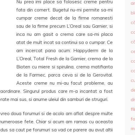
Nu prea imi place sa folosesc creme pentru
ar
fata din comert. Bugetul nu-mi permite sa-mi
b
cumpar creme decat de la firme romanesti
că
sau de la firme precum L’Oreal sau Garnier, si
c
inca nu am gasit o crema care sa-mi placa
că
atat de mult incat sa continui sa o cumpar. Ce
am incercat pana acum: Happyderm de la
c
L’Oreal, Total Fresh de la Garnier, crema de la
co
Bioten cu miere si spirulina, crema matifianta
c
de la Farmec, parca ceva si de la Gerovital.
c
Aceste creme nu mi-au facut probleme, au
de
raordinare. Singurul produs care m-a incantat a fost
rate mai sus, si anume uleiul din samburi de struguri.
d
fi
vreo doua forumuri si de acolo am aflat despre multe
fo
e numeroase fete. Chiar si acum am ramas cu aceasta
m
dus sa caut pe forumuri sa vad ce parere au avut altii