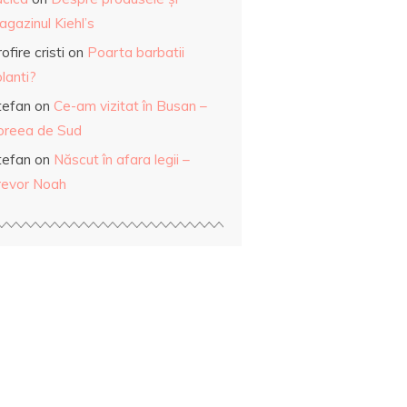
gazinul Kiehl’s
ofire cristi
on
Poarta barbatii
lanti?
tefan
on
Ce-am vizitat în Busan –
oreea de Sud
tefan
on
Născut în afara legii –
revor Noah