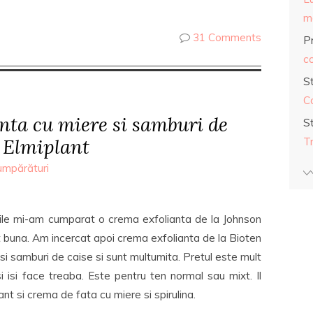
ma
31 Comments
Pr
co
S
C
nta cu miere si samburi de
S
– Elmiplant
T
umpărături
ile mi-am cumparat o crema exfolianta de la Johnson
 buna. Am incercat apoi crema exfolianta de la Bioten
 si samburi de caise si sunt multumita. Pretul este mult
i isi face treaba. Este pentru ten normal sau mixt. Il
t si crema de fata cu miere si spirulina.