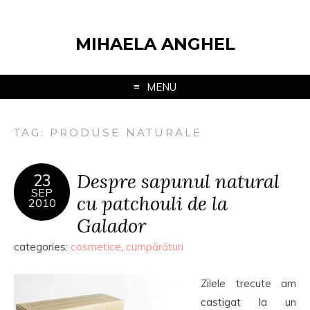
MIHAELA ANGHEL
MENU
TAG:
PRODUSE NATURALE
Despre sapunul natural
23
SEP
cu patchouli de la
2010
Galador
categories:
cosmetice
,
cumpărături
Zilele trecute am
castigat la un