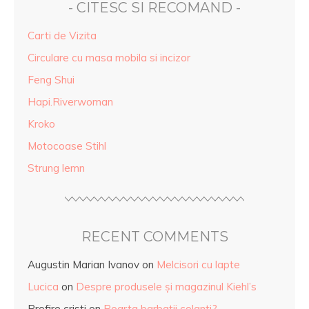
- CITESC SI RECOMAND -
Carti de Vizita
Circulare cu masa mobila si incizor
Feng Shui
Hapi.Riverwoman
Kroko
Motocoase Stihl
Strung lemn
RECENT COMMENTS
Augustin Marian Ivanov
on
Melcisori cu lapte
Lucica
on
Despre produsele și magazinul Kiehl’s
Profire cristi
on
Poarta barbatii colanti?