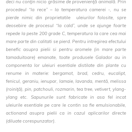
deci nu conţin nicio grăsime de provenienţă animală. Prin
procedeul “la rece” – la temperatura camerei -, nu se
pierde nimic din proprietatile uleiurilor folosite, spre
deosebire de procesul “la cald”, unde se ajunge foarte
repede la peste 200 grade C, temperatura la care cea mai
mare parte din calitati se pierd. Pentru intregirea efectului
benefic asupra pielii si pentru aromele (in mare parte
tamaduitoare) emanate, toate produsele Galador au in
componenta lor uleiuri esentiale distilate din plante cu
renume in materie: bergamot, brad, cedru, eucalipt,
fenicul, geraniu, ienupar, lamaie, lavanda, mentă, melissa
(roiniţă), pin, patchouli, rozmarin, tea tree, vetivert, ylang-
ylang etc. Sapunurile sunt fabricate in asa fel incat
uleiurile esentiale pe care le contin sa fie emulsionabile,
actionand asupra pielii ca in cazul aplicarilor directe
(diluate corespunzator).