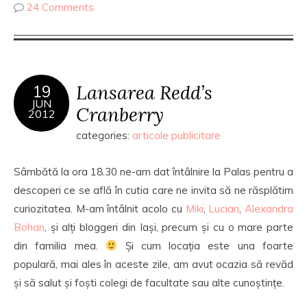
24 Comments
Lansarea Redd’s
19
JUN
Cranberry
2012
categories:
articole publicitare
Sâmbătă la ora 18.30 ne-am dat întâlnire la Palas pentru a
descoperi ce se află în cutia care ne invita să ne răsplătim
curiozitatea. M-am întâlnit acolo cu
Miki
,
Lucian
,
Alexandra
Bohan
, și alți bloggeri din Iași, precum și cu o mare parte
din familia mea.
Și cum locația este una foarte
populară, mai ales în aceste zile, am avut ocazia să revăd
și să salut și foști colegi de facultate sau alte cunoștințe.