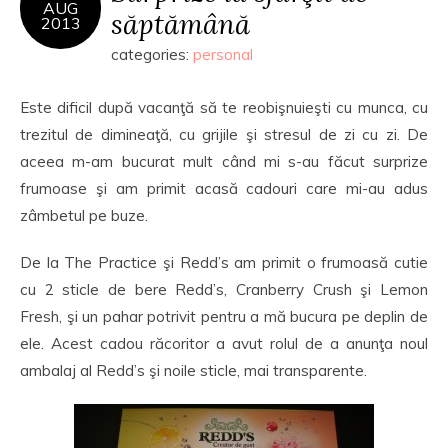
AUG
săptămână
2013
categories:
personal
Este dificil după vacanţă să te reobişnuieşti cu munca, cu
trezitul de dimineaţă, cu grijile şi stresul de zi cu zi. De
aceea m-am bucurat mult când mi s-au făcut surprize
frumoase şi am primit acasă cadouri care mi-au adus
zâmbetul pe buze.
De la The Practice şi Redd’s am primit o frumoasă cutie
cu 2 sticle de bere Redd’s, Cranberry Crush şi Lemon
Fresh, şi un pahar potrivit pentru a mă bucura pe deplin de
ele. Acest cadou răcoritor a avut rolul de a anunţa noul
ambalaj al Redd’s şi noile sticle, mai transparente.