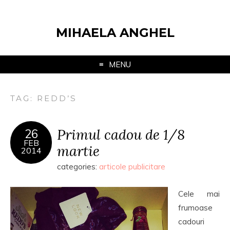
MIHAELA ANGHEL
MENU
TAG:
REDD’S
Primul cadou de 1/8
26
FEB
martie
2014
categories:
articole publicitare
Cele mai
frumoase
cadouri