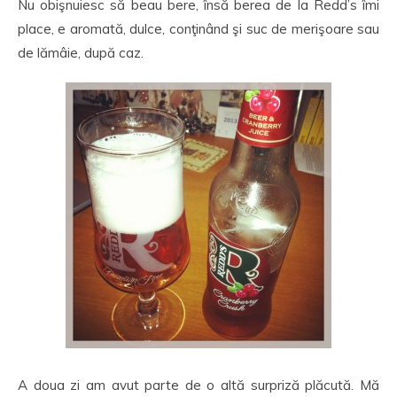
Nu obişnuiesc să beau bere, însă berea de la Redd’s îmi
place, e aromată, dulce, conţinând şi suc de merişoare sau
de lămâie, după caz.
A doua zi am avut parte de o altă surpriză plăcută. Mă