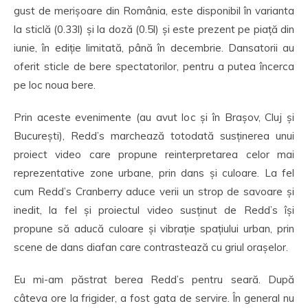
gust de merișoare din România, este disponibil în varianta
la sticlă (0.33l) și la doză (0.5l) și este prezent pe piață din
iunie, în ediție limitată, până în decembrie. Dansatorii au
oferit sticle de bere spectatorilor, pentru a putea încerca
pe loc noua bere.
Prin aceste evenimente (au avut loc și în Brașov, Cluj și
București), Redd’s marchează totodată susținerea unui
proiect video care propune reinterpretarea celor mai
reprezentative zone urbane, prin dans și culoare. La fel
cum Redd’s Cranberry aduce verii un strop de savoare și
inedit, la fel și proiectul video susținut de Redd’s își
propune să aducă culoare și vibrație spațiului urban, prin
scene de dans diafan care contrastează cu griul orașelor.
Eu mi-am păstrat berea Redd’s pentru seară. După
câteva ore la frigider, a fost gata de servire. În general nu