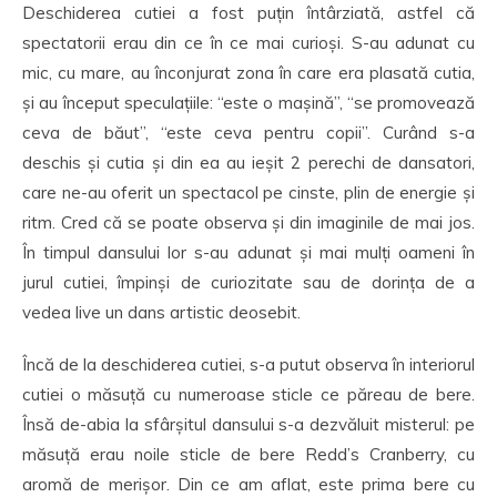
Deschiderea cutiei a fost puțin întârziată, astfel că
spectatorii erau din ce în ce mai curioși. S-au adunat cu
mic, cu mare, au înconjurat zona în care era plasată cutia,
și au început speculațiile: “este o mașină”, “se promovează
ceva de băut”, “este ceva pentru copii”. Curând s-a
deschis și cutia și din ea au ieșit 2 perechi de dansatori,
care ne-au oferit un spectacol pe cinste, plin de energie și
ritm. Cred că se poate observa și din imaginile de mai jos.
În timpul dansului lor s-au adunat și mai mulți oameni în
jurul cutiei, împinși de curiozitate sau de dorința de a
vedea live un dans artistic deosebit.
Încă de la deschiderea cutiei, s-a putut observa în interiorul
cutiei o măsuță cu numeroase sticle ce păreau de bere.
Însă de-abia la sfârșitul dansului s-a dezvăluit misterul: pe
măsuță erau noile sticle de bere Redd’s Cranberry, cu
aromă de merișor. Din ce am aflat, este prima bere cu