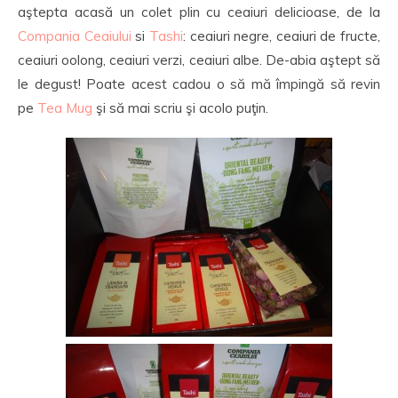
aştepta acasă un colet plin cu ceaiuri delicioase, de la
Compania Ceaiului
si
Tashi
: ceaiuri negre, ceaiuri de fructe,
ceaiuri oolong, ceaiuri verzi, ceaiuri albe. De-abia aştept să
le degust! Poate acest cadou o să mă împingă să revin
pe
Tea Mug
şi să mai scriu şi acolo puţin.