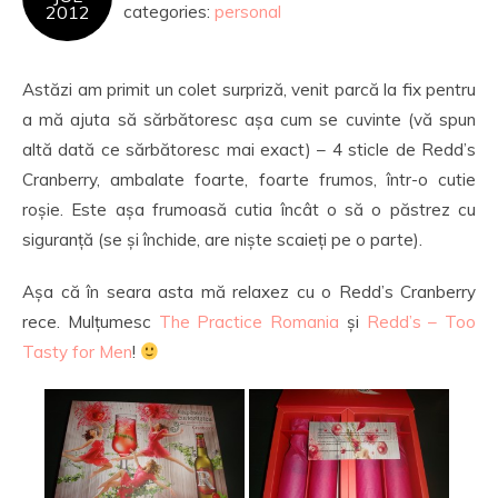
2012
categories:
personal
Astăzi am primit un colet surpriză, venit parcă la fix pentru
a mă ajuta să sărbătoresc așa cum se cuvinte (vă spun
altă dată ce sărbătoresc mai exact) – 4 sticle de Redd’s
Cranberry, ambalate foarte, foarte frumos, într-o cutie
roșie. Este așa frumoasă cutia încât o să o păstrez cu
siguranță (se și închide, are niște scaieți pe o parte).
Așa că în seara asta mă relaxez cu o Redd’s Cranberry
rece. Mulțumesc
The Practice Romania
și
Redd’s – Too
Tasty for Men
!